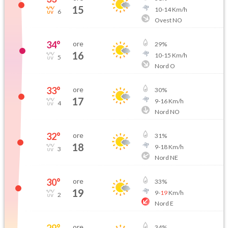
15
10
-
14
Km/h
6
Ovest NO
34
°
ore
29
%
16
10
-
15
Km/h
5
Nord O
33
°
ore
30
%
17
9
-
16
Km/h
4
Nord NO
32
°
ore
31
%
18
9
-
18
Km/h
3
Nord NE
30
°
ore
33
%
19
9
-
19
Km/h
2
Nord E
29
°
ore
34
%