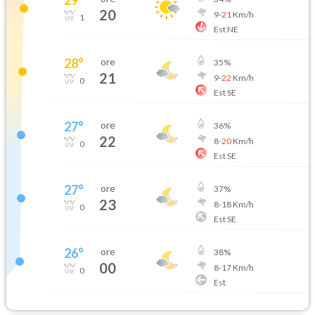
20
9
-
21
Km/h
1
Est NE
28
°
ore
35
%
21
9
-
22
Km/h
0
Est SE
27
°
ore
36
%
22
8
-
20
Km/h
0
Est SE
27
°
ore
37
%
23
8
-
18
Km/h
0
Est SE
26
°
ore
38
%
00
8
-
17
Km/h
0
Est