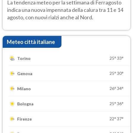
temporale
La tendenza meteo per la settimana di Ferragosto
indica una nuova impennata della calura tra 11 e 14
agosto, con nuovi rialzi anche al Nord.
Meteo città italiane
25°
33°
Torino
25°
30°
Genova
26°
34°
Milano
25°
36°
Bologna
22°
37°
Firenze