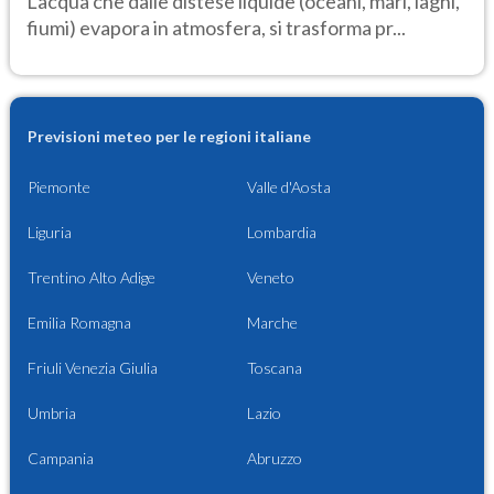
L'acqua che dalle distese liquide (oceani, mari, laghi,
fiumi) evapora in atmosfera, si trasforma pr...
Previsioni meteo per le regioni italiane
Piemonte
Valle d'Aosta
Liguria
Lombardia
Trentino Alto Adige
Veneto
Emilia Romagna
Marche
Friuli Venezia Giulia
Toscana
Umbria
Lazio
Campania
Abruzzo