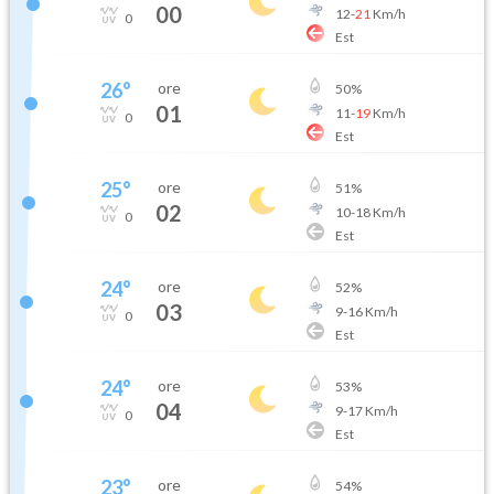
00
12
-
21
Km/h
0
Est
26
°
ore
50
%
01
11
-
19
Km/h
0
Est
25
°
ore
51
%
02
10
-
18
Km/h
0
Est
24
°
ore
52
%
03
9
-
16
Km/h
0
Est
24
°
ore
53
%
04
9
-
17
Km/h
0
Est
23
°
ore
54
%