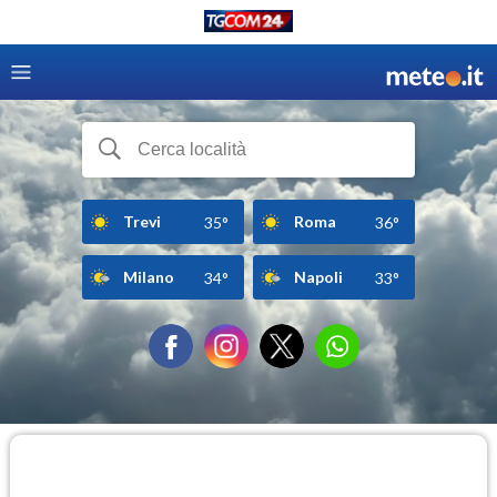
Trevi
Roma
35°
36°
Milano
Napoli
34°
33°