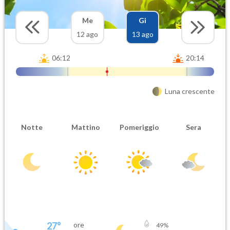
Me
Gi
12 ago
13 ago
06:12
20:14
Luna crescente
Notte
Mattino
Pomeriggio
Sera
27
°
ore
49
%