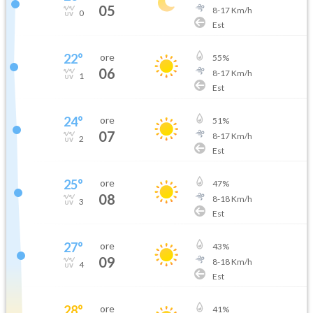
05
8
-
17
Km/h
0
Est
22
°
ore
55
%
06
8
-
17
Km/h
1
Est
24
°
ore
51
%
07
8
-
17
Km/h
2
Est
25
°
ore
47
%
08
8
-
18
Km/h
3
Est
27
°
ore
43
%
09
8
-
18
Km/h
4
Est
28
°
ore
41
%