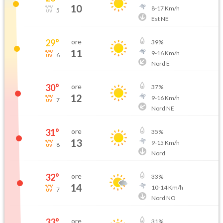
10
8
-
17
Km/h
5
Est NE
29
°
ore
39
%
11
9
-
16
Km/h
6
Nord E
30
°
ore
37
%
12
9
-
16
Km/h
7
Nord NE
31
°
ore
35
%
13
9
-
15
Km/h
8
Nord
32
°
ore
33
%
14
10
-
14
Km/h
7
Nord NO
33
°
ore
31
%