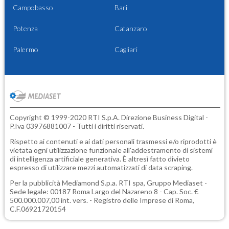
Campobasso
Bari
Potenza
Catanzaro
Palermo
Cagliari
Copyright © 1999-2020 RTI S.p.A. Direzione Business Digital -
P.Iva 03976881007 - Tutti i diritti riservati.
Rispetto ai contenuti e ai dati personali trasmessi e/o riprodotti è
vietata ogni utilizzazione funzionale all'addestramento di sistemi
di intelligenza artificiale generativa. È altresì fatto divieto
espresso di utilizzare mezzi automatizzati di data scraping.
Per la pubblicità
Mediamond S.p.a.
RTI spa, Gruppo Mediaset -
Sede legale: 00187 Roma Largo del Nazareno 8 - Cap. Soc. €
500.000.007,00 int. vers. - Registro delle Imprese di Roma,
C.F.06921720154