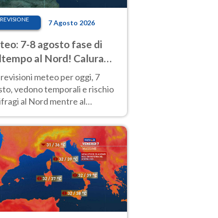
REVISIONE
7 Agosto 2026
eo: 7-8 agosto fase di
tempo al Nord! Calura
o a Ferragosto
revisioni meteo per oggi, 7
to, vedono temporali e rischio
fragi al Nord mentre al
tro-Sud sole e caldo sempre
to intenso.