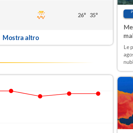
P
26°
35°
Met
mal
Mostra altro
fin
Le p
agos
nubi
Cen
mol