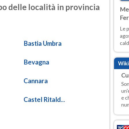
o delle località in provincia
Met
Fer
Nor
Le p
agos
Bastia Umbra
cald
all'
Nor
Bevagna
Wik
Cu
Cannara
Son
un'
e c
Castel Ritald...
num