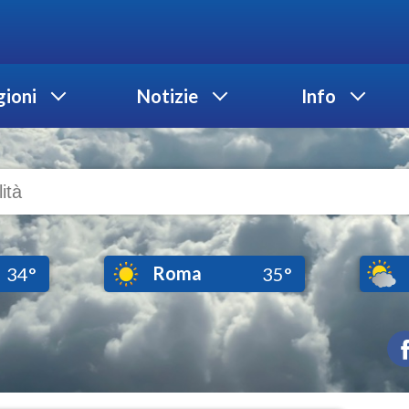
ioni
Notizie
Info
Roma
34°
35°