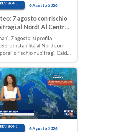
REVISIONE
6 Agosto 2026
eo: 7 agosto con rischio
ifragi al Nord! Al Centro-
 caldo estremo
ni, 7 agosto, si profila
iore instabilità al Nord con
orali e rischio nubifragi. Caldo
pre estremo al Centro-Sud. Le
isioni.
REVISIONE
6 Agosto 2026