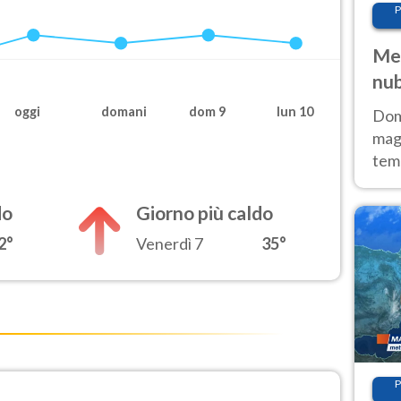
P
Met
nub
Sud
oggi
domani
dom 9
lun 10
Doma
magg
temp
sem
prev
do
Giorno più caldo
2°
Venerdì 7
35°
P