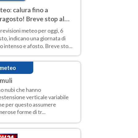
eo: calura fino a
ragosto! Breve stop al
d tra 7 e 9 agosto
revisioni meteo per oggi, 6
to, indicano una giornata di
o intenso e afosto. Breve stop
Anticiclone solo sulle regioni del
d.
imeteo
muli
o nubi che hanno
estensione verticale variabile
he per questo assumere
erose forme di tr...