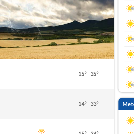
15°
35°
14°
33°
Mete
15°
34°