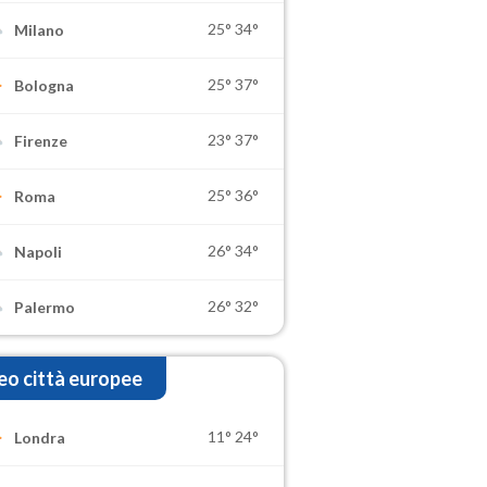
25°
34°
Milano
25°
37°
Bologna
23°
37°
Firenze
25°
36°
Roma
26°
34°
Napoli
26°
32°
Palermo
o città europee
11°
24°
Londra