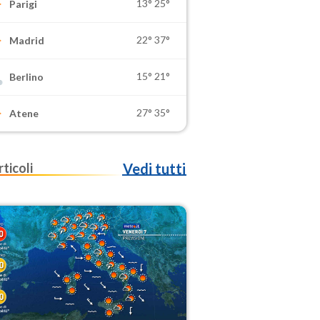
13°
25°
Parigi
22°
37°
Madrid
15°
21°
Berlino
27°
35°
Atene
rticoli
Vedi tutti