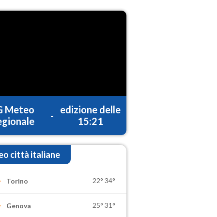
G Meteo
edizione delle
-
gionale
15:21
o città italiane
22°
34°
Torino
25°
31°
Genova