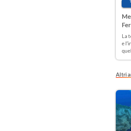
Met
Fer
pau
La 
e l'
quel
Fer
tem
Altri a