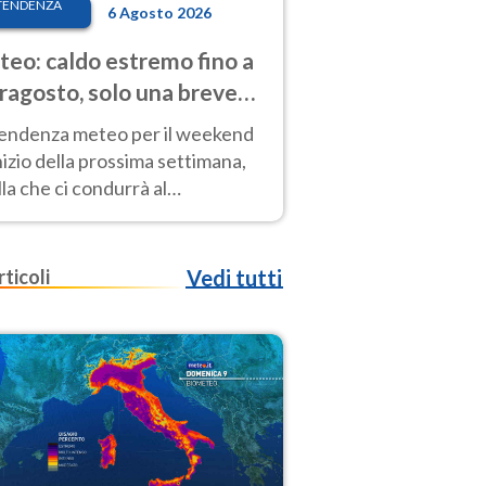
TENDENZA
6 Agosto 2026
eo: caldo estremo fino a
ragosto, solo una breve
sa. Ecco dove
tendenza meteo per il weekend
inizio della prossima settimana,
la che ci condurrà al
ragosto, vede ancora
perature molto elevate
rticoli
Vedi tutti