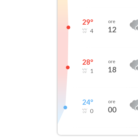
29
°
ore
12
4
28
°
ore
18
1
24
°
ore
00
0