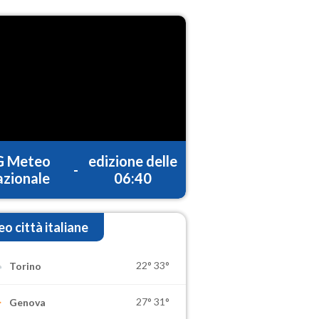
G Meteo
edizione delle
-
zionale
06:40
o città italiane
22°
33°
Torino
27°
31°
Genova