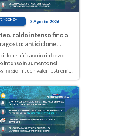
TENDENZA
8 Agosto 2026
eo, caldo intenso fino a
ragosto: anticiclone
icano ancora
ciclone africano in rinforzo:
tagonista
o intenso in aumento nei
simi giorni, con valori estremi
so Ferragosto su gran parte
alia