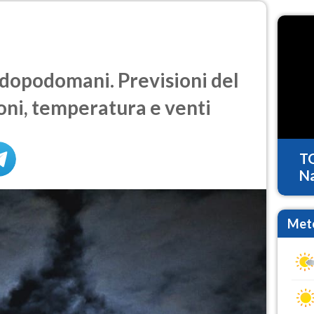
opodomani. Previsioni del
oni, temperatura e venti
T
Na
Mete