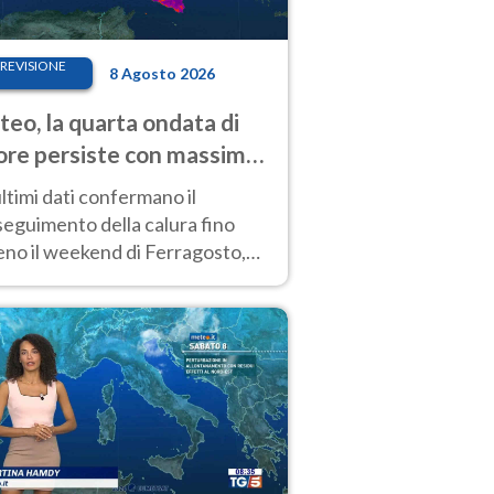
REVISIONE
8 Agosto 2026
eo, la quarta ondata di
ore persiste con massime
pre molto elevate
ultimi dati confermano il
eguimento della calura fino
eno il weekend di Ferragosto,
 tendenza a una nuova
nsificazione prossima
timana