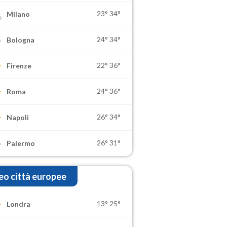
23°
34°
Milano
24°
34°
Bologna
22°
36°
Firenze
24°
36°
Roma
26°
34°
Napoli
26°
31°
Palermo
o città europee
13°
25°
Londra