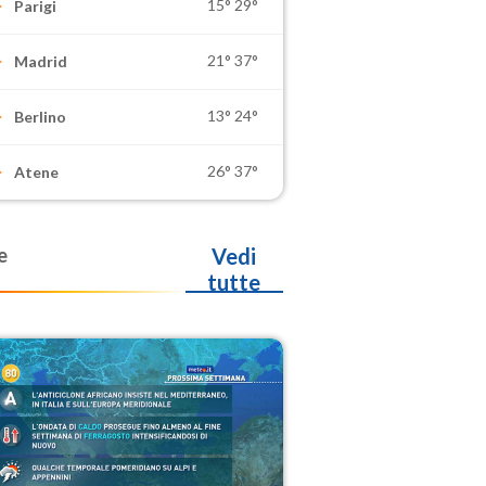
15°
29°
Parigi
21°
37°
Madrid
13°
24°
Berlino
26°
37°
Atene
e
Vedi
tutte