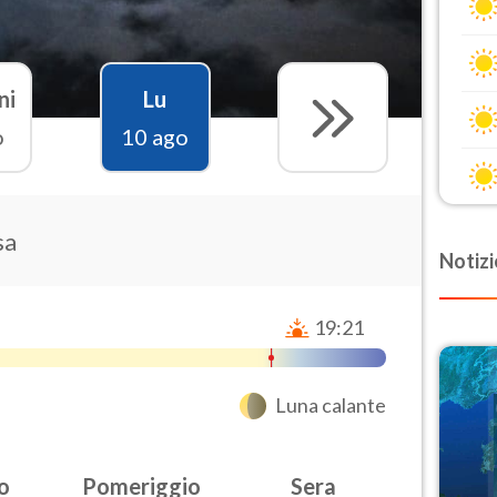
ni
Lu
o
10 ago
sa
Notizi
19:21
Luna calante
o
Pomeriggio
Sera