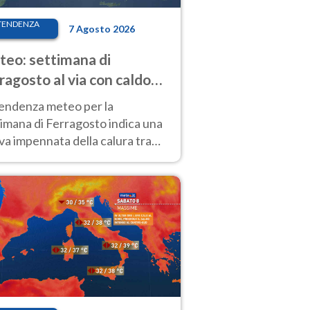
TENDENZA
7 Agosto 2026
eo: settimana di
ragosto al via con caldo
enso e qualche temporale
tendenza meteo per la
imana di Ferragosto indica una
a impennata della calura tra
 14 agosto, con nuovi rialzi
he al Nord.