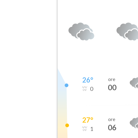
26
°
ore
00
0
27
°
ore
06
1