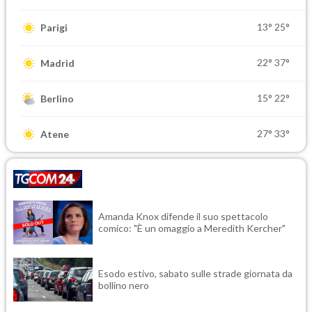
13°
25°
Parigi
22°
37°
Madrid
15°
22°
Berlino
27°
33°
Atene
Amanda Knox difende il suo spettacolo
comico: "È un omaggio a Meredith Kercher"
Esodo estivo, sabato sulle strade giornata da
bollino nero