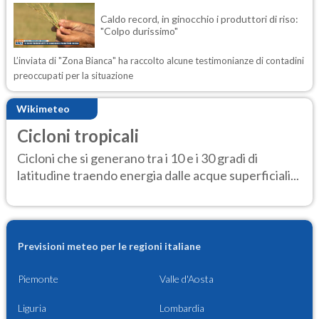
Caldo record, in ginocchio i produttori di riso:
"Colpo durissimo"
L’inviata di "Zona Bianca" ha raccolto alcune testimonianze di contadini
preoccupati per la situazione
Wikimeteo
Cicloni tropicali
Cicloni che si generano tra i 10 e i 30 gradi di
latitudine traendo energia dalle acque superficiali...
Previsioni meteo per le regioni italiane
Piemonte
Valle d'Aosta
Liguria
Lombardia