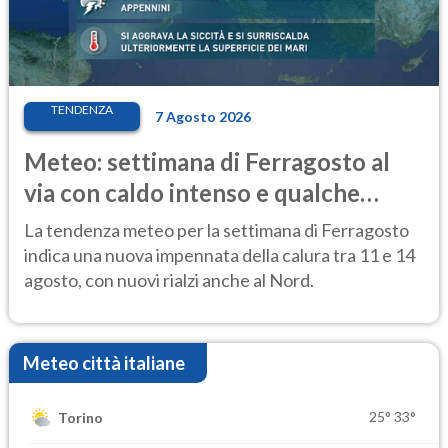
TENDENZA
7 Agosto 2026
Meteo: settimana di Ferragosto al
via con caldo intenso e qualche
temporale
La tendenza meteo per la settimana di Ferragosto
indica una nuova impennata della calura tra 11 e 14
agosto, con nuovi rialzi anche al Nord.
Meteo città italiane
25°
33°
Torino