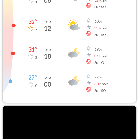
06
32
Km/h
1
Sud SO
32
°
ore
60
%
12
33
Km/h
7
Sud SO
31
°
ore
69
%
18
31
Km/h
3
Sud O
27
°
ore
77
%
00
30
Km/h
0
Sud SO