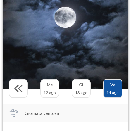
Me
Gi
Ve
12 ago
13 ago
14 ago
Giornata ventosa