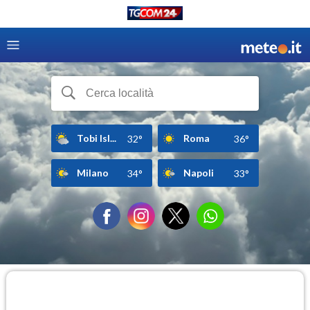
Tobi Isl...
Roma
32°
36°
Milano
Napoli
34°
33°