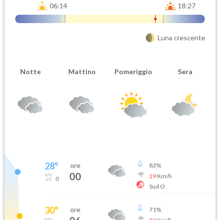
06:14
18:27
Luna crescente
Notte
Mattino
Pomeriggio
Sera
28
°
ore
83
%
00
29
Km/h
0
Sud O
30
°
ore
71
%