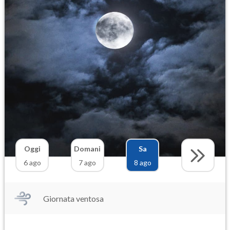
Oggi
Domani
Sa
6 ago
7 ago
8 ago
Giornata ventosa