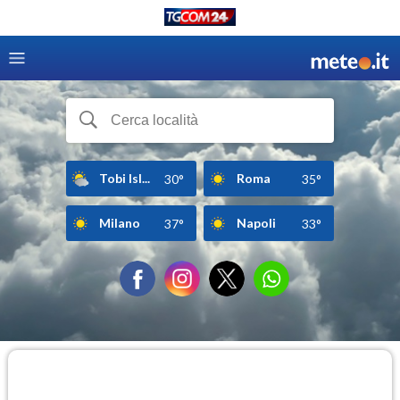
Tobi Isl...
Roma
30°
35°
Milano
Napoli
37°
33°