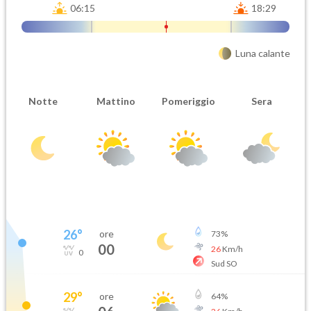
06:15
18:29
Luna calante
Notte
Mattino
Pomeriggio
Sera
26
°
ore
73
%
00
26
Km/h
0
Sud SO
29
°
ore
64
%