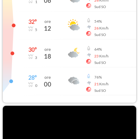
06
26
Km/h
1
Sud SO
32
°
ore
54
%
12
26
Km/h
5
Sud SO
30
°
ore
64
%
18
23
Km/h
3
Sud SO
28
°
ore
76
%
00
21
Km/h
0
Sud SO