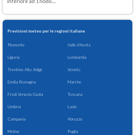
inferiore ad 1 nodo....
Previsioni meteo per le regioni italiane
Piemonte
Valle d'Aosta
Liguria
Lombardia
Trentino Alto Adige
Veneto
Emilia Romagna
Marche
Friuli Venezia Giulia
Toscana
Umbria
Lazio
Campania
Abruzzo
Molise
Puglia