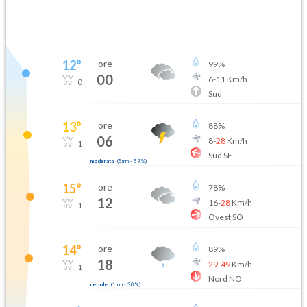
12
°
ore
99
%
00
6
-
11
Km/h
0
Sud
13
°
ore
88
%
06
8
-
28
Km/h
1
Sud SE
moderata
(
5mm
-
59
%)
15
°
ore
78
%
12
16
-
28
Km/h
1
Ovest SO
14
°
ore
89
%
18
29
-
49
Km/h
1
Nord NO
debole
(
1mm
-
30
%)