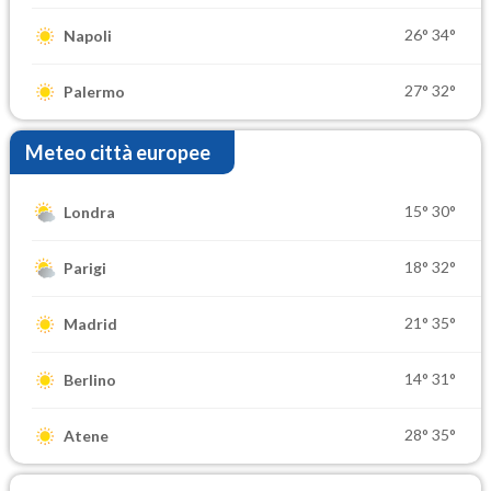
26°
34°
Napoli
27°
32°
Palermo
Meteo città europee
15°
30°
Londra
18°
32°
Parigi
21°
35°
Madrid
14°
31°
Berlino
28°
35°
Atene