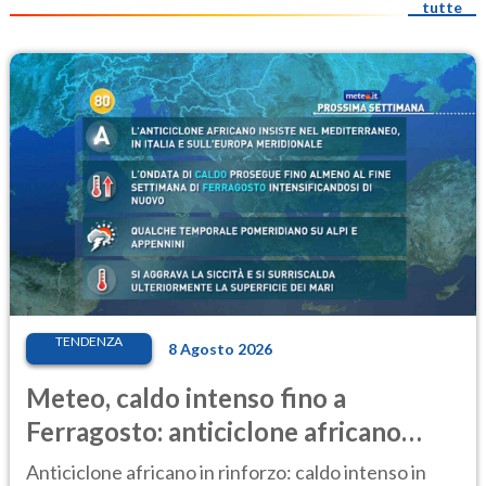
tutte
TENDENZA
8 Agosto 2026
Meteo, caldo intenso fino a
Ferragosto: anticiclone africano
ancora protagonista
Anticiclone africano in rinforzo: caldo intenso in