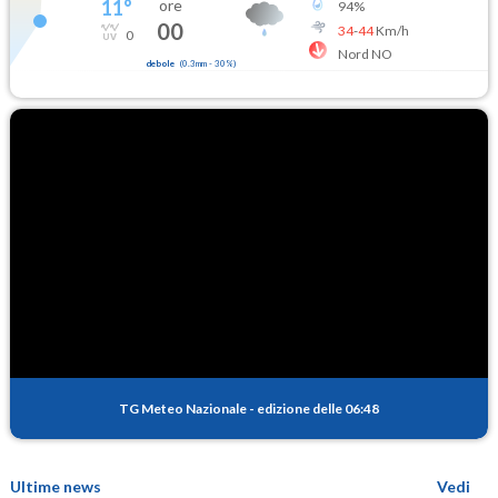
11
°
ore
94
%
00
34
-
44
Km/h
0
Nord NO
debole
(
0.3mm
-
30
%)
TG Meteo Nazionale
-
edizione delle 06:48
Ultime news
Vedi