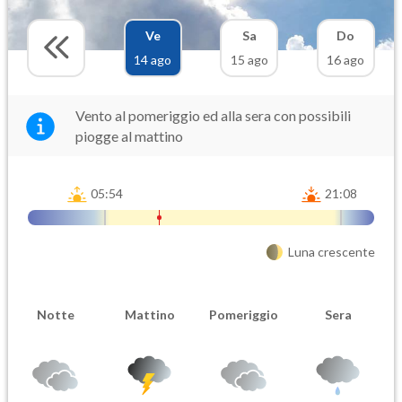
Ve
Sa
Do
14 ago
15 ago
16 ago
Vento al pomeriggio ed alla sera con possibili
piogge al mattino
05:54
21:08
Luna crescente
Notte
Mattino
Pomeriggio
Sera