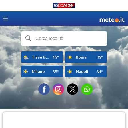
Tiree Is...
Roma
15°
35°
Milano
Napoli
35°
34°