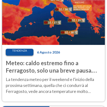
TENDENZA
6 Agosto 2026
Meteo: caldo estremo fino a
Ferragosto, solo una breve pausa.
Ecco dove
La tendenza meteo per il weekend e l'inizio della
prossima settimana, quella che ci condurrà al
Ferragosto, vede ancora temperature molto
elevate