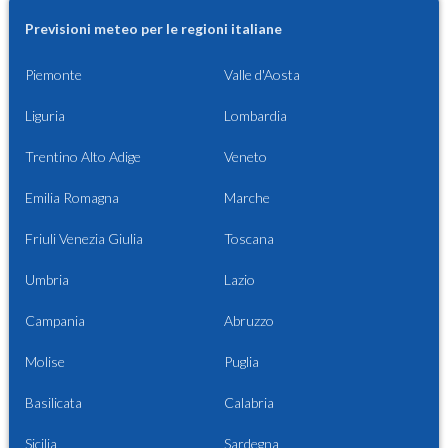
Previsioni meteo per le regioni italiane
Piemonte
Valle d'Aosta
Liguria
Lombardia
Trentino Alto Adige
Veneto
Emilia Romagna
Marche
Friuli Venezia Giulia
Toscana
Umbria
Lazio
Campania
Abruzzo
Molise
Puglia
Basilicata
Calabria
Sicilia
Sardegna