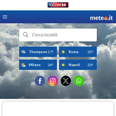
Thompson
Roma
17°
35°
Milano
Napoli
34°
33°