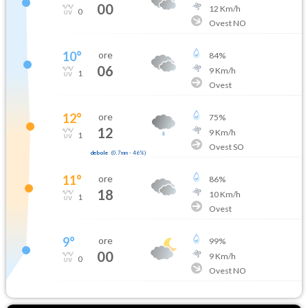
00
12
Km/h
0
Ovest NO
10
°
ore
84
%
06
9
Km/h
1
Ovest
12
°
ore
75
%
12
9
Km/h
1
Ovest SO
debole
(
0.7mm
-
46
%)
11
°
ore
86
%
18
10
Km/h
1
Ovest
9
°
ore
99
%
00
9
Km/h
0
Ovest NO