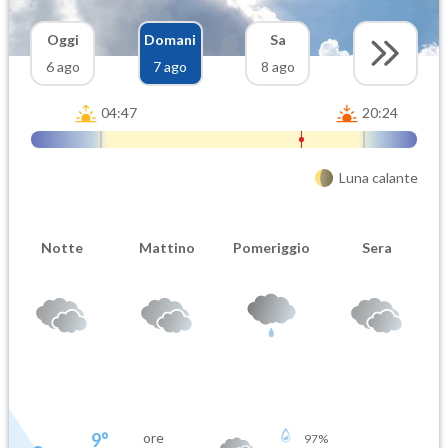
Oggi
Domani
Sa
6 ago
7 ago
8 ago
04:47
20:24
Luna calante
Notte
Mattino
Pomeriggio
Sera
9
°
ore
97
%