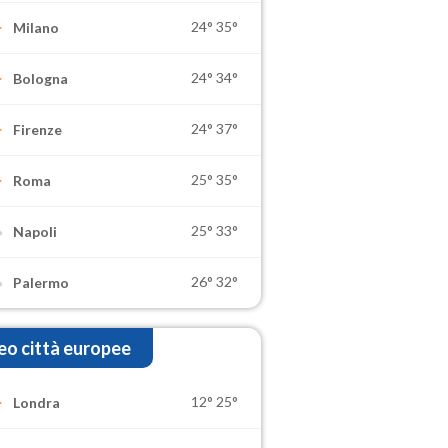
24°
35°
Milano
24°
34°
Bologna
24°
37°
Firenze
25°
35°
Roma
25°
33°
Napoli
26°
32°
Palermo
o città europee
12°
25°
Londra