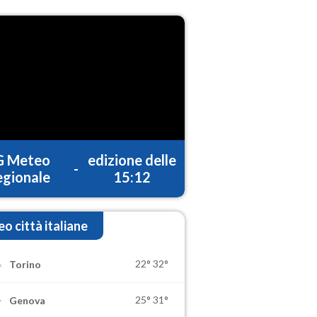
G Meteo
edizione delle
-
gionale
15:12
o città italiane
22°
32°
Torino
25°
31°
Genova