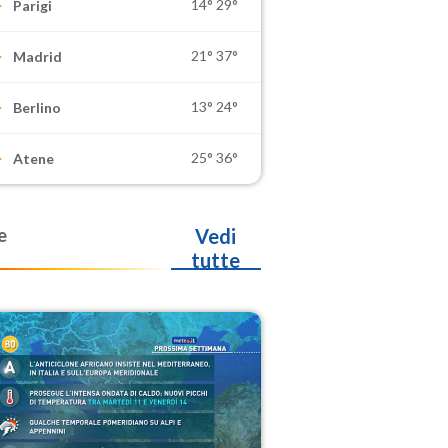
14°
29°
Parigi
21°
37°
Madrid
13°
24°
Berlino
25°
36°
Atene
e
Vedi
tutte