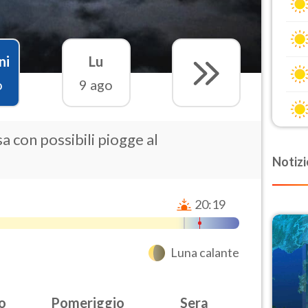
ni
Lu
o
9 ago
a con possibili piogge al
Notizi
20:19
Luna calante
o
Pomeriggio
Sera