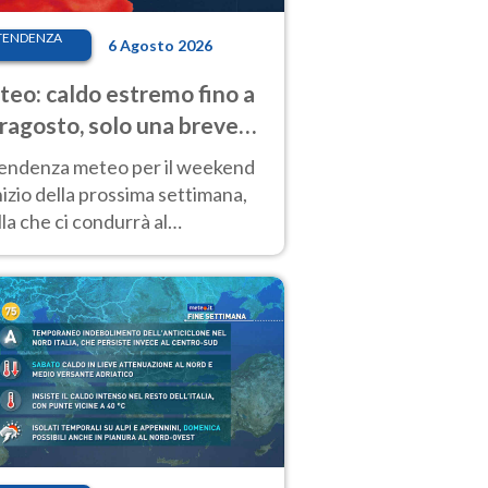
TENDENZA
6 Agosto 2026
eo: caldo estremo fino a
ragosto, solo una breve
sa. Ecco dove
tendenza meteo per il weekend
inizio della prossima settimana,
la che ci condurrà al
ragosto, vede ancora
perature molto elevate