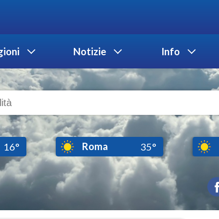
ioni
Notizie
Info
Roma
16°
35°