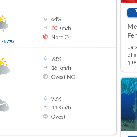
64
%
Met
20
Km/h
Fer
Nord O
m
-
87
%)
pau
La 
e l'
78
%
quel
16
Km/h
Fer
Ovest NO
tem
93
%
11
Km/h
Ovest