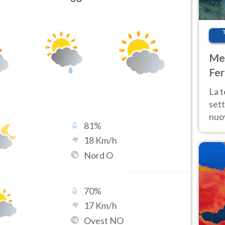
Met
Fer
int
La 
sett
nuov
81
%
11 e
18
Km/h
anc
Nord O
70
%
17
Km/h
Ovest NO