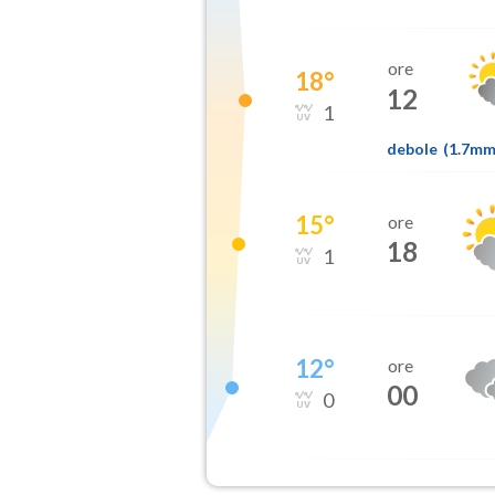
ore
18
°
12
1
debole
(
1.7m
15
°
ore
18
1
12
°
ore
00
0