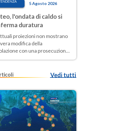
TENDENZA
5 Agosto 2026
eo, l'ondata di caldo si
ferma duratura
ttuali proiezioni non mostrano
vera modifica della
colazione con una prosecuzione
caldo fuori scala per molti
ni, compresa la settimana di
ragosto
rticoli
Vedi tutti