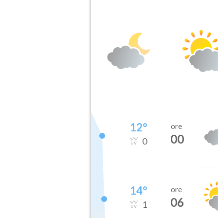
12
°
ore
00
0
14
°
ore
06
1