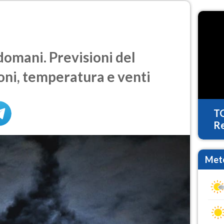
mani. Previsioni del
oni, temperatura e venti
T
Re
Mete