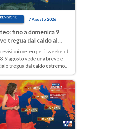
REVISIONE
7 Agosto 2026
eo: fino a domenica 9
ve tregua dal caldo al
d! Altrove calura e afa
revisioni meteo per il weekend
'8-9 agosto vede una breve e
iale tregua dal caldo estremo
Nord mentre altrove persistono
radi.