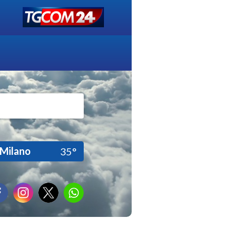
Milano
35°