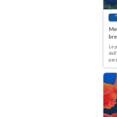
P
Met
bre
Nor
Le p
dell
parz
al 
40 g