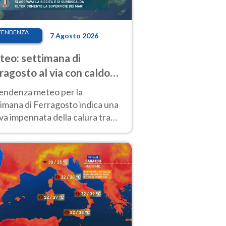
TENDENZA
7 Agosto 2026
eo: settimana di
ragosto al via con caldo
enso e qualche temporale
tendenza meteo per la
imana di Ferragosto indica una
a impennata della calura tra
 14 agosto, con nuovi rialzi
he al Nord.