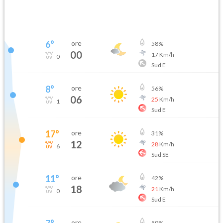
6
°
ore
58
%
00
17
Km/h
0
Sud E
8
°
ore
56
%
06
25
Km/h
1
Sud E
17
°
ore
31
%
12
28
Km/h
6
Sud SE
11
°
ore
42
%
18
21
Km/h
0
Sud E
ore
59
%