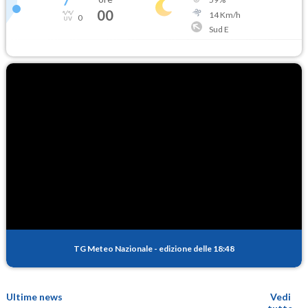
7
°
00
14
Km/h
0
Sud E
TG Meteo Nazionale
-
edizione delle 18:48
Ultime news
Vedi