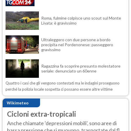
Roma, fulmine colpisce uno scout sul Monte
Livata: è gravissimo
Ultraleggero con due persone a bordo
precipita nel Pordenonese: passeggero
gravissimo
Ragazzina fa scoprire presunto molestatore
seriale: denunciato un 60enne
Quattro i casi che gli vengono contestati ma le indagini proseguono
perché la polizia locale sospetta ci possano essere altre vittime
Wikimeteo
Cicloni extra-tropicali
Anche chiamate 'depressioni mobili', sono aree di
bassa pressione che si muovono, trasportate dal fl...