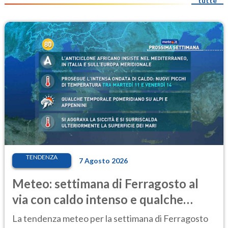
tutte
TENDENZA
7 Agosto 2026
Meteo: settimana di Ferragosto al
via con caldo intenso e qualche
temporale
La tendenza meteo per la settimana di Ferragosto