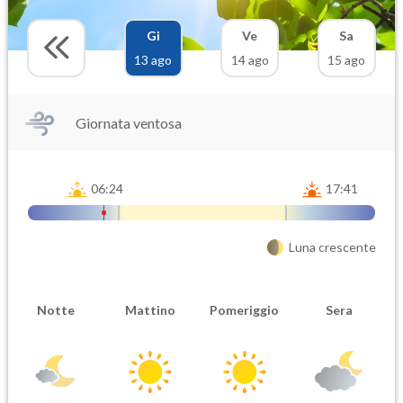
Gi
Ve
Sa
13 ago
14 ago
15 ago
Giornata ventosa
06:24
17:41
Luna crescente
Notte
Mattino
Pomeriggio
Sera