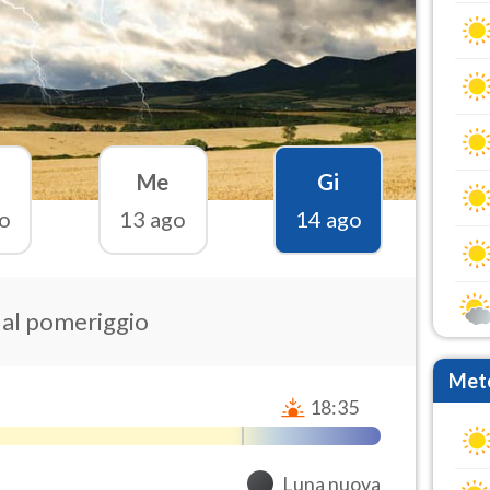
Me
Gi
o
13 ago
14 ago
e al pomeriggio
Mete
18:35
Luna nuova