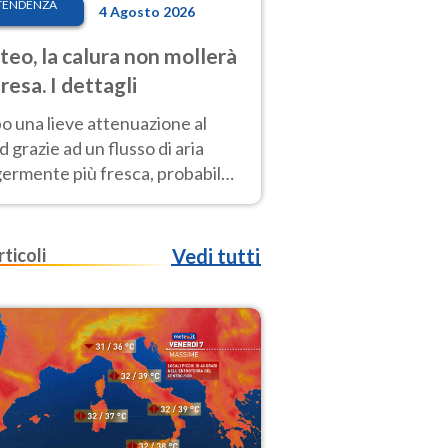
TENDENZA
4 Agosto 2026
eo, la calura non mollerà
presa. I dettagli
o una lieve attenuazione al
 grazie ad un flusso di aria
germente più fresca, probabile
o rinforzo dell’anticiclone
icano entro Ferragosto
rticoli
Vedi tutti