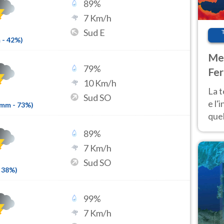
89
%
7
Km/h
Sud E
m
-
42
%)
Met
79
%
Fer
10
Km/h
pau
La 
Sud SO
e l'
6mm
-
73
%)
quel
Fer
89
%
tem
7
Km/h
Sud SO
38
%)
99
%
7
Km/h