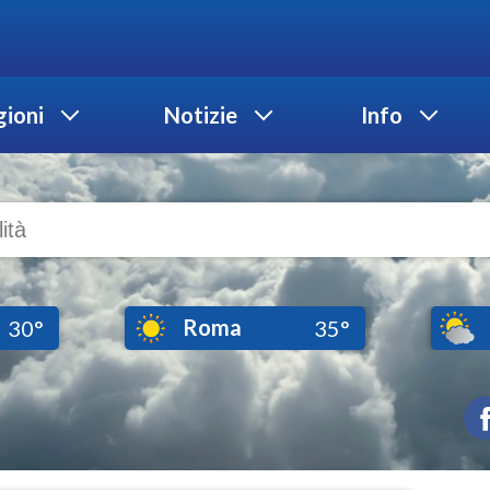
ioni
Notizie
Info
Roma
30°
35°