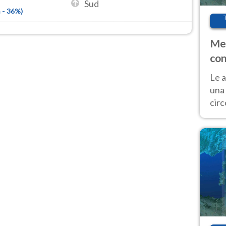
Sud
m
-
36
%)
Met
con
Le a
una 
cir
del 
gior
Fer