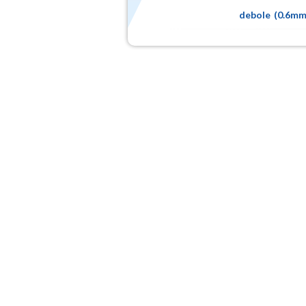
debole
(
0.6m