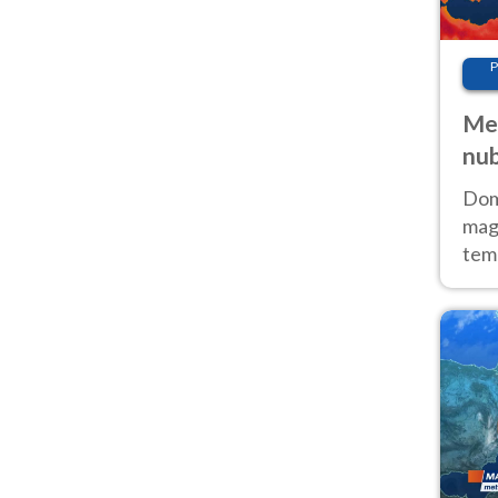
P
Met
nub
Sud
Doma
magg
temp
sem
prev