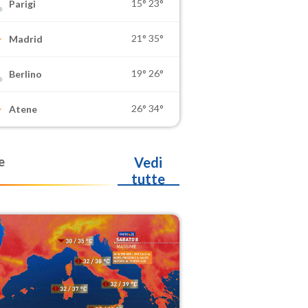
15°
23°
Parigi
21°
35°
Madrid
19°
26°
Berlino
26°
34°
Atene
e
Vedi
tutte