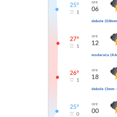
ore
25
°
06
1
debole
(
0.8m
ore
27
°
12
1
moderata
(
4.
ore
26
°
18
1
debole
(
1mm
-
ore
25
°
00
0