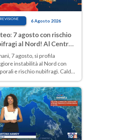
REVISIONE
6 Agosto 2026
eo: 7 agosto con rischio
ifragi al Nord! Al Centro-
 caldo estremo
ni, 7 agosto, si profila
iore instabilità al Nord con
orali e rischio nubifragi. Caldo
pre estremo al Centro-Sud. Le
isioni.