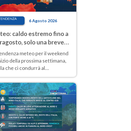
TENDENZA
6 Agosto 2026
eo: caldo estremo fino a
ragosto, solo una breve
sa. Ecco dove
tendenza meteo per il weekend
inizio della prossima settimana,
la che ci condurrà al
ragosto, vede ancora
perature molto elevate