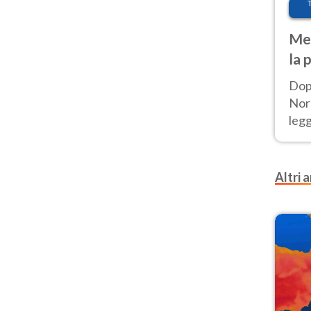
Met
la 
Dop
Nord
leg
nuov
afr
Altri a