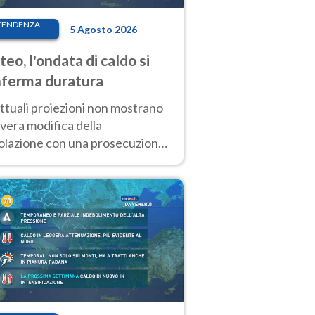
TENDENZA
5 Agosto 2026
eo, l'ondata di caldo si
ferma duratura
ttuali proiezioni non mostrano
vera modifica della
colazione con una prosecuzione
caldo fuori scala per molti
ni, compresa la settimana di
ragosto