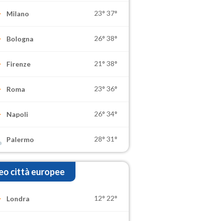
23°
37°
Milano
26°
38°
Bologna
21°
38°
Firenze
23°
36°
Roma
26°
34°
Napoli
28°
31°
Palermo
o città europee
12°
22°
Londra