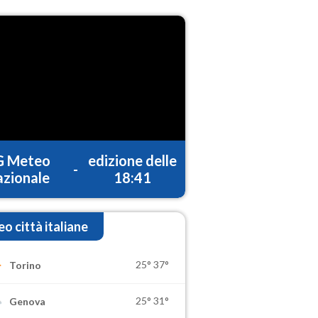
G Meteo
edizione delle
-
zionale
18:41
o città italiane
25°
37°
Torino
25°
31°
Genova