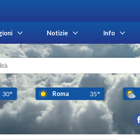
ioni
Notizie
Info
Roma
30°
35°