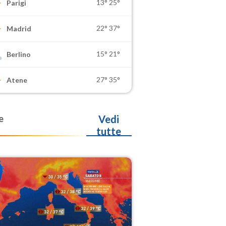
13°
25°
Parigi
22°
37°
Madrid
15°
21°
Berlino
27°
35°
Atene
e
Vedi
tutte