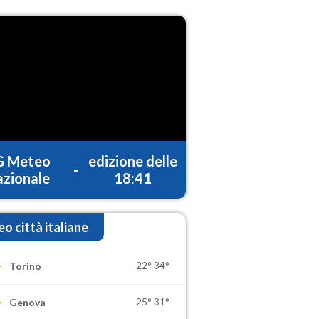
G Meteo
edizione delle
-
zionale
18:41
o città italiane
22°
34°
Torino
25°
31°
Genova