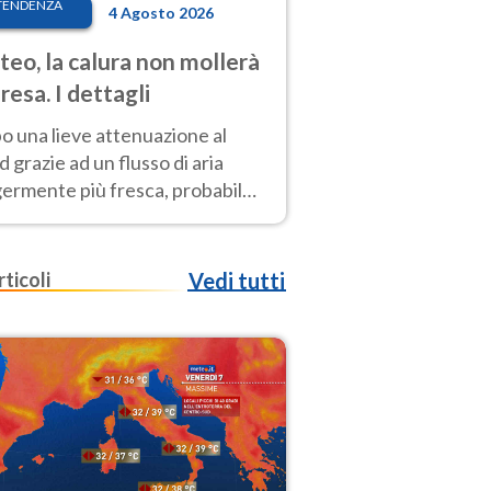
TENDENZA
4 Agosto 2026
eo, la calura non mollerà
presa. I dettagli
o una lieve attenuazione al
 grazie ad un flusso di aria
germente più fresca, probabile
o rinforzo dell’anticiclone
icano entro Ferragosto
rticoli
Vedi tutti