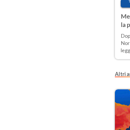
Met
la 
Dop
Nord
leg
nuov
afr
Altri a