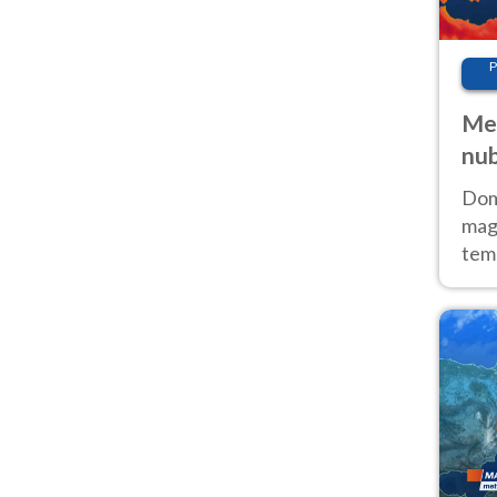
P
Met
nub
Sud
Doma
magg
temp
sem
prev