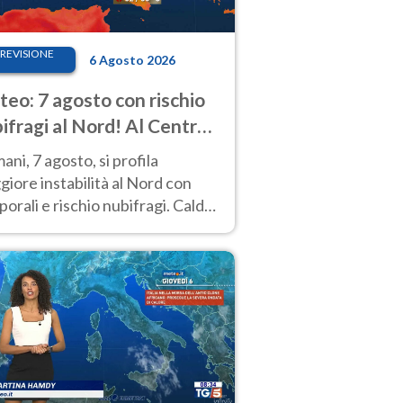
REVISIONE
6 Agosto 2026
eo: 7 agosto con rischio
ifragi al Nord! Al Centro-
 caldo estremo
ni, 7 agosto, si profila
iore instabilità al Nord con
orali e rischio nubifragi. Caldo
pre estremo al Centro-Sud. Le
isioni.