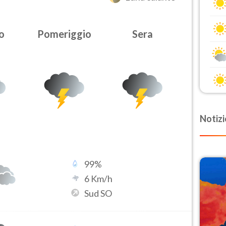
o
Pomeriggio
Sera
Notizi
99
%
6
Km/h
Sud SO