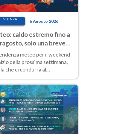
TENDENZA
6 Agosto 2026
eo: caldo estremo fino a
ragosto, solo una breve
sa. Ecco dove
tendenza meteo per il weekend
inizio della prossima settimana,
la che ci condurrà al
ragosto, vede ancora
perature molto elevate