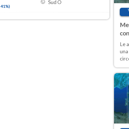
Sud O
41
%)
Met
con
Le a
una 
cir
del 
gior
Fer