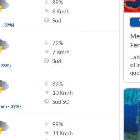
89
%
6
Km/h
Sud
m
-
39
%)
Met
79
%
Fer
7
Km/h
pau
La 
Sud
e l'
78
%)
quel
Fer
89
%
tem
10
Km/h
Sud SO
9mm
-
39
%)
99
%
11
Km/h