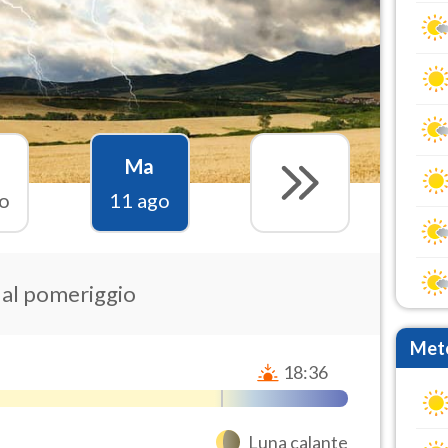
Ma
o
11 ago
e al pomeriggio
Mete
18:36
Luna calante