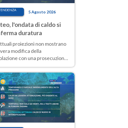
TENDENZA
5 Agosto 2026
eo, l'ondata di caldo si
ferma duratura
ttuali proiezioni non mostrano
vera modifica della
colazione con una prosecuzione
caldo fuori scala per molti
ni, compresa la settimana di
ragosto