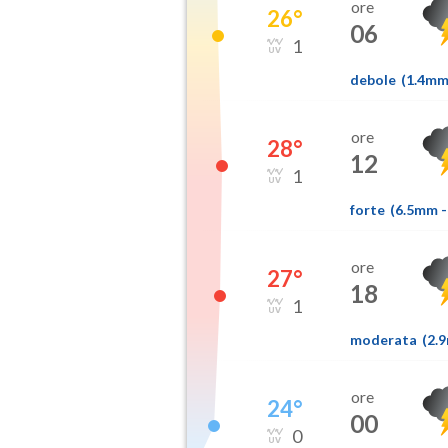
ore
26
°
06
1
debole
(
1.4m
ore
28
°
12
1
forte
(
6.5mm
-
ore
27
°
18
1
moderata
(
2.
ore
24
°
00
0