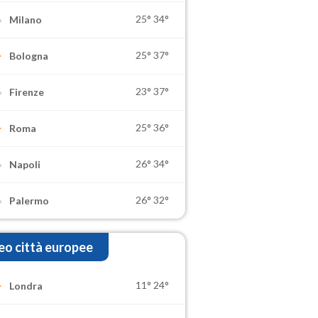
25°
34°
Milano
25°
37°
Bologna
23°
37°
Firenze
25°
36°
Roma
26°
34°
Napoli
26°
32°
Palermo
o città europee
11°
24°
Londra