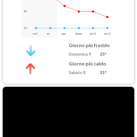
28°
25°
ven 7
ieri
oggi
domani
mar 11
mer 12
Giorno più freddo
Domenica 9
25°
Giorno più caldo
Sabato 8
31°