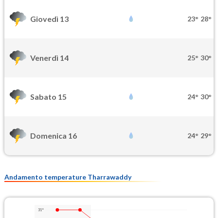
Giovedì 13
23°
28°
Venerdì 14
25°
30°
Sabato 15
24°
30°
Domenica 16
24°
29°
Andamento temperature Tharrawaddy
31°