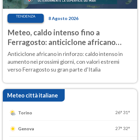
TENDENZA
8 Agosto 2026
Meteo, caldo intenso fino a
Ferragosto: anticiclone africano
ancora protagonista
Anticiclone africano in rinforzo: caldo intenso in
aumento nei prossimi giorni, con valori estremi
verso Ferragosto su gran parte d’Italia
Meteo città italiane
26°
31°
Torino
27°
32°
Genova