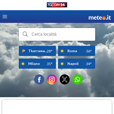
Tharrawa...
Roma
28°
36°
Milano
Napoli
35°
34°