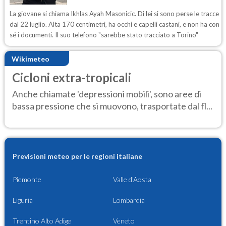
La giovane si chiama Ikhlas Ayah Masonicic. Di lei si sono perse le tracce
dal 22 luglio. Alta 170 centimetri, ha occhi e capelli castani, e non ha con
sé i documenti. Il suo telefono "sarebbe stato tracciato a Torino"
Wikimeteo
Cicloni extra-tropicali
Anche chiamate 'depressioni mobili', sono aree di
bassa pressione che si muovono, trasportate dal fl...
Previsioni meteo per le regioni italiane
Piemonte
Valle d'Aosta
Liguria
Lombardia
Trentino Alto Adige
Veneto