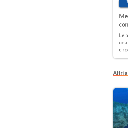
Met
con
Le a
una 
cir
del 
gior
Fer
Altri a