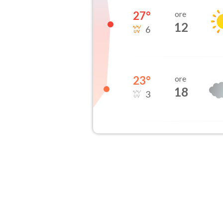
27
°
ore
12
6
23
°
ore
18
3