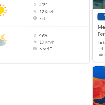
40
%
12
Km/h
Est
Met
Fer
49
%
int
10
Km/h
La 
sett
Nord E
nuov
11 e
anc