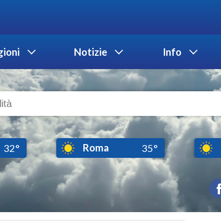
ioni
Notizie
Info
Roma
32°
35°