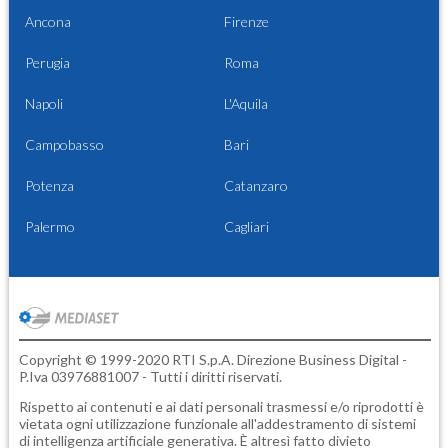
Ancona
Firenze
Perugia
Roma
Napoli
L'Aquila
Campobasso
Bari
Potenza
Catanzaro
Palermo
Cagliari
Copyright © 1999-2020 RTI S.p.A. Direzione Business Digital -
P.Iva 03976881007 - Tutti i diritti riservati.
Rispetto ai contenuti e ai dati personali trasmessi e/o riprodotti è
vietata ogni utilizzazione funzionale all'addestramento di sistemi
di intelligenza artificiale generativa. È altresì fatto divieto