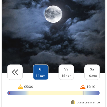
Gi
Ve
Sa
14 ago
15 ago
16 ago
05:06
19:10
Luna crescente