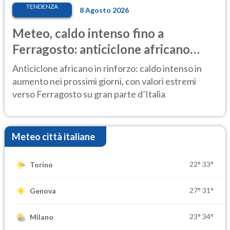
TENDENZA
8 Agosto 2026
Meteo, caldo intenso fino a
Ferragosto: anticiclone africano
ancora protagonista
Anticiclone africano in rinforzo: caldo intenso in
aumento nei prossimi giorni, con valori estremi
verso Ferragosto su gran parte d’Italia
Meteo città italiane
22°
33°
Torino
27°
31°
Genova
23°
34°
Milano