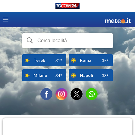
Terek
Roma
31°
35°
Milano
Napoli
34°
33°