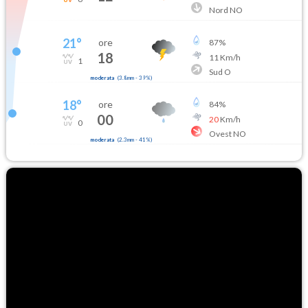
Nord NO
21
°
ore
87
%
18
11
Km/h
1
Sud O
moderata
(
3.8mm
-
39
%)
18
°
ore
84
%
00
20
Km/h
0
Ovest NO
moderata
(
2.3mm
-
41
%)