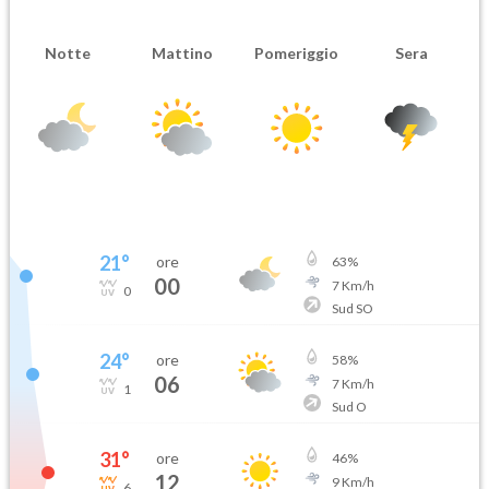
Notte
Mattino
Pomeriggio
Sera
21
°
ore
63
%
00
7
Km/h
0
Sud SO
24
°
ore
58
%
06
7
Km/h
1
Sud O
31
°
ore
46
%
12
9
Km/h
6