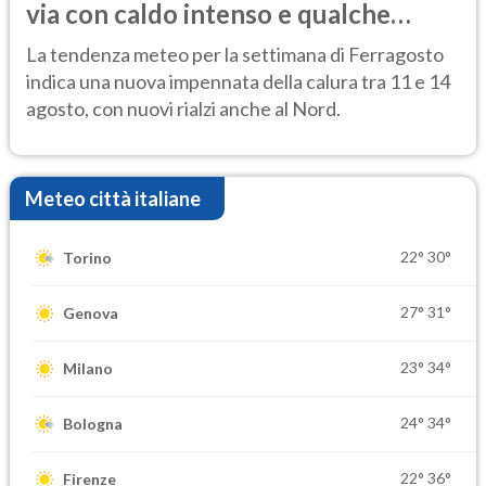
via con caldo intenso e qualche
temporale
La tendenza meteo per la settimana di Ferragosto
indica una nuova impennata della calura tra 11 e 14
agosto, con nuovi rialzi anche al Nord.
Meteo città italiane
22°
30°
Torino
27°
31°
Genova
23°
34°
Milano
24°
34°
Bologna
22°
36°
Firenze