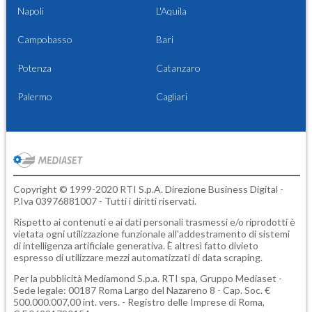
Napoli
L'Aquila
Campobasso
Bari
Potenza
Catanzaro
Palermo
Cagliari
Copyright © 1999-2020 RTI S.p.A. Direzione Business Digital -
P.Iva 03976881007 - Tutti i diritti riservati.
Rispetto ai contenuti e ai dati personali trasmessi e/o riprodotti è
vietata ogni utilizzazione funzionale all'addestramento di sistemi
di intelligenza artificiale generativa. È altresì fatto divieto
espresso di utilizzare mezzi automatizzati di data scraping.
Per la pubblicità
Mediamond S.p.a.
RTI spa, Gruppo Mediaset -
Sede legale: 00187 Roma Largo del Nazareno 8 - Cap. Soc. €
500.000.007,00 int. vers. - Registro delle Imprese di Roma,