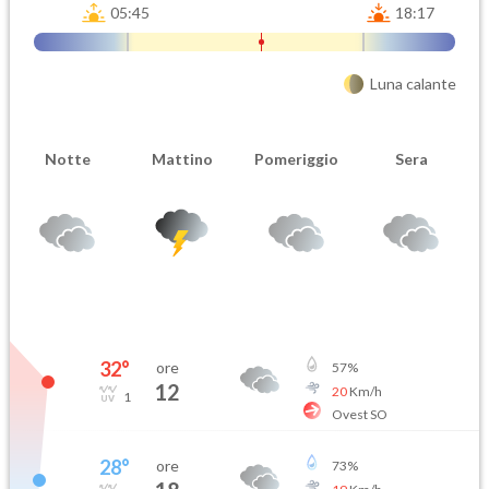
05:45
18:17
Luna calante
Notte
Mattino
Pomeriggio
Sera
32
°
ore
57
%
12
20
Km/h
1
Ovest SO
28
°
ore
73
%