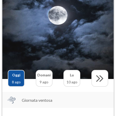
Oggi
Domani
Lu
8 ago
9 ago
10 ago
Giornata ventosa