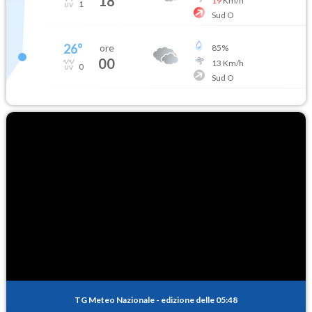
18
19
Km/h
1
Sud O
26
°
ore
85
%
00
13
Km/h
0
Sud O
TG Meteo Nazionale
-
edizione delle 05:48