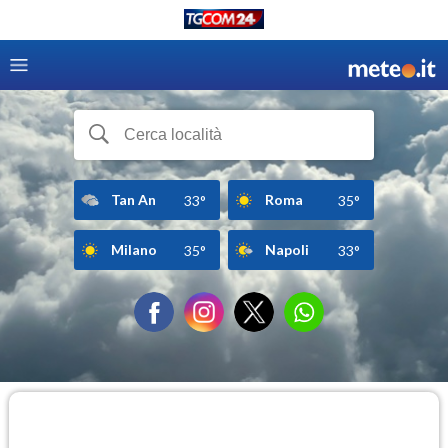
Tan An
Roma
33°
35°
Milano
Napoli
35°
33°