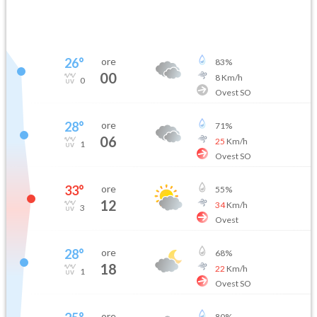
26
°
ore
83
%
00
8
Km/h
0
Ovest SO
28
°
ore
71
%
06
25
Km/h
1
Ovest SO
33
°
ore
55
%
12
34
Km/h
3
Ovest
28
°
ore
68
%
18
22
Km/h
1
Ovest SO
ore
80
%