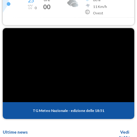
25
°
00
11
Km/h
0
Ovest
TG Meteo Nazionale
-
edizione delle 18:51
Ultime news
Vedi