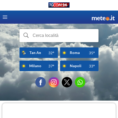
Tan An
Roma
32°
35°
Milano
Napoli
37°
33°