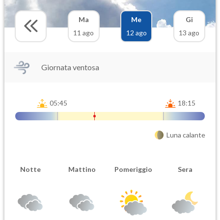
Ma
Me
Gi
11 ago
12 ago
13 ago
Giornata ventosa
05:45
18:15
Luna calante
Notte
Mattino
Pomeriggio
Sera