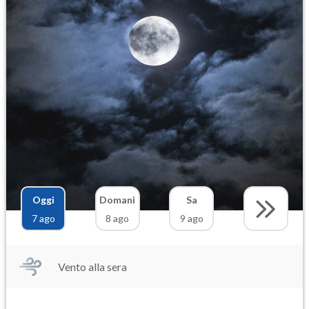
Oggi
Domani
Sa
7 ago
8 ago
9 ago
Vento alla sera