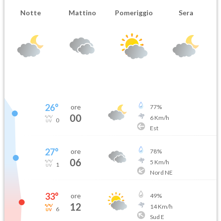
Notte
Mattino
Pomeriggio
Sera
26
°
ore
77
%
00
6
Km/h
0
Est
27
°
ore
78
%
06
5
Km/h
1
Nord NE
33
°
ore
49
%
12
14
Km/h
6
Sud E