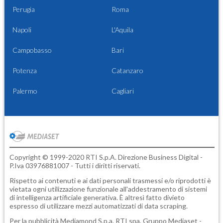
Perugia
Roma
Napoli
L'Aquila
Campobasso
Bari
Potenza
Catanzaro
Palermo
Cagliari
Copyright © 1999-2020 RTI S.p.A. Direzione Business Digital -
P.Iva 03976881007 - Tutti i diritti riservati.
Rispetto ai contenuti e ai dati personali trasmessi e/o riprodotti è
vietata ogni utilizzazione funzionale all'addestramento di sistemi
di intelligenza artificiale generativa. È altresì fatto divieto
espresso di utilizzare mezzi automatizzati di data scraping.
Per la pubblicità
Mediamond S.p.a.
RTI spa, Gruppo Mediaset -