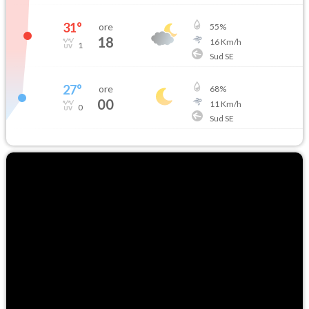
31
°
ore
55
%
18
16
Km/h
1
Sud SE
27
°
ore
68
%
00
11
Km/h
0
Sud SE