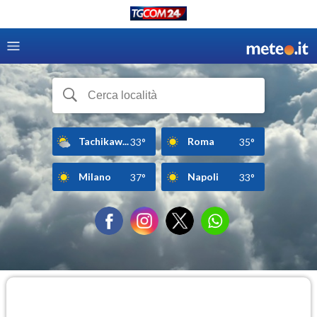
Tachikaw...
Roma
33°
35°
Milano
Napoli
37°
33°