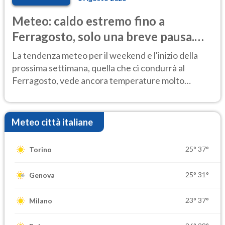
Meteo: caldo estremo fino a
Ferragosto, solo una breve pausa.
Ecco dove
La tendenza meteo per il weekend e l'inizio della
prossima settimana, quella che ci condurrà al
Ferragosto, vede ancora temperature molto
elevate
Meteo città italiane
25°
37°
Torino
25°
31°
Genova
23°
37°
Milano