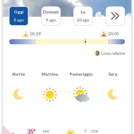
Oggi
Domani
Lu
8 ago
9 ago
10 ago
05:59
20:05
Luna calante
Notte
Mattino
Pomeriggio
Sera
35
°
ore
35
%