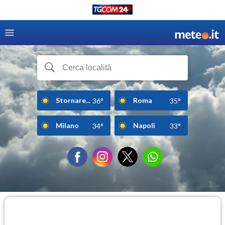
Stornare...
Roma
36°
35°
Milano
Napoli
34°
33°