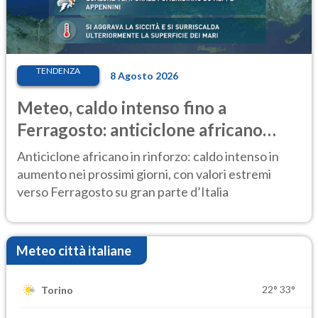
TENDENZA
8 Agosto 2026
Meteo, caldo intenso fino a
Ferragosto: anticiclone africano
ancora protagonista
Anticiclone africano in rinforzo: caldo intenso in
aumento nei prossimi giorni, con valori estremi
verso Ferragosto su gran parte d’Italia
Meteo città italiane
22°
33°
Torino