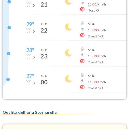
21
15
-
31
Km/h
0
Nord O
29
°
ore
61
%
22
15
-
30
Km/h
0
Ovest NO
28
°
ore
63
%
23
15
-
30
Km/h
0
Ovest NO
27
°
ore
64
%
00
15
-
30
Km/h
0
Ovest NO
Qualità dell'aria Stornarella