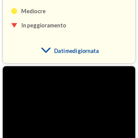
Mediocre
In peggioramento
Dati medi giornata
O3
105.8
(Ozono)
NO2
1.9
(Diossido di azoto)
SO2
2.4
(Anidride solforosa)
PM10