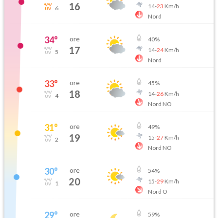
16
14
-
23
Km/h
6
Nord
34
°
ore
40
%
17
14
-
24
Km/h
5
Nord
33
°
ore
45
%
18
14
-
26
Km/h
4
Nord NO
31
°
ore
49
%
19
15
-
27
Km/h
2
Nord NO
30
°
ore
54
%
20
15
-
29
Km/h
1
Nord O
29
°
ore
59
%