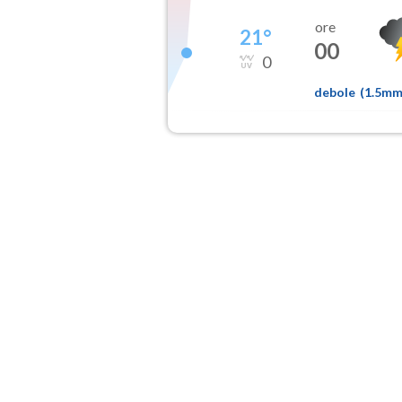
ore
21
°
00
0
debole
(
1.5m