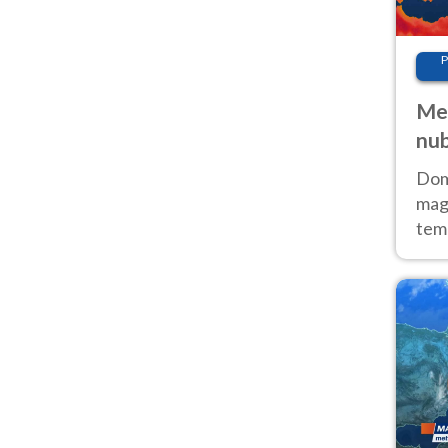
P
Met
nub
Sud
Doma
magg
temp
sem
prev