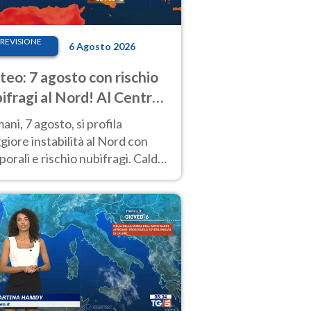
REVISIONE
6 Agosto 2026
eo: 7 agosto con rischio
ifragi al Nord! Al Centro-
 caldo estremo
ni, 7 agosto, si profila
iore instabilità al Nord con
orali e rischio nubifragi. Caldo
pre estremo al Centro-Sud. Le
isioni.