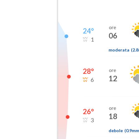
ore
24
°
06
1
moderata
(
2.
28
°
ore
12
6
ore
26
°
18
3
debole
(
0.9m