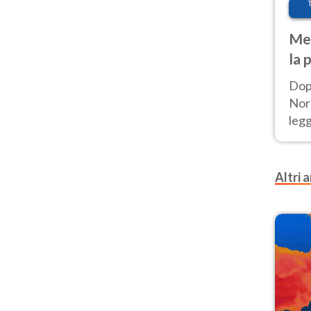
Met
la 
Dop
Nord
leg
nuov
afr
Altri a