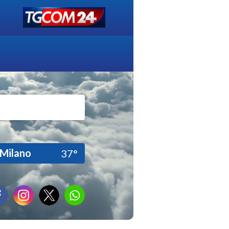
Milano
37°