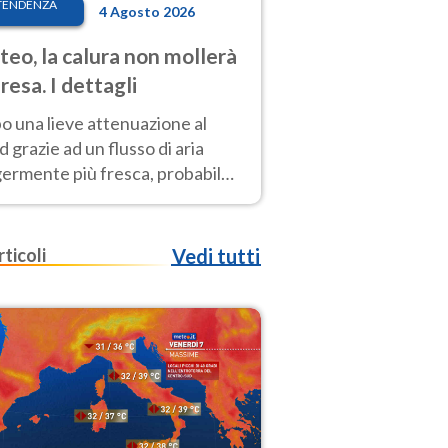
TENDENZA
4 Agosto 2026
eo, la calura non mollerà
presa. I dettagli
o una lieve attenuazione al
 grazie ad un flusso di aria
germente più fresca, probabile
o rinforzo dell’anticiclone
icano entro Ferragosto
rticoli
Vedi tutti