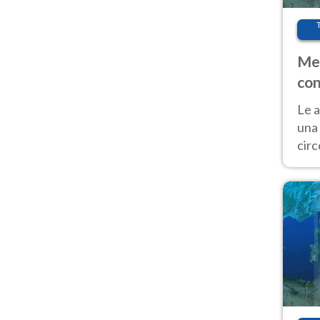
Met
con
Le a
una 
cir
del 
gior
Fer