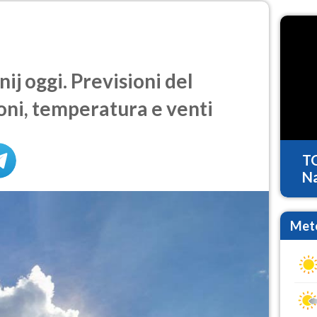
j oggi. Previsioni del
oni, temperatura e venti
T
Na
Mete