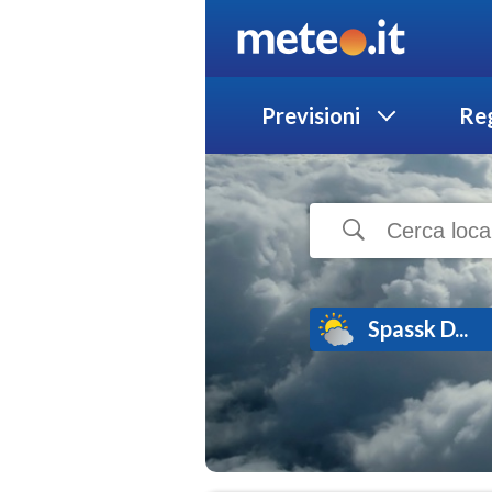
Previsioni
Reg
Spassk D...