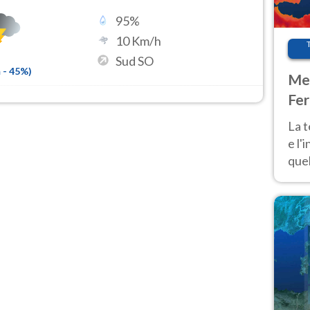
95
%
10
Km/h
Sud SO
m
-
45
%)
Met
Fer
pau
La 
e l'
quel
Fer
tem