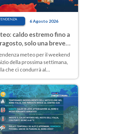
TENDENZA
6 Agosto 2026
eo: caldo estremo fino a
ragosto, solo una breve
sa. Ecco dove
tendenza meteo per il weekend
inizio della prossima settimana,
la che ci condurrà al
ragosto, vede ancora
perature molto elevate