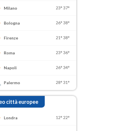
23°
37°
Milano
26°
38°
Bologna
21°
38°
Firenze
23°
36°
Roma
26°
34°
Napoli
28°
31°
Palermo
o città europee
12°
22°
Londra