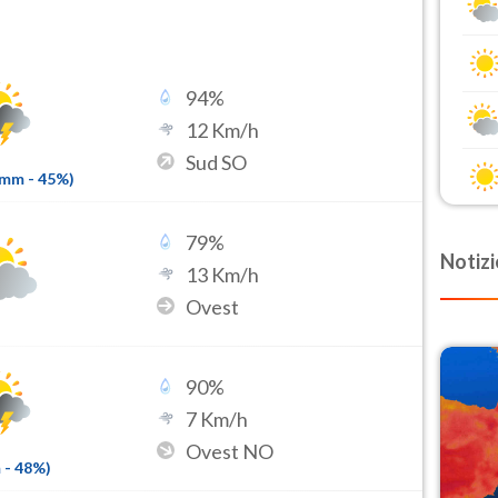
94
%
12
Km/h
Sud SO
8mm
-
45
%)
79
%
Notizi
13
Km/h
Ovest
90
%
7
Km/h
Ovest NO
m
-
48
%)