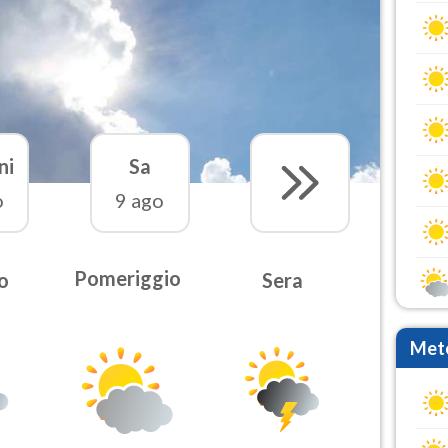
ni
Sa
o
9 ago
Pomeriggio
o
Sera
Mete