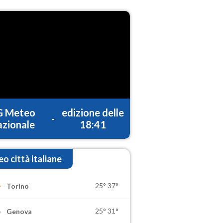
G Meteo
edizione delle
-
zionale
18:41
o città italiane
25°
37°
Torino
25°
31°
Genova