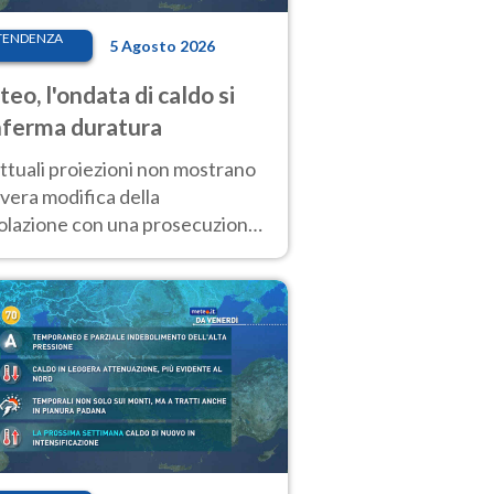
TENDENZA
5 Agosto 2026
eo, l'ondata di caldo si
ferma duratura
ttuali proiezioni non mostrano
vera modifica della
colazione con una prosecuzione
caldo fuori scala per molti
ni, compresa la settimana di
ragosto