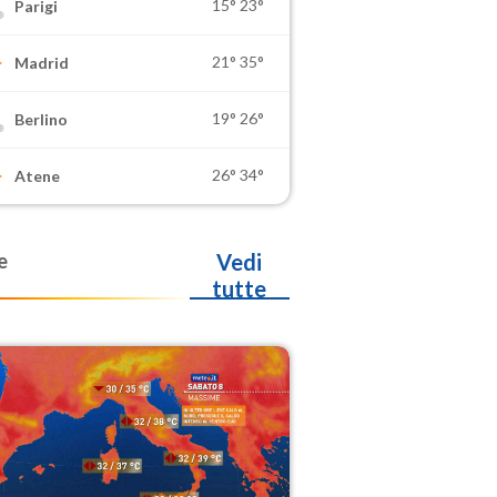
15°
23°
Parigi
21°
35°
Madrid
19°
26°
Berlino
26°
34°
Atene
e
Vedi
tutte