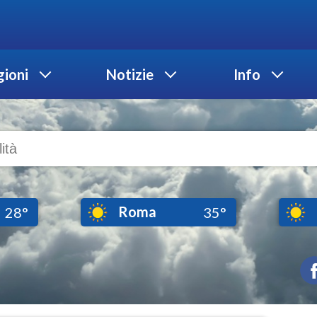
ioni
Notizie
Info
Roma
28°
35°