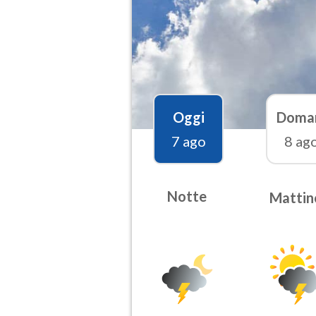
Oggi
Doma
7 ago
8 ag
Notte
Mattin