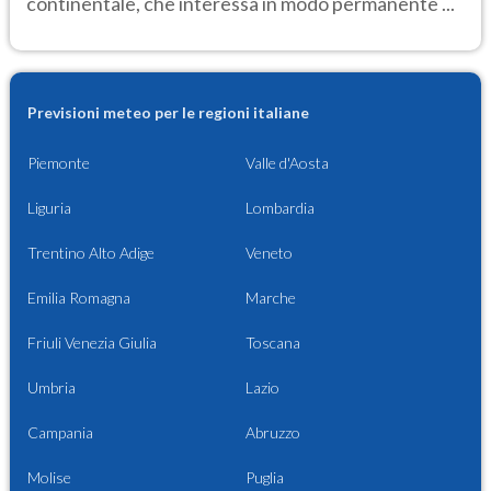
continentale, che interessa in modo permanente ...
Previsioni meteo per le regioni italiane
Piemonte
Valle d'Aosta
Liguria
Lombardia
Trentino Alto Adige
Veneto
Emilia Romagna
Marche
Friuli Venezia Giulia
Toscana
Umbria
Lazio
Campania
Abruzzo
Molise
Puglia