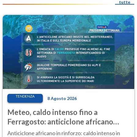
tutte
TENDENZA
8 Agosto 2026
Meteo, caldo intenso fino a
Ferragosto: anticiclone africano
ancora protagonista
Anticiclone africano in rinforzo: caldo intenso in