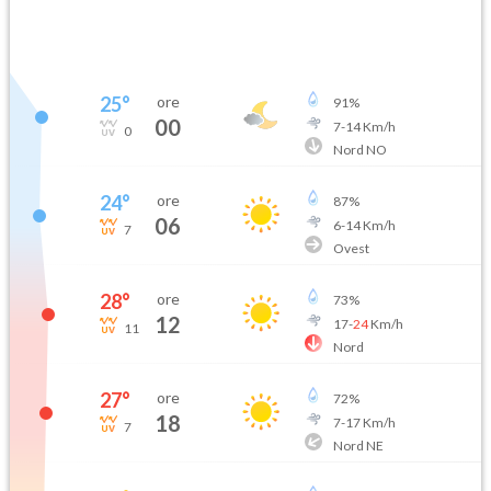
25
°
ore
91
%
00
7
-
14
Km/h
0
Nord NO
24
°
ore
87
%
06
6
-
14
Km/h
7
Ovest
28
°
ore
73
%
12
17
-
24
Km/h
11
Nord
27
°
ore
72
%
18
7
-
17
Km/h
7
Nord NE