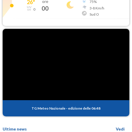
26
°
ore
75
%
00
3
-
8
Km/h
0
Sud O
TG Meteo Nazionale
-
edizione delle 06:48
Ultime news
Vedi