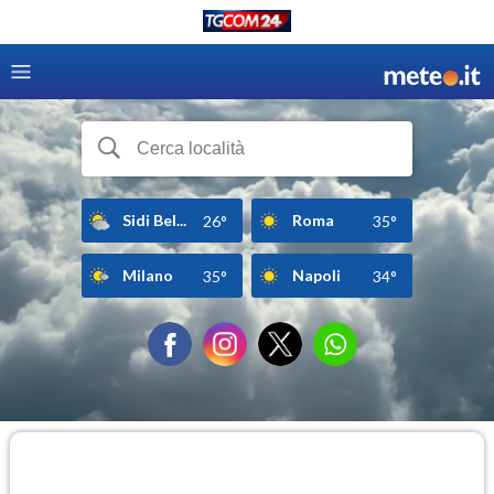
Sidi Bel...
Roma
26°
35°
Milano
Napoli
35°
34°