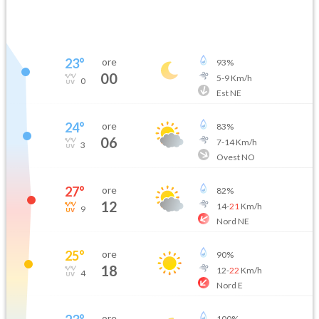
23
°
ore
93
%
00
5
-
9
Km/h
0
Est NE
24
°
ore
83
%
06
7
-
14
Km/h
3
Ovest NO
27
°
ore
82
%
12
14
-
21
Km/h
9
Nord NE
25
°
ore
90
%
18
12
-
22
Km/h
4
Nord E
ore
100
%