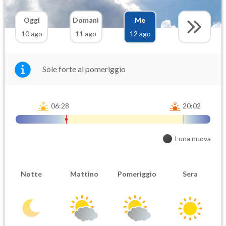
Oggi
Domani
Me
10 ago
11 ago
12 ago
Sole forte al pomeriggio
06:28
20:02
Luna nuova
Notte
Mattino
Pomeriggio
Sera