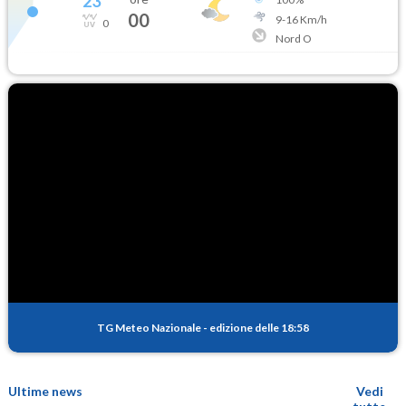
23
°
00
9
-
16
Km/h
0
Nord O
TG Meteo Nazionale
-
edizione delle 18:58
Ultime news
Vedi