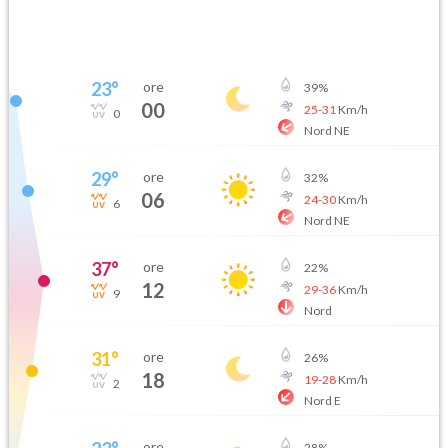
23
°
ore
39
%
00
25
-
31
Km/h
0
Nord NE
29
°
ore
32
%
06
24
-
30
Km/h
6
Nord NE
37
°
ore
22
%
12
29
-
36
Km/h
9
Nord
31
°
ore
26
%
18
19
-
28
Km/h
2
Nord E
ore
28
%