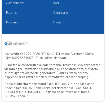
Campobasso
Bari
Potenza
Catanzaro
Palermo
Cagliari
Copyright © 1999-2020 RTI S.p.A. Direzione Business Digital -
P.Iva 03976881007 - Tutti i diritti riservati.
Rispetto ai contenuti e ai dati personali trasmessi e/o riprodotti è
vietata ogni utilizzazione funzionale all'addestramento di sistemi
di intelligenza artificiale generativa. È altresì fatto divieto
espresso di utilizzare mezzi automatizzati di data scraping.
Per la pubblicità
Mediamond S.p.a.
RTI spa, Gruppo Mediaset -
Sede legale: 00187 Roma Largo del Nazareno 8 - Cap. Soc. €
500.000.007,00 int. vers. - Registro delle Imprese di Roma,
C.F.06921720154