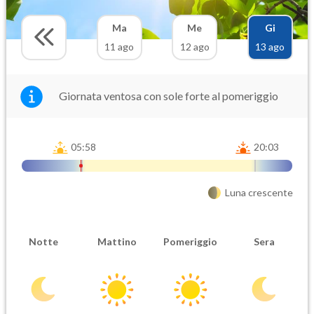
Ma
Me
Gi
11 ago
12 ago
13 ago
Giornata ventosa con sole forte al pomeriggio
05:58
20:03
Luna crescente
Notte
Mattino
Pomeriggio
Sera