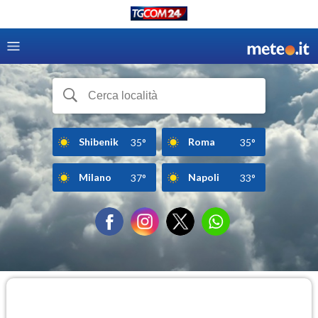
Shibenik
Roma
35°
35°
Milano
Napoli
37°
33°