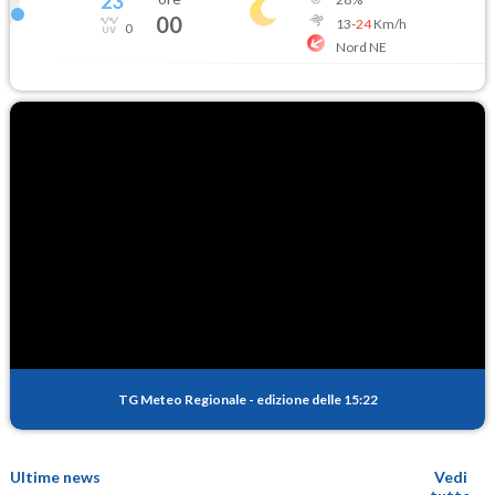
23
°
00
13
-
24
Km/h
0
Nord NE
TG Meteo Regionale
-
edizione delle 15:22
Ultime news
Vedi