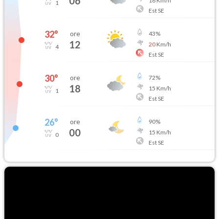
06
18
Km/h
1
Est SE
32
°
ore
43
%
12
20
Km/h
4
Est SE
30
°
ore
72
%
18
15
Km/h
1
Est SE
26
°
ore
90
%
00
15
Km/h
0
Est SE