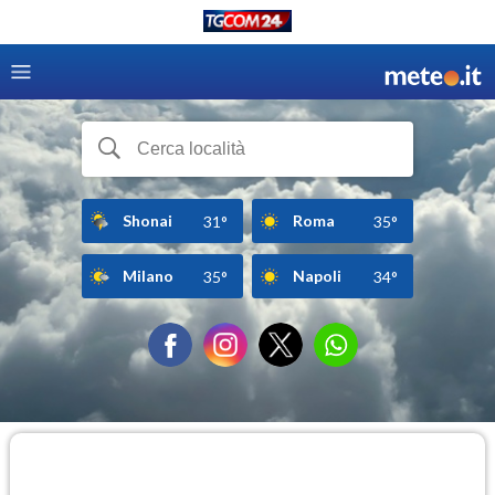
Shonai
Roma
31°
35°
Milano
Napoli
35°
34°