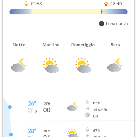
04:53
18:40
Luna nuova
Notte
Mattino
Pomeriggio
Sera
26
°
ore
87
%
00
15
Km/h
0
Est
28
°
ore
67
%