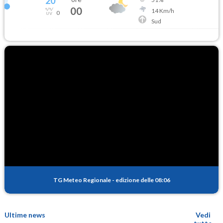
20
°
00
14
Km/h
0
Sud
TG Meteo Regionale
-
edizione delle 08:06
Ultime news
Vedi