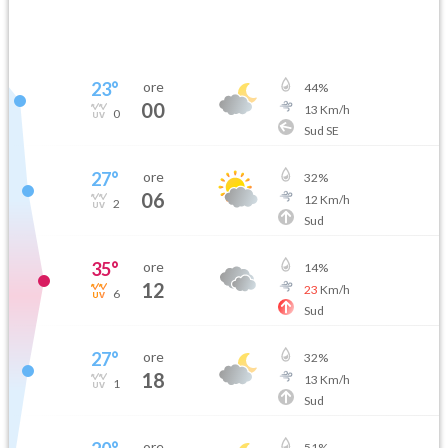
23
°
ore
44
%
00
13
Km/h
0
Sud SE
27
°
ore
32
%
06
12
Km/h
2
Sud
35
°
ore
14
%
12
23
Km/h
6
Sud
27
°
ore
32
%
18
13
Km/h
1
Sud
ore
51
%