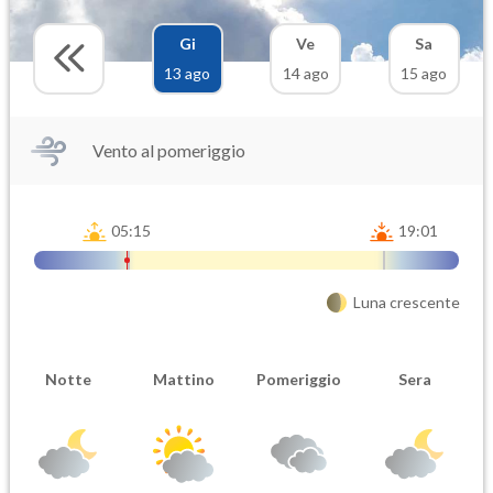
Gi
Ve
Sa
13 ago
14 ago
15 ago
Vento al pomeriggio
05:15
19:01
Luna crescente
Notte
Mattino
Pomeriggio
Sera