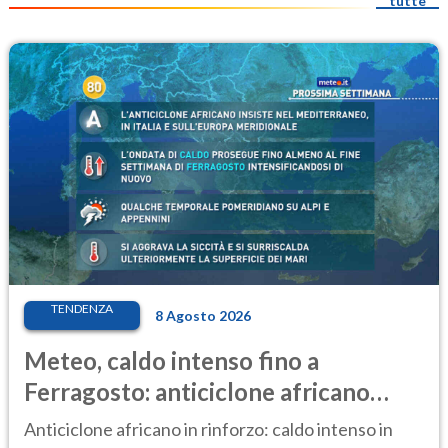
tutte
TENDENZA
8 Agosto 2026
Meteo, caldo intenso fino a
Ferragosto: anticiclone africano
ancora protagonista
Anticiclone africano in rinforzo: caldo intenso in