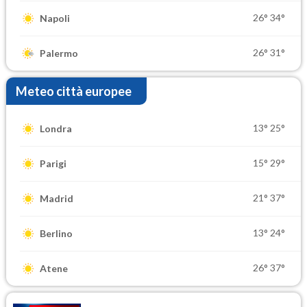
26°
34°
Napoli
26°
31°
Palermo
Meteo città europee
13°
25°
Londra
15°
29°
Parigi
21°
37°
Madrid
13°
24°
Berlino
26°
37°
Atene