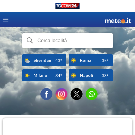
Sheridan
Roma
43°
35°
Milano
Napoli
34°
33°