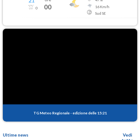
21
°
00
16
Km/h
0
Sud SE
TG Meteo Regionale
-
edizione delle 15:21
Ultime news
Vedi