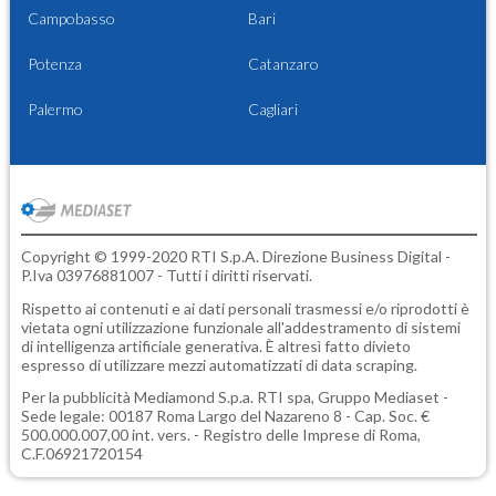
Campobasso
Bari
Potenza
Catanzaro
Palermo
Cagliari
Copyright © 1999-2020 RTI S.p.A. Direzione Business Digital -
P.Iva 03976881007 - Tutti i diritti riservati.
Rispetto ai contenuti e ai dati personali trasmessi e/o riprodotti è
vietata ogni utilizzazione funzionale all'addestramento di sistemi
di intelligenza artificiale generativa. È altresì fatto divieto
espresso di utilizzare mezzi automatizzati di data scraping.
Per la pubblicità
Mediamond S.p.a.
RTI spa, Gruppo Mediaset -
Sede legale: 00187 Roma Largo del Nazareno 8 - Cap. Soc. €
500.000.007,00 int. vers. - Registro delle Imprese di Roma,
C.F.06921720154