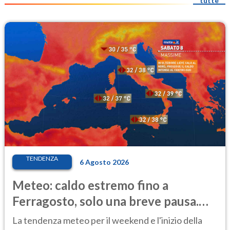
tutte
TENDENZA
6 Agosto 2026
Meteo: caldo estremo fino a
Ferragosto, solo una breve pausa.
Ecco dove
La tendenza meteo per il weekend e l'inizio della