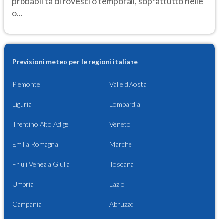
probabilità di rovesci o temporali, soprattutto nelle
o...
Previsioni meteo per le regioni italiane
Piemonte
Valle d'Aosta
Liguria
Lombardia
Trentino Alto Adige
Veneto
Emilia Romagna
Marche
Friuli Venezia Giulia
Toscana
Umbria
Lazio
Campania
Abruzzo