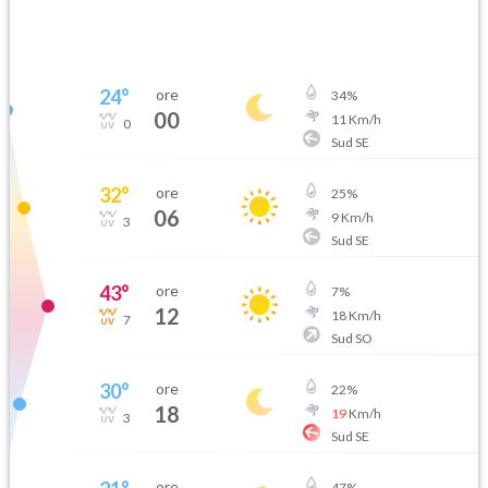
24
°
ore
34
%
00
11
Km/h
0
Sud SE
32
°
ore
25
%
06
9
Km/h
3
Sud SE
43
°
ore
7
%
12
18
Km/h
7
Sud SO
30
°
ore
22
%
18
19
Km/h
3
Sud SE
ore
47
%