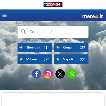
Sheridan
Roma
41°
35°
Milano
Napoli
37°
33°