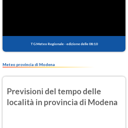
SO2
0.2
(Anidride solforosa)
PM10
12.0
(Materia particolata)
TG Meteo Regionale
-
edizione delle 08:10
PM25
7.4
(Materia particolata)
Meteo provincia di Modena
Previsioni del tempo delle
località in provincia di Modena