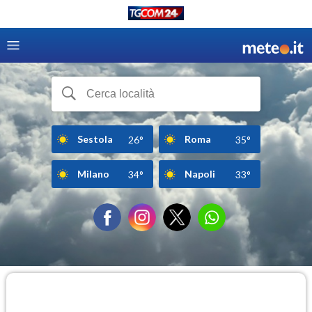
Sestola
Roma
26°
35°
Milano
Napoli
34°
33°