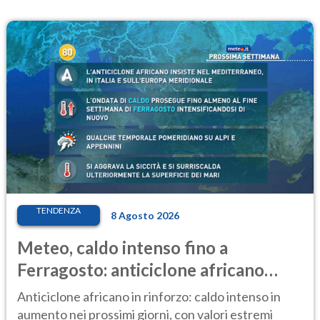
TENDENZA
8 Agosto 2026
Meteo, caldo intenso fino a
Ferragosto: anticiclone africano
ancora protagonista
Anticiclone africano in rinforzo: caldo intenso in
aumento nei prossimi giorni, con valori estremi