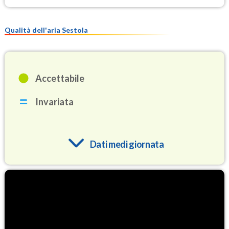
Qualità dell'aria Sestola
Accettabile
Invariata
Dati medi giornata
O3
91.0
(Ozono)
NO2
1.4
(Diossido di azoto)