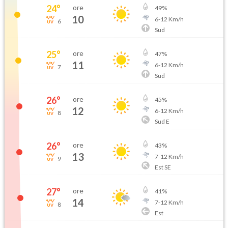
24
°
ore
49
%
10
6
-
12
Km/h
6
Sud
25
°
ore
47
%
11
6
-
12
Km/h
7
Sud
26
°
ore
45
%
12
6
-
12
Km/h
8
Sud E
26
°
ore
43
%
13
7
-
12
Km/h
9
Est SE
27
°
ore
41
%
14
7
-
12
Km/h
8
Est