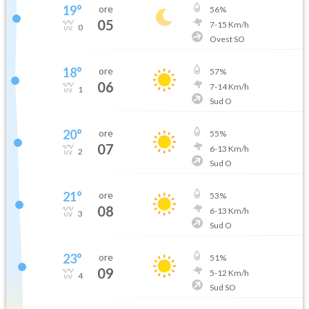
19
°
ore
56
%
05
7
-
15
Km/h
0
Ovest SO
18
°
ore
57
%
06
7
-
14
Km/h
1
Sud O
20
°
ore
55
%
07
6
-
13
Km/h
2
Sud O
21
°
ore
53
%
08
6
-
13
Km/h
3
Sud O
23
°
ore
51
%
09
5
-
12
Km/h
4
Sud SO