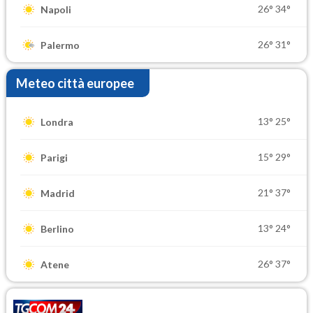
26°
34°
Napoli
26°
31°
Palermo
Meteo città europee
13°
25°
Londra
15°
29°
Parigi
21°
37°
Madrid
13°
24°
Berlino
26°
37°
Atene