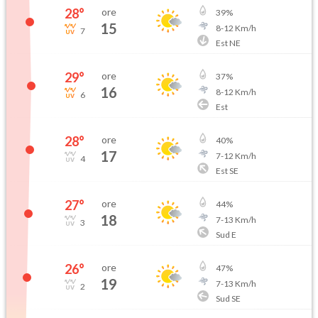
28
°
ore
39
%
15
8
-
12
Km/h
7
Est NE
29
°
ore
37
%
16
8
-
12
Km/h
6
Est
28
°
ore
40
%
17
7
-
12
Km/h
4
Est SE
27
°
ore
44
%
18
7
-
13
Km/h
3
Sud E
26
°
ore
47
%
19
7
-
13
Km/h
2
Sud SE