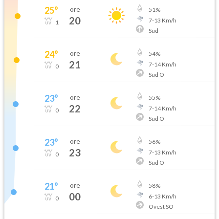
25
°
ore
51
%
20
7
-
13
Km/h
1
Sud
24
°
ore
54
%
21
7
-
14
Km/h
0
Sud O
23
°
ore
55
%
22
7
-
14
Km/h
0
Sud O
23
°
ore
56
%
23
7
-
13
Km/h
0
Sud O
21
°
ore
58
%
00
6
-
13
Km/h
0
Ovest SO