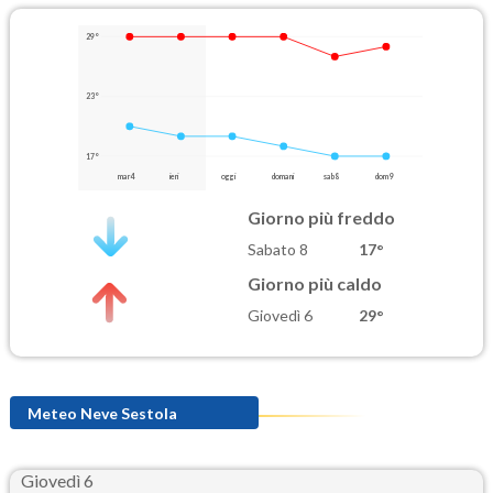
29°
23°
17°
mar 4
ieri
oggi
domani
sab 8
dom 9
Giorno più freddo
Sabato 8
17°
Giorno più caldo
Giovedì 6
29°
Meteo Neve Sestola
Giovedì 6