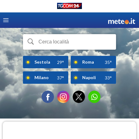
Sestola
Roma
29°
35°
Milano
Napoli
37°
33°