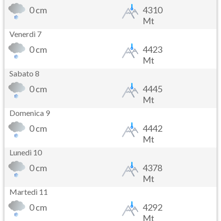
0 cm
4310
Mt
Venerdì 7
0 cm
4423
Mt
Sabato 8
0 cm
4445
Mt
Domenica 9
0 cm
4442
Mt
Lunedì 10
0 cm
4378
Mt
Martedì 11
0 cm
4292
Mt