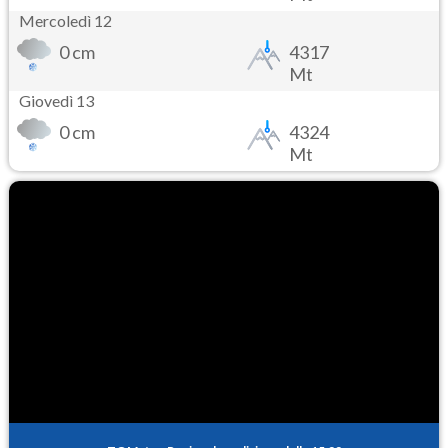
Mercoledì 12
0 cm
4317
Mt
Giovedì 13
0 cm
4324
Mt