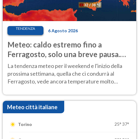
TENDENZA
6 Agosto 2026
Meteo: caldo estremo fino a
Ferragosto, solo una breve pausa.
Ecco dove
La tendenza meteo per il weekend e l'inizio della
prossima settimana, quella che ci condurrà al
Ferragosto, vede ancora temperature molto
elevate
Meteo città italiane
25°
37°
Torino