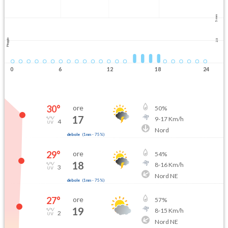
5 mm
Pioggia
2.5
0
6
12
18
24
30
°
ore
50
%
17
9
-
17
Km/h
4
Nord
debole
(
1mm
-
75
%)
29
°
ore
54
%
18
8
-
16
Km/h
3
Nord NE
debole
(
1mm
-
75
%)
27
°
ore
57
%
19
8
-
15
Km/h
2
Nord NE