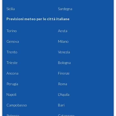
Sicilia
Sardegna
Previsioni meteo per le città italiane
Torino
Aosta
Genova
Milano
Trento
Venezia
Trieste
Bologna
Ancona
Firenze
Perugia
Roma
Napoli
L'Aquila
Campobasso
Bari
Potenza
Catanzaro