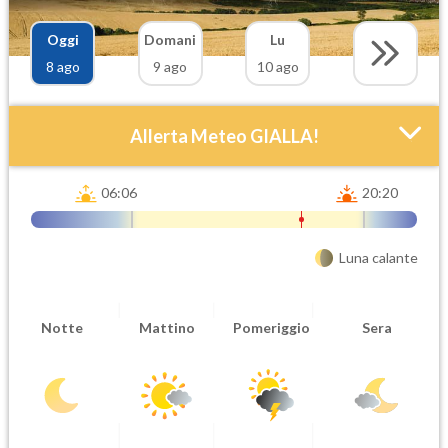
Oggi
Domani
Lu
8 ago
9 ago
10 ago
Allerta Meteo GIALLA!
06:06
20:20
Luna calante
Attendibilità
Urgenza
Notte
Mattino
Pomeriggio
Sera
Probabile
Ordinaria
Orario inizio
Ora fine
08-08T
08-08T