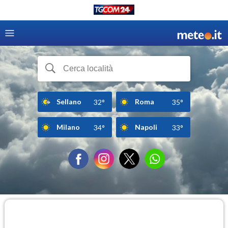
Sellano
Roma
32°
35°
Milano
Napoli
34°
33°