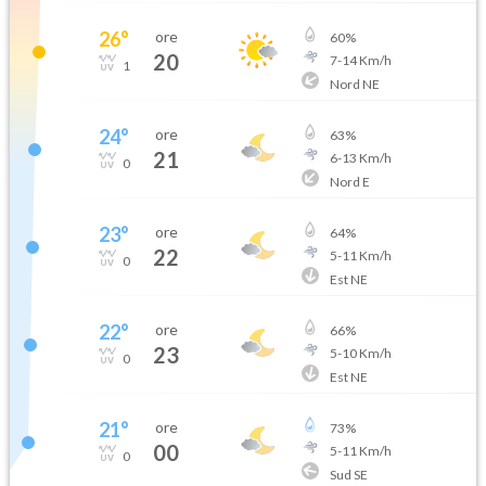
26
°
ore
60
%
20
7
-
14
Km/h
1
Nord NE
24
°
ore
63
%
21
6
-
13
Km/h
0
Nord E
23
°
ore
64
%
22
5
-
11
Km/h
0
Est NE
22
°
ore
66
%
23
5
-
10
Km/h
0
Est NE
21
°
ore
73
%
00
5
-
11
Km/h
0
Sud SE