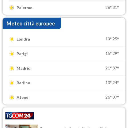
26°
31°
Palermo
Meteo città europee
13°
25°
Londra
15°
29°
Parigi
21°
37°
Madrid
13°
24°
Berlino
26°
37°
Atene