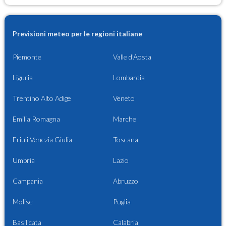
Previsioni meteo per le regioni italiane
Piemonte
Valle d'Aosta
Liguria
Lombardia
Trentino Alto Adige
Veneto
Emilia Romagna
Marche
Friuli Venezia Giulia
Toscana
Umbria
Lazio
Campania
Abruzzo
Molise
Puglia
Basilicata
Calabria