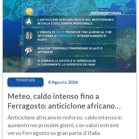
TENDENZA
8 Agosto 2026
Meteo, caldo intenso fino a
Ferragosto: anticiclone africano
ancora protagonista
Anticiclone africano in rinforzo: caldo intenso in
aumento nei prossimi giorni, con valori estremi
verso Ferragosto su gran parte d’Italia