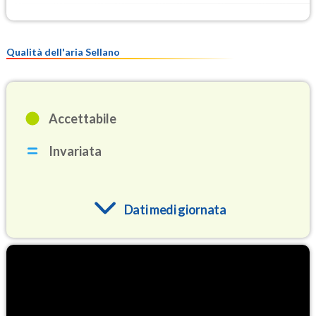
Qualità dell'aria Sellano
Accettabile
Invariata
Dati medi giornata
O3
79.2
(Ozono)
NO2