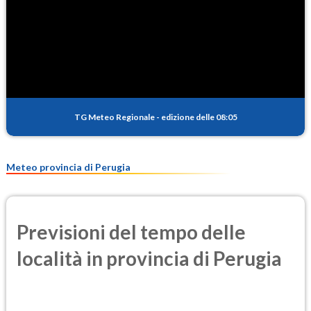
1.5
(Diossido di azoto)
SO2
0.3
(Anidride solforosa)
PM10
14.6
(Materia particolata)
TG Meteo Regionale
-
edizione delle 08:05
PM25
8.7
(Materia particolata)
Meteo provincia di Perugia
Previsioni del tempo delle
località in provincia di Perugia