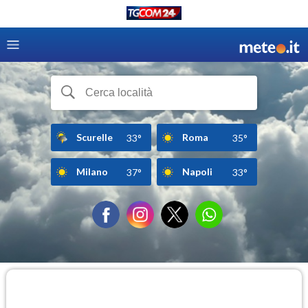
Scurelle
Roma
33°
35°
Milano
Napoli
37°
33°