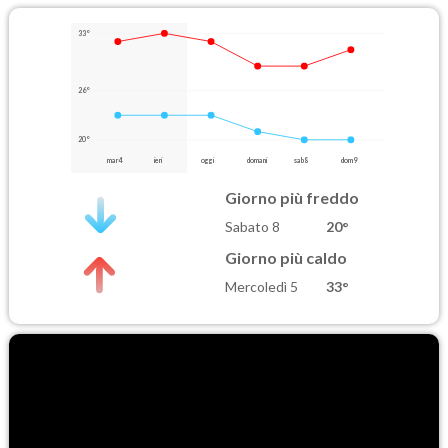
33°
26°
20°
mar 4
ieri
oggi
domani
sab 8
dom 9
Giorno più freddo
Sabato 8
20°
Giorno più caldo
Mercoledì 5
33°