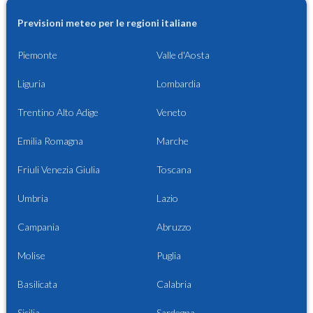
Previsioni meteo per le regioni italiane
Piemonte
Valle d'Aosta
Liguria
Lombardia
Trentino Alto Adige
Veneto
Emilia Romagna
Marche
Friuli Venezia Giulia
Toscana
Umbria
Lazio
Campania
Abruzzo
Molise
Puglia
Basilicata
Calabria
Sicilia
Sardegna