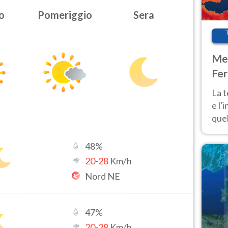
o
Pomeriggio
Sera
Met
Fer
pau
La 
e l'
quel
Fer
tem
48
%
20
-
28
Km/h
Nord NE
47
%
20
-
28
Km/h