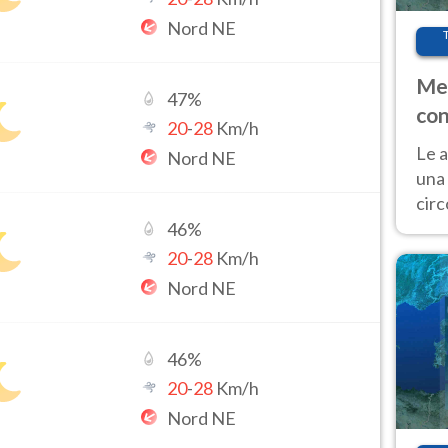
Nord NE
Met
47
%
con
20
-
28
Km/h
Le a
Nord NE
una 
cir
del 
46
%
gior
20
-
28
Km/h
Fer
Nord NE
46
%
20
-
28
Km/h
Nord NE