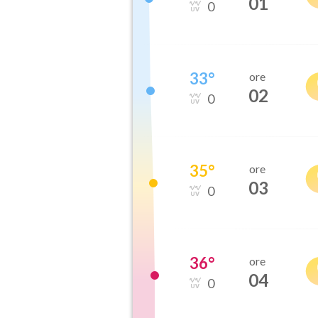
01
0
33
°
ore
02
0
35
°
ore
03
0
36
°
ore
04
0