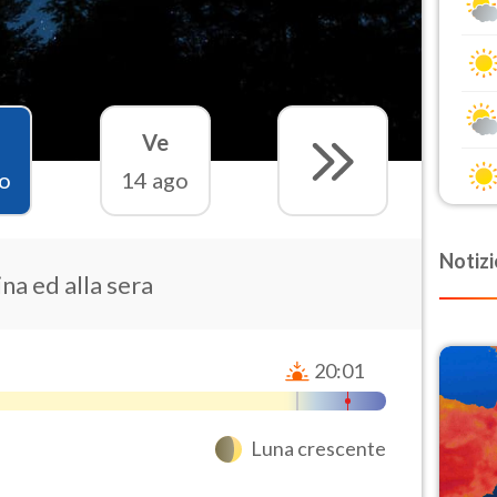
Ve
o
14 ago
Notizi
na ed alla sera
20:01
Luna crescente