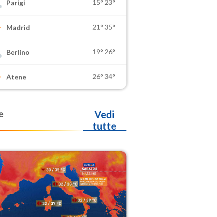
15°
23°
Parigi
21°
35°
Madrid
19°
26°
Berlino
26°
34°
Atene
e
Vedi
tutte