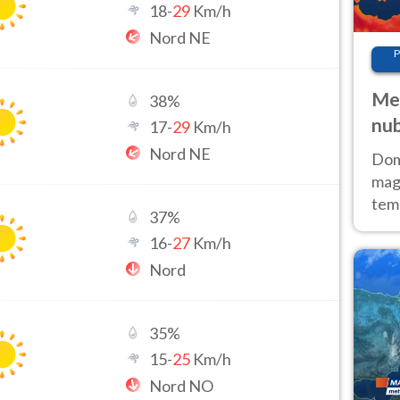
18
-
29
Km/h
Nord NE
P
Met
38
%
nub
17
-
29
Km/h
Sud
Nord NE
Doma
magg
temp
37
%
sem
16
-
27
Km/h
prev
Nord
35
%
15
-
25
Km/h
Nord NO