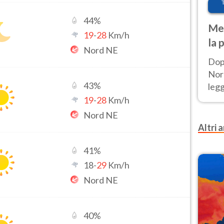
44
%
Met
19
-
28
Km/h
la 
Nord NE
Dop
Nord
43
%
leg
nuov
19
-
28
Km/h
afr
Nord NE
Altri a
41
%
18
-
29
Km/h
Nord NE
40
%