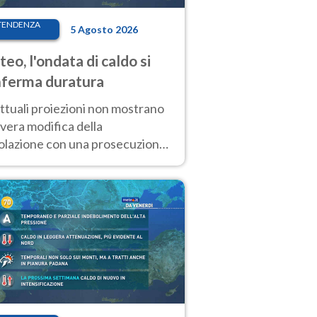
TENDENZA
5 Agosto 2026
eo, l'ondata di caldo si
ferma duratura
ttuali proiezioni non mostrano
vera modifica della
colazione con una prosecuzione
caldo fuori scala per molti
ni, compresa la settimana di
ragosto