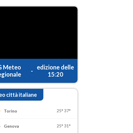
G Meteo
edizione delle
-
gionale
15:20
o città italiane
25°
37°
Torino
25°
31°
Genova