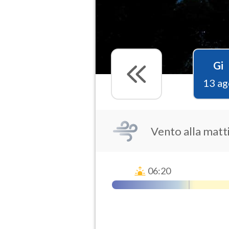
Gi
13 ag
Vento alla matti
06:20