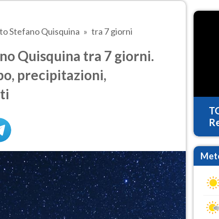
to Stefano Quisquina
tra 7 giorni
o Quisquina tra 7 giorni.
o, precipitazioni,
ti
T
Re
Mete