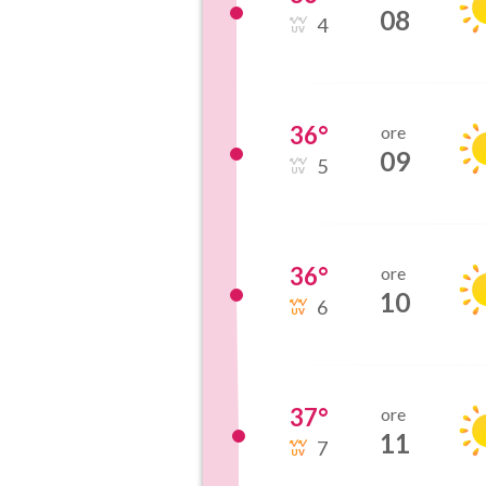
08
4
36
°
ore
09
5
36
°
ore
10
6
37
°
ore
11
7