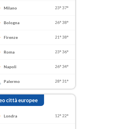
23°
37°
Milano
26°
38°
Bologna
21°
38°
Firenze
23°
36°
Roma
26°
34°
Napoli
28°
31°
Palermo
o città europee
12°
22°
Londra