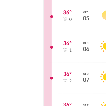
36
°
ore
05
0
36
°
ore
06
1
36
°
ore
07
2
36
°
ore