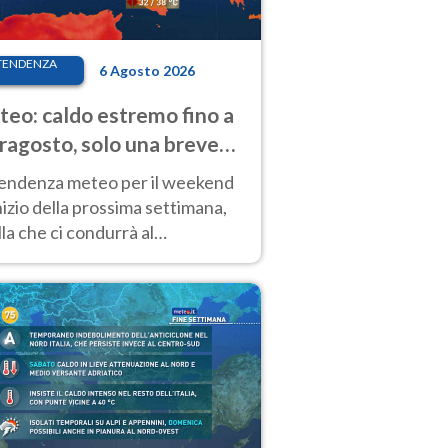
TENDENZA
6 Agosto 2026
eo: caldo estremo fino a
ragosto, solo una breve
sa. Ecco dove
tendenza meteo per il weekend
inizio della prossima settimana,
la che ci condurrà al
ragosto, vede ancora
perature molto elevate