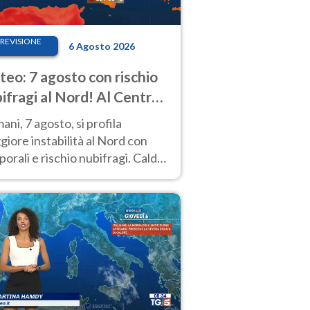
REVISIONE
6 Agosto 2026
eo: 7 agosto con rischio
ifragi al Nord! Al Centro-
 caldo estremo
ni, 7 agosto, si profila
iore instabilità al Nord con
orali e rischio nubifragi. Caldo
pre estremo al Centro-Sud. Le
isioni.