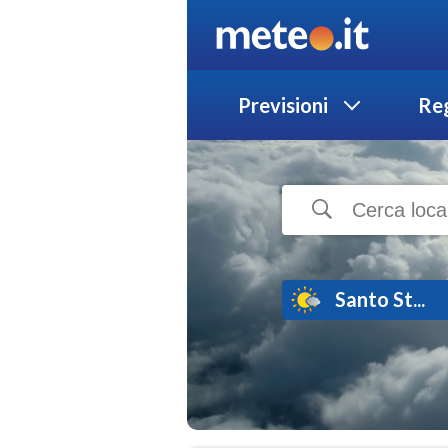
Previsioni
Reg
Santo St...