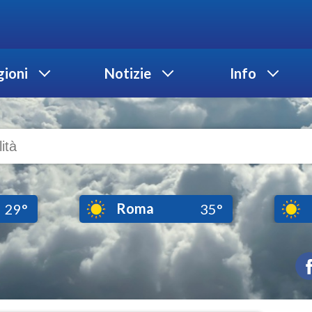
ioni
Notizie
Info
Roma
29°
35°