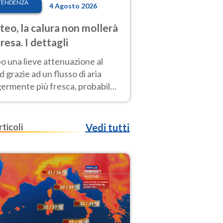
TENDENZA
4 Agosto 2026
eo, la calura non mollerà
presa. I dettagli
o una lieve attenuazione al
 grazie ad un flusso di aria
germente più fresca, probabile
o rinforzo dell’anticiclone
icano entro Ferragosto
rticoli
Vedi tutti