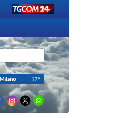
Milano
37°