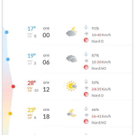
17
°
ore
91
%
00
10
-
42
Km/h
0
Nord O
19
°
ore
87
%
06
13
-
30
Km/h
3
Nord NO
28
°
ore
53
%
12
24
-
35
Km/h
10
Nord O
23
°
ore
66
%
18
26
-
41
Km/h
6
Nord NO