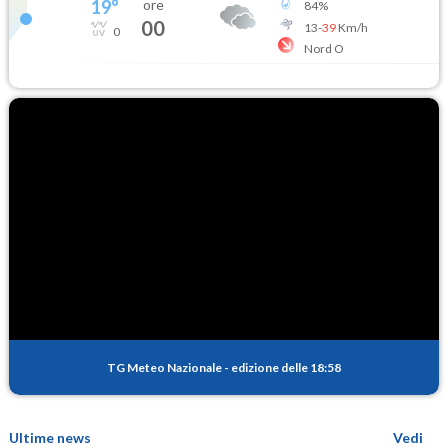
19
°
ore
84
%
00
13
-
39
Km/h
0
Nord O
TG Meteo Nazionale
-
edizione delle 18:58
Ultime news
Vedi