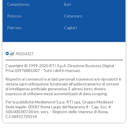
Campobasso
Bari
Potenza
Catanzaro
Palermo
Cagliari
Copyright © 1999-2020 RTI S.p.A. Direzione Business Digital -
P.Iva 03976881007 - Tutti i diritti riservati.
Rispetto ai contenuti e ai dati personali trasmessi e/o riprodotti è
vietata ogni utilizzazione funzionale all'addestramento di sistemi
di intelligenza artificiale generativa. È altresì fatto divieto
espresso di utilizzare mezzi automatizzati di data scraping.
Per la pubblicità
Mediamond S.p.a.
RTI spa, Gruppo Mediaset -
Sede legale: 00187 Roma Largo del Nazareno 8 - Cap. Soc. €
500.000.007,00 int. vers. - Registro delle Imprese di Roma,
C.F.06921720154