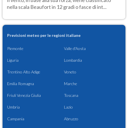
Il vento, in base alla sua forza, viene classificato
nella scala Beaufort in 12 gradi o fasce di int...
Previsioni meteo per le regioni italiane
Piemonte
Valle d'Aosta
Liguria
Lombardia
Trentino Alto Adige
Veneto
Emilia Romagna
Marche
Friuli Venezia Giulia
Toscana
Umbria
Lazio
Campania
Abruzzo