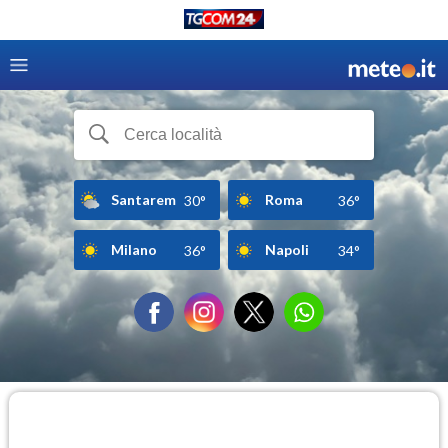
Santarem
Roma
30°
36°
Milano
Napoli
36°
34°