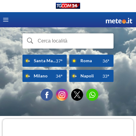
Santa Ma...
Roma
37°
36°
Milano
Napoli
34°
33°