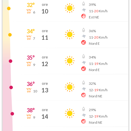
32
°
ore
39
%
10
11
-
20
Km/h
6
Est NE
34
°
ore
36
%
11
11
-
20
Km/h
7
Nord E
35
°
ore
34
%
12
11
-
19
Km/h
9
Nord E
36
°
ore
32
%
13
12
-
19
Km/h
10
Nord NE
38
°
ore
29
%
14
12
-
19
Km/h
9
Nord NE