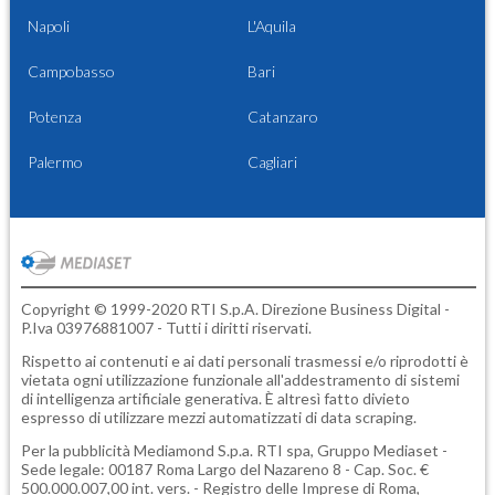
Napoli
L'Aquila
Campobasso
Bari
Potenza
Catanzaro
Palermo
Cagliari
Copyright © 1999-2020 RTI S.p.A. Direzione Business Digital -
P.Iva 03976881007 - Tutti i diritti riservati.
Rispetto ai contenuti e ai dati personali trasmessi e/o riprodotti è
vietata ogni utilizzazione funzionale all'addestramento di sistemi
di intelligenza artificiale generativa. È altresì fatto divieto
espresso di utilizzare mezzi automatizzati di data scraping.
Per la pubblicità
Mediamond S.p.a.
RTI spa, Gruppo Mediaset -
Sede legale: 00187 Roma Largo del Nazareno 8 - Cap. Soc. €
500.000.007,00 int. vers. - Registro delle Imprese di Roma,