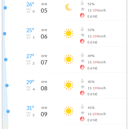
26
°
ore
52
%
05
11
-
19
Km/h
0
Est NE
25
°
ore
53
%
06
11
-
19
Km/h
1
Est NE
27
°
ore
49
%
07
11
-
19
Km/h
2
Est NE
29
°
ore
45
%
08
11
-
19
Km/h
4
Est NE
31
°
ore
41
%
09
11
-
20
Km/h
5
Est NE