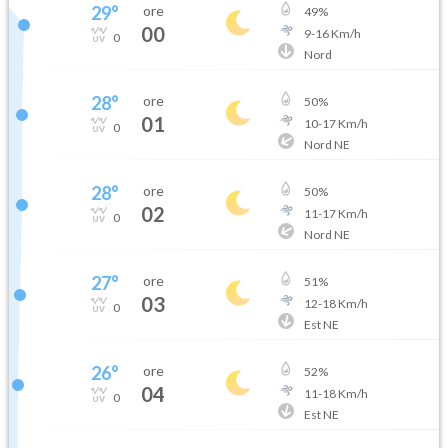
29
°
ore
49
%
00
9
-
16
Km/h
0
Nord
28
°
ore
50
%
01
10
-
17
Km/h
0
Nord NE
28
°
ore
50
%
02
11
-
17
Km/h
0
Nord NE
27
°
ore
51
%
03
12
-
18
Km/h
0
Est NE
26
°
ore
52
%
04
11
-
18
Km/h
0
Est NE