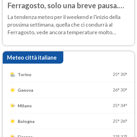
Ferragosto, solo una breve pausa.
Ecco dove
La tendenza meteo per il weekend e l'inizio della
prossima settimana, quella che ci condurrà al
Ferragosto, vede ancora temperature molto
elevate
Meteo città italiane
25°
30°
Torino
26°
30°
Genova
25°
34°
Milano
25°
36°
Bologna
22°
37°
Firenze