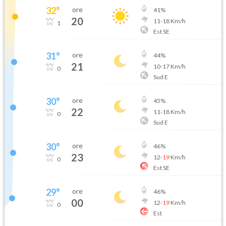
32
°
ore
41
%
20
11
-
18
Km/h
1
Est SE
31
°
ore
44
%
21
10
-
17
Km/h
0
Sud E
30
°
ore
45
%
22
11
-
18
Km/h
0
Sud E
30
°
ore
46
%
23
12
-
19
Km/h
0
Est SE
29
°
ore
46
%
00
12
-
19
Km/h
0
Est