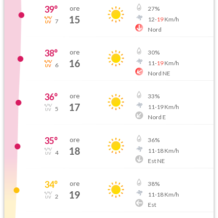
39
°
ore
27
%
15
12
-
19
Km/h
7
Nord
38
°
ore
30
%
16
11
-
19
Km/h
6
Nord NE
36
°
ore
33
%
17
11
-
19
Km/h
5
Nord E
35
°
ore
36
%
18
11
-
18
Km/h
4
Est NE
34
°
ore
38
%
19
11
-
18
Km/h
2
Est