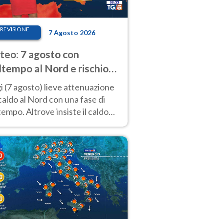
REVISIONE
7 Agosto 2026
eo: 7 agosto con
tempo al Nord e rischio
ifragi. Altrove caldo
 (7 agosto) lieve attenuazione
tremo
caldo al Nord con una fase di
empo. Altrove insiste il caldo
emo con picchi di 40°C. Le
isioni