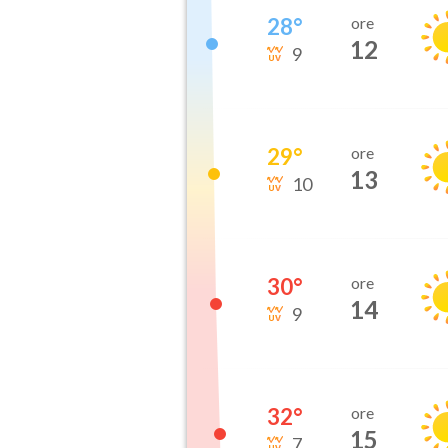
28
°
ore
12
9
29
°
ore
13
10
30
°
ore
14
9
32
°
ore
15
7