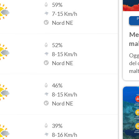
59
%
7
-
15
Km/h
P
Nord NE
Met
mal
52
%
nub
8
-
15
Km/h
Oggi
es
Nord NE
del 
malt
estr
46
%
prev
8
-
15
Km/h
Nord NE
39
%
8
-
16
Km/h