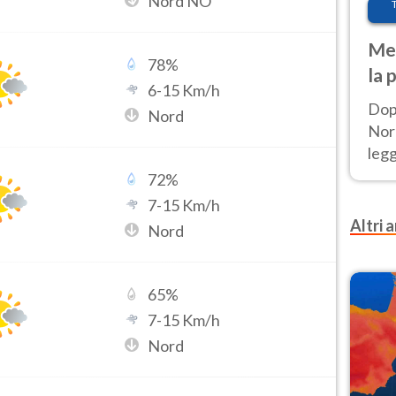
Nord NO
Met
78
%
la 
6
-
15
Km/h
Dop
Nord
Nord
leg
nuov
72
%
afr
7
-
15
Km/h
Altri a
Nord
65
%
7
-
15
Km/h
Nord