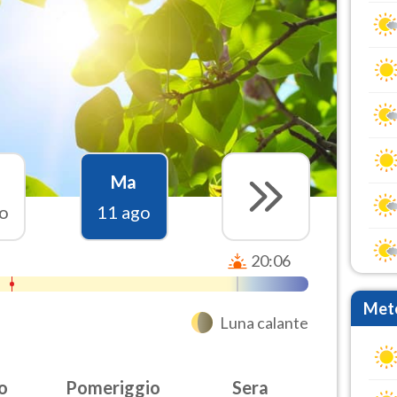
Ma
o
11 ago
20:06
Mete
Luna calante
o
Pomeriggio
Sera