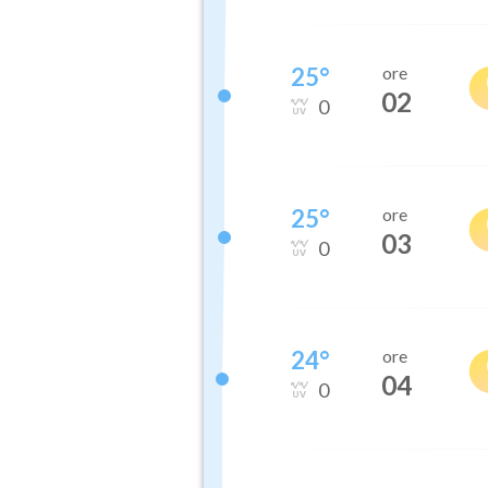
25
°
ore
02
0
25
°
ore
03
0
24
°
ore
04
0