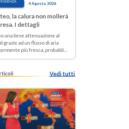
TENDENZA
4 Agosto 2026
eo, la calura non mollerà
presa. I dettagli
o una lieve attenuazione al
 grazie ad un flusso di aria
germente più fresca, probabile
o rinforzo dell’anticiclone
icano entro Ferragosto
rticoli
Vedi tutti