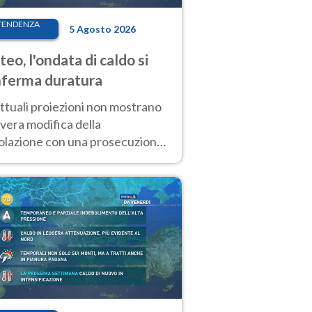
TENDENZA
5 Agosto 2026
eo, l'ondata di caldo si
ferma duratura
ttuali proiezioni non mostrano
vera modifica della
colazione con una prosecuzione
caldo fuori scala per molti
ni, compresa la settimana di
ragosto