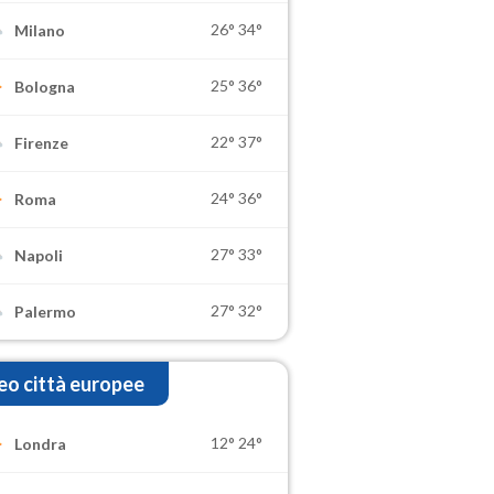
26°
34°
Milano
25°
36°
Bologna
22°
37°
Firenze
24°
36°
Roma
27°
33°
Napoli
27°
32°
Palermo
o città europee
12°
24°
Londra