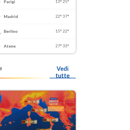
13°
25°
Parigi
22°
37°
Madrid
15°
22°
Berlino
27°
33°
Atene
e
Vedi
tutte