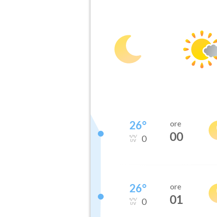
26
°
ore
00
0
26
°
ore
01
0