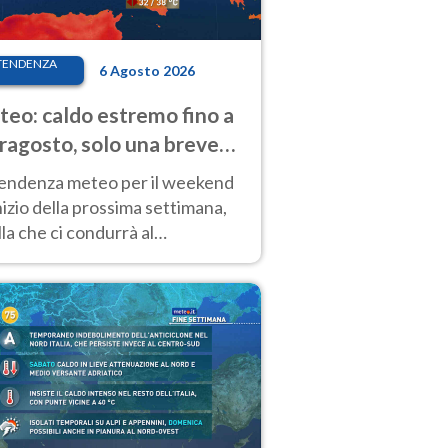
TENDENZA
6 Agosto 2026
eo: caldo estremo fino a
ragosto, solo una breve
sa. Ecco dove
tendenza meteo per il weekend
inizio della prossima settimana,
la che ci condurrà al
ragosto, vede ancora
perature molto elevate