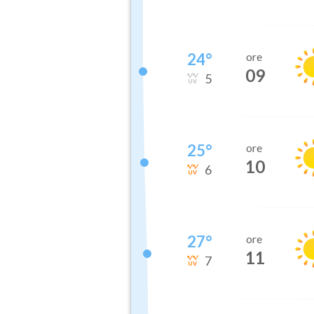
24
°
ore
09
5
25
°
ore
10
6
27
°
ore
11
7