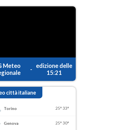
G Meteo
edizione delle
-
gionale
15:21
o città italiane
25°
33°
Torino
25°
30°
Genova