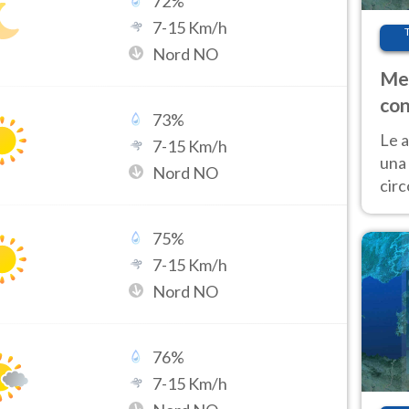
72
%
7
-
15
Km/h
Nord NO
Met
con
73
%
Le a
7
-
15
Km/h
una 
Nord NO
cir
del 
gior
75
%
Fer
7
-
15
Km/h
Nord NO
76
%
7
-
15
Km/h