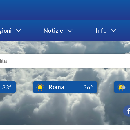
ioni
Notizie
Info
Roma
33°
36°