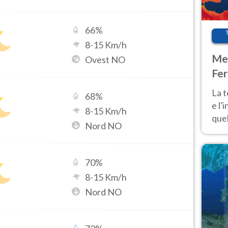
66
%
8
-
15
Km/h
Met
Ovest NO
Fer
pau
La 
68
%
e l'
8
-
15
Km/h
quel
Nord NO
Fer
tem
70
%
8
-
15
Km/h
Nord NO