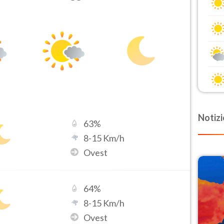
Notizi
63
%
8
-
15
Km/h
Ovest
64
%
8
-
15
Km/h
Ovest