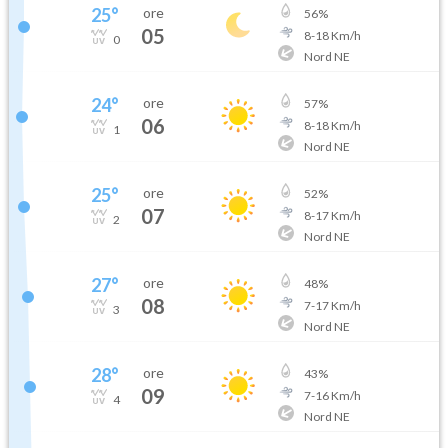
25
°
ore
56
%
05
8
-
18
Km/h
0
Nord NE
24
°
ore
57
%
06
8
-
18
Km/h
1
Nord NE
25
°
ore
52
%
07
8
-
17
Km/h
2
Nord NE
27
°
ore
48
%
08
7
-
17
Km/h
3
Nord NE
28
°
ore
43
%
09
7
-
16
Km/h
4
Nord NE