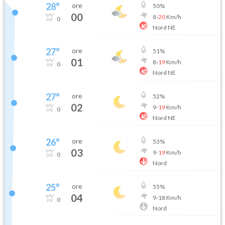
28
°
ore
50
%
00
8
-
20
Km/h
0
Nord NE
27
°
ore
51
%
01
8
-
19
Km/h
0
Nord NE
27
°
ore
52
%
02
9
-
19
Km/h
0
Nord NE
26
°
ore
53
%
03
9
-
19
Km/h
0
Nord
25
°
ore
55
%
04
9
-
18
Km/h
0
Nord