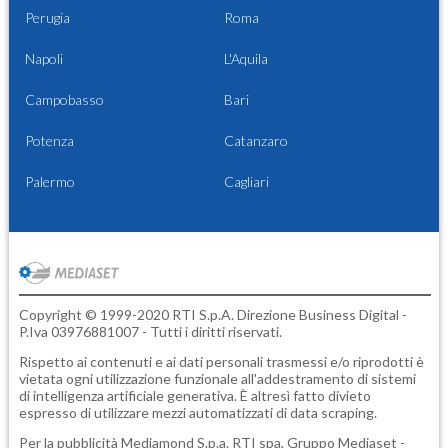
Perugia
Roma
Napoli
L'Aquila
Campobasso
Bari
Potenza
Catanzaro
Palermo
Cagliari
Copyright © 1999-2020 RTI S.p.A. Direzione Business Digital -
P.Iva 03976881007 - Tutti i diritti riservati.
Rispetto ai contenuti e ai dati personali trasmessi e/o riprodotti è
vietata ogni utilizzazione funzionale all'addestramento di sistemi
di intelligenza artificiale generativa. È altresì fatto divieto
espresso di utilizzare mezzi automatizzati di data scraping.
Per la pubblicità
Mediamond S.p.a.
RTI spa, Gruppo Mediaset -