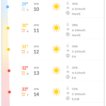
29
°
ore
41
%
10
6
-
15
Km/h
5
Nord E
30
°
ore
38
%
11
6
-
14
Km/h
6
Nord E
31
°
ore
36
%
12
5
-
13
Km/h
7
Est
32
°
ore
33
%
13
4
-
11
Km/h
8
Est
33
°
ore
31
%
14
3
-
10
Km/h
7
Est SE