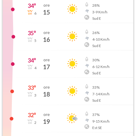
34
°
ore
28
%
15
3
-
9
Km/h
6
Sud E
35
°
ore
26
%
16
4
-
10
Km/h
5
Sud E
34
°
ore
30
%
17
6
-
12
Km/h
4
Sud E
33
°
ore
33
%
18
7
-
14
Km/h
3
Sud E
32
°
ore
37
%
19
9
-
15
Km/h
2
Est SE