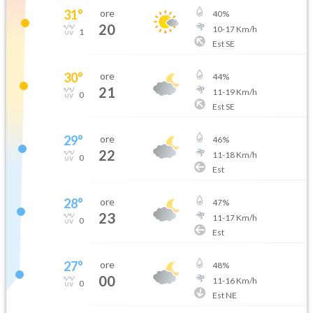
31
°
ore
40
%
20
10
-
17
Km/h
1
Est SE
30
°
ore
44
%
21
11
-
19
Km/h
0
Est SE
29
°
ore
46
%
22
11
-
18
Km/h
0
Est
28
°
ore
47
%
23
11
-
17
Km/h
0
Est
27
°
ore
48
%
00
11
-
16
Km/h
0
Est NE