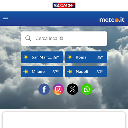
San Mart...
Roma
36°
35°
Milano
Napoli
37°
33°