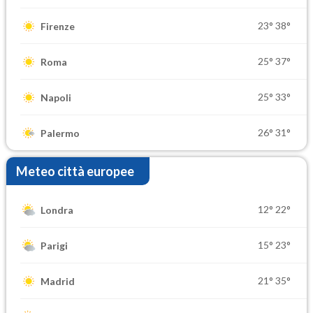
23°
38°
Firenze
25°
37°
Roma
25°
33°
Napoli
26°
31°
Palermo
Meteo città europee
12°
22°
Londra
15°
23°
Parigi
21°
35°
Madrid