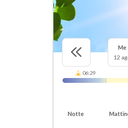
Me
12 ag
06:29
Notte
Mattin