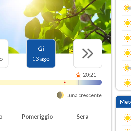
Gi
o
13 ago
20:21
Luna crescente
Mete
o
Pomeriggio
Sera