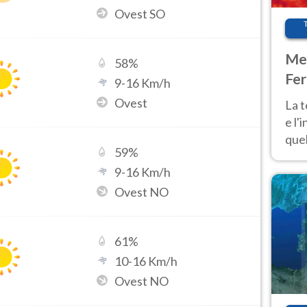
Ovest SO
Met
58
%
Fer
9
-
16
Km/h
pau
Ovest
La 
e l'
quel
59
%
Fer
9
-
16
Km/h
tem
Ovest NO
61
%
10
-
16
Km/h
Ovest NO