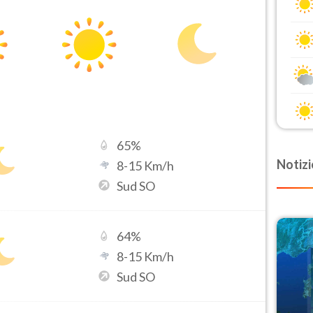
65
%
Notizi
8
-
15
Km/h
Sud SO
64
%
8
-
15
Km/h
Sud SO