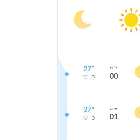
27
°
ore
00
0
27
°
ore
01
0