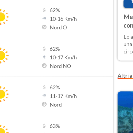
62
%
Met
10
-
16
Km/h
con
Nord O
Le a
una 
62
%
cir
10
-
17
Km/h
del 
Nord NO
gior
Fer
Altri a
62
%
11
-
17
Km/h
Nord
63
%