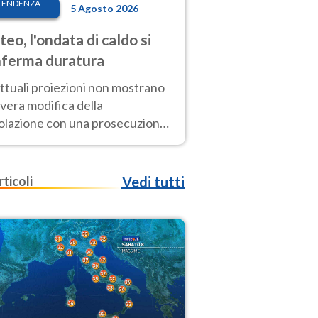
TENDENZA
5 Agosto 2026
eo, l'ondata di caldo si
ferma duratura
ttuali proiezioni non mostrano
vera modifica della
colazione con una prosecuzione
caldo fuori scala per molti
ni, compresa la settimana di
ragosto
rticoli
Vedi tutti