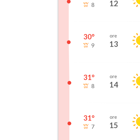
12
8
30
°
ore
13
9
31
°
ore
14
8
31
°
ore
15
7