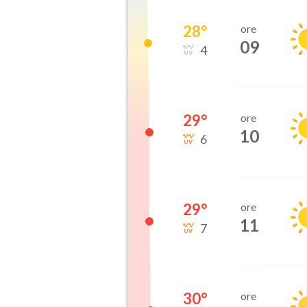
28
°
ore
09
4
29
°
ore
10
6
29
°
ore
11
7
30
°
ore