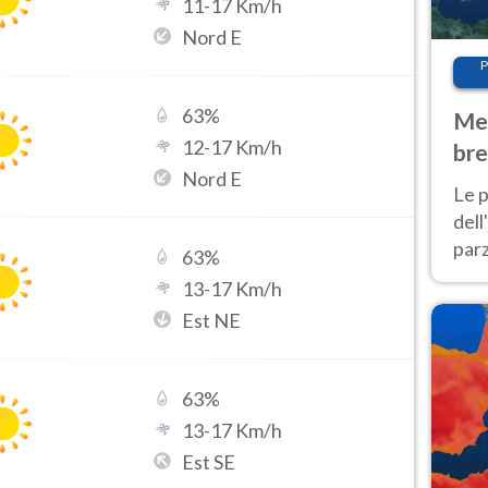
11
-
17
Km/h
Nord E
P
63
%
Met
12
-
17
Km/h
bre
Nord E
Nor
Le p
dell
parz
63
%
al 
13
-
17
Km/h
40 g
Est NE
63
%
13
-
17
Km/h
Est SE