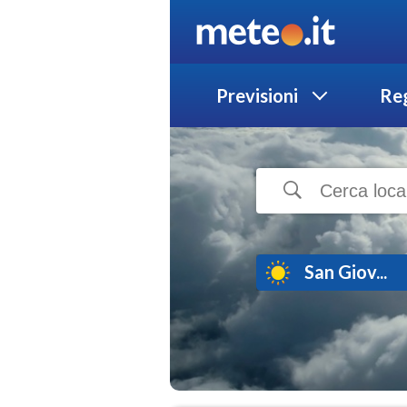
Previsioni
Reg
San Giov...