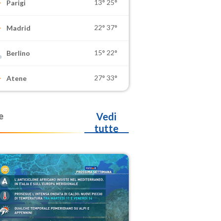
13°
25°
Parigi
22°
37°
Madrid
15°
22°
Berlino
27°
33°
Atene
e
Vedi
tutte