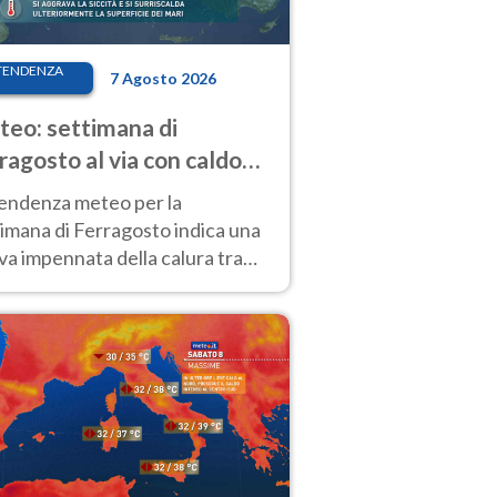
TENDENZA
7 Agosto 2026
eo: settimana di
ragosto al via con caldo
enso e qualche temporale
tendenza meteo per la
imana di Ferragosto indica una
a impennata della calura tra
 14 agosto, con nuovi rialzi
he al Nord.