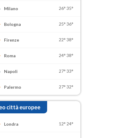
26°
35°
Milano
25°
36°
Bologna
22°
38°
Firenze
24°
38°
Roma
27°
33°
Napoli
27°
32°
Palermo
o città europee
12°
24°
Londra