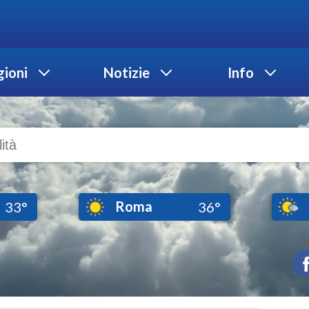
ioni
Notizie
Info
Roma
33°
36°