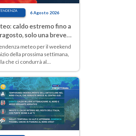
TENDENZA
6 Agosto 2026
eo: caldo estremo fino a
ragosto, solo una breve
sa. Ecco dove
tendenza meteo per il weekend
inizio della prossima settimana,
la che ci condurrà al
ragosto, vede ancora
perature molto elevate