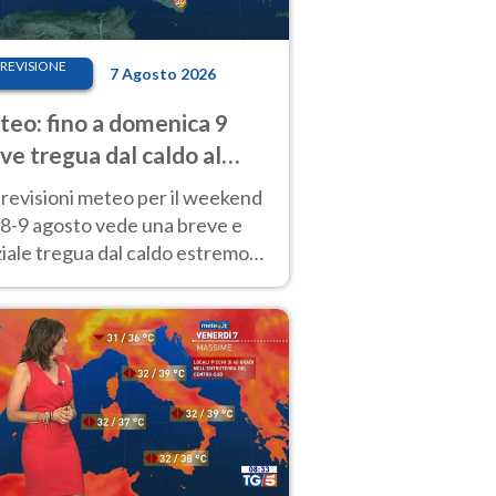
REVISIONE
7 Agosto 2026
eo: fino a domenica 9
ve tregua dal caldo al
d! Altrove calura e afa
revisioni meteo per il weekend
'8-9 agosto vede una breve e
iale tregua dal caldo estremo
Nord mentre altrove persistono
radi.