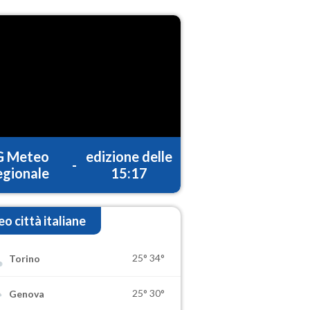
G Meteo
edizione delle
-
gionale
15:17
o città italiane
25°
34°
Torino
25°
30°
Genova