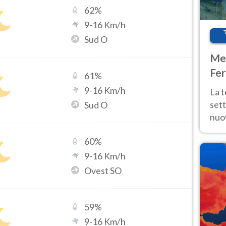
62
%
9
-
16
Km/h
Sud O
Met
Fer
61
%
int
9
-
16
Km/h
La 
sett
Sud O
nuov
11 e
60
%
anc
9
-
16
Km/h
Ovest SO
59
%
9
-
16
Km/h