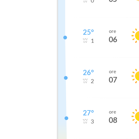
0
25
°
ore
06
1
26
°
ore
07
2
27
°
ore
08
3