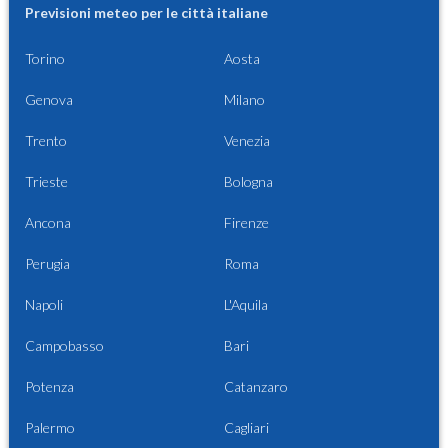
Previsioni meteo per le città italiane
Torino
Aosta
Genova
Milano
Trento
Venezia
Trieste
Bologna
Ancona
Firenze
Perugia
Roma
Napoli
L'Aquila
Campobasso
Bari
Potenza
Catanzaro
Palermo
Cagliari