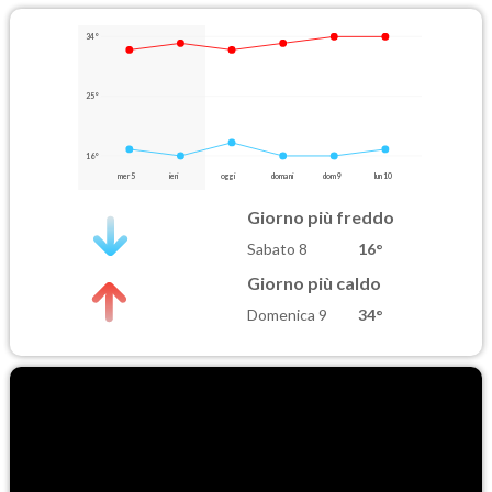
34°
25°
16°
mer 5
ieri
oggi
domani
dom 9
lun 10
Giorno più freddo
Sabato 8
16°
Giorno più caldo
Domenica 9
34°