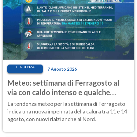
TENDENZA
7 Agosto 2026
Meteo: settimana di Ferragosto al
via con caldo intenso e qualche
temporale
La tendenza meteo per la settimana di Ferragosto
indica una nuova impennata della calura tra 11 e 14
agosto, con nuovi rialzi anche al Nord.