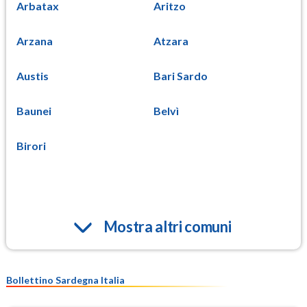
Arbatax
Aritzo
Arzana
Atzara
Austis
Bari Sardo
Baunei
Belvì
Birori
Mostra altri comuni
Bollettino Sardegna Italia