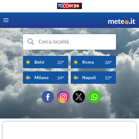
Belvì
Roma
32°
36°
Milano
Napoli
34°
33°