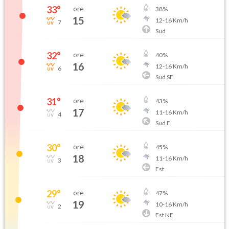
33
°
ore
38
%
15
12
-
16
Km/h
7
Sud
32
°
ore
40
%
16
12
-
16
Km/h
6
Sud SE
31
°
ore
43
%
17
11
-
16
Km/h
4
Sud E
30
°
ore
45
%
18
11
-
16
Km/h
3
Est
29
°
ore
47
%
19
10
-
16
Km/h
2
Est NE