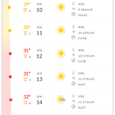
29
°
ore
41
%
10
9
-
18
Km/h
6
Nord E
30
°
ore
40
%
11
10
-
18
Km/h
7
Est NE
31
°
ore
40
%
12
10
-
17
Km/h
8
Est SE
31
°
ore
39
%
13
11
-
17
Km/h
9
Sud E
32
°
ore
39
%
14
11
-
17
Km/h
8
Sud E