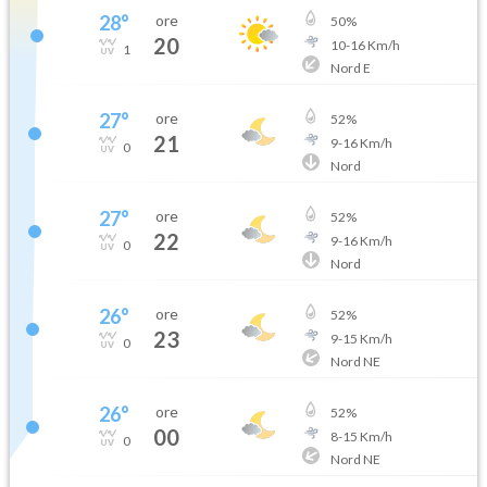
28
°
ore
50
%
20
10
-
16
Km/h
1
Nord E
27
°
ore
52
%
21
9
-
16
Km/h
0
Nord
27
°
ore
52
%
22
9
-
16
Km/h
0
Nord
26
°
ore
52
%
23
9
-
15
Km/h
0
Nord NE
26
°
ore
52
%
00
8
-
15
Km/h
0
Nord NE