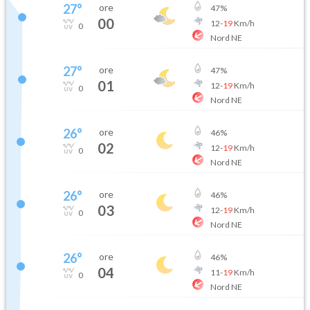
27
°
ore
47
%
00
12
-
19
Km/h
0
Nord NE
27
°
ore
47
%
01
12
-
19
Km/h
0
Nord NE
26
°
ore
46
%
02
12
-
19
Km/h
0
Nord NE
26
°
ore
46
%
03
12
-
19
Km/h
0
Nord NE
26
°
ore
46
%
04
11
-
19
Km/h
0
Nord NE