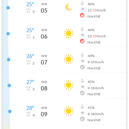
25
°
ore
46
%
05
11
-
19
Km/h
0
Nord NE
25
°
ore
46
%
06
10
-
19
Km/h
1
Nord NE
26
°
ore
44
%
07
9
-
19
Km/h
2
Nord NE
27
°
ore
43
%
08
9
-
18
Km/h
3
Nord NE
28
°
ore
41
%
09
8
-
18
Km/h
4
Nord NE