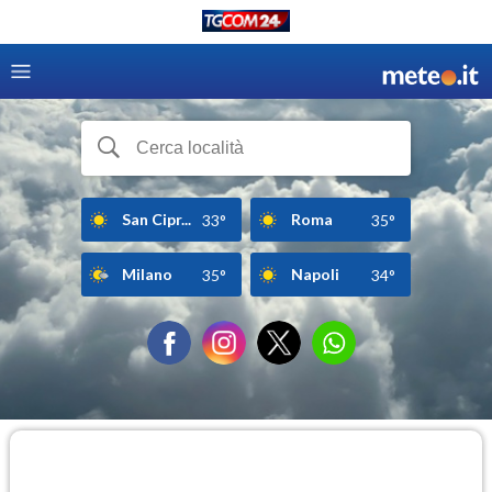
San Cipr...
Roma
33°
35°
Milano
Napoli
35°
34°