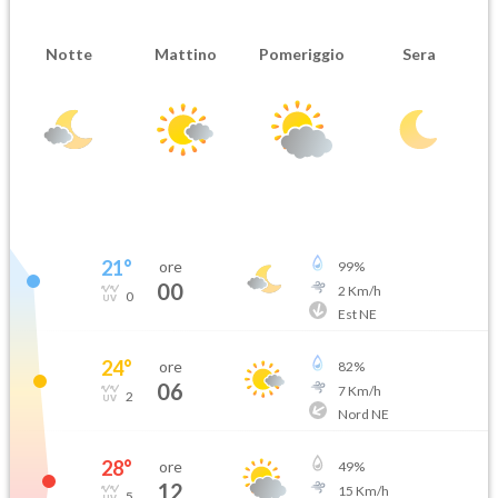
Notte
Mattino
Pomeriggio
Sera
21
°
ore
99
%
00
2
Km/h
0
Est NE
24
°
ore
82
%
06
7
Km/h
2
Nord NE
28
°
ore
49
%
12
15
Km/h
5