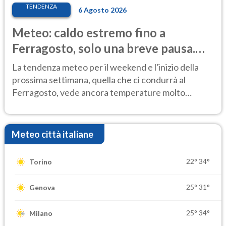
TENDENZA
6 Agosto 2026
Meteo: caldo estremo fino a
Ferragosto, solo una breve pausa.
Ecco dove
La tendenza meteo per il weekend e l'inizio della
prossima settimana, quella che ci condurrà al
Ferragosto, vede ancora temperature molto
elevate
Meteo città italiane
22°
34°
Torino
25°
31°
Genova
25°
34°
Milano