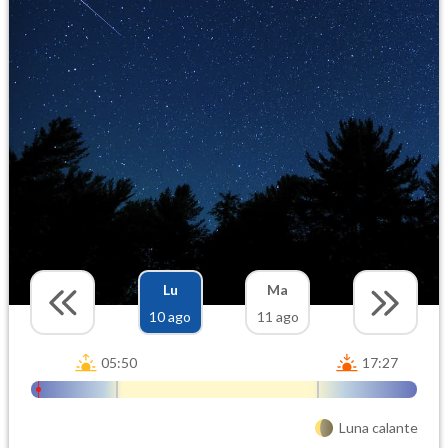
Lu
Ma
10 ago
11 ago
05:50
17:27
Luna calante