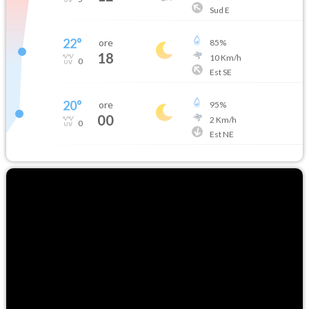
Sud E
22
°
ore
85
%
18
10
Km/h
0
Est SE
20
°
ore
95
%
00
2
Km/h
0
Est NE