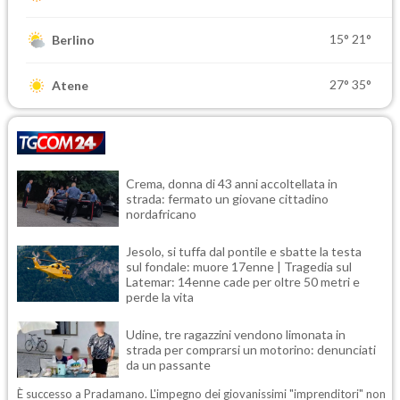
15°
21°
Berlino
27°
35°
Atene
Crema, donna di 43 anni accoltellata in
strada: fermato un giovane cittadino
nordafricano
Jesolo, si tuffa dal pontile e sbatte la testa
sul fondale: muore 17enne | Tragedia sul
Latemar: 14enne cade per oltre 50 metri e
perde la vita
Udine, tre ragazzini vendono limonata in
strada per comprarsi un motorino: denunciati
da un passante
È successo a Pradamano. L'impegno dei giovanissimi "imprenditori" non