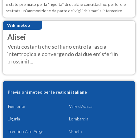
è stato premiato per la "rigidità" di qualche concittadino: per loro è
scattata un'ammonizione da parte dei vigili chiamati a intervenire
Wikimeteo
Alisei
Venti costanti che soffiano entro la fascia
intertropicale convergendo dai due emisferi in
prossimit...
Previsioni meteo per le regioni italiane
Piemonte
Valle d'Aosta
Liguria
Lombardia
Trentino Alto Adige
Veneto