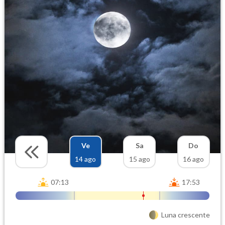
Ve
Sa
Do
14 ago
15 ago
16 ago
07:13
17:53
Luna crescente