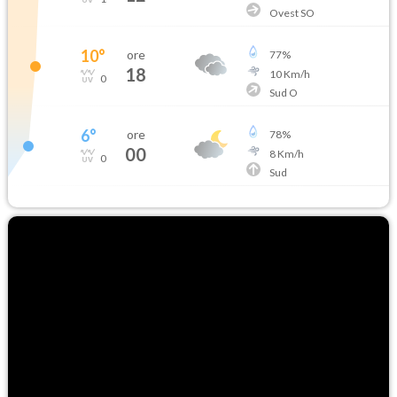
Ovest SO
10
°
ore
77
%
18
10
Km/h
0
Sud O
6
°
ore
78
%
00
8
Km/h
0
Sud