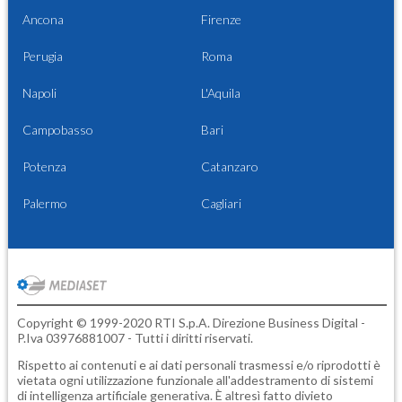
Ancona
Firenze
Perugia
Roma
Napoli
L'Aquila
Campobasso
Bari
Potenza
Catanzaro
Palermo
Cagliari
Copyright © 1999-2020 RTI S.p.A. Direzione Business Digital -
P.Iva 03976881007 - Tutti i diritti riservati.
Rispetto ai contenuti e ai dati personali trasmessi e/o riprodotti è
vietata ogni utilizzazione funzionale all'addestramento di sistemi
di intelligenza artificiale generativa. È altresì fatto divieto