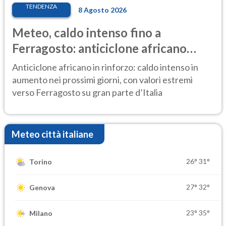
TENDENZA
8 Agosto 2026
Meteo, caldo intenso fino a
Ferragosto: anticiclone africano
ancora protagonista
Anticiclone africano in rinforzo: caldo intenso in
aumento nei prossimi giorni, con valori estremi
verso Ferragosto su gran parte d’Italia
Meteo città italiane
26°
31°
Torino
27°
32°
Genova
23°
35°
Milano