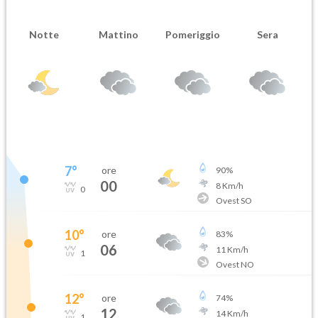
Notte
Mattino
Pomeriggio
Sera
7
°
ore
90
%
00
8
Km/h
0
Ovest SO
10
°
ore
83
%
06
11
Km/h
1
Ovest NO
12
°
ore
74
%
12
14
Km/h
1