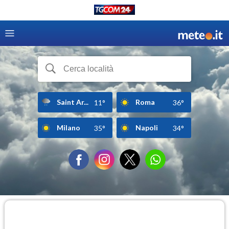
Saint Ar...
Roma
11°
36°
Milano
Napoli
35°
34°