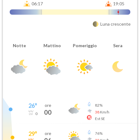
06:17
19:05
Luna crescente
Notte
Mattino
Pomeriggio
Sera
26
°
ore
82
%
00
38
Km/h
0
Est SE
29
°
ore
76
%