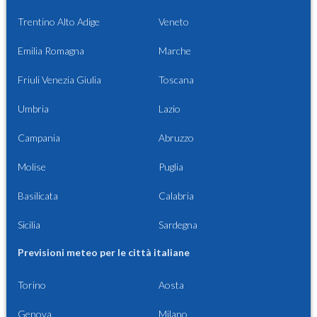
Trentino Alto Adige
Veneto
Emilia Romagna
Marche
Friuli Venezia Giulia
Toscana
Umbria
Lazio
Campania
Abruzzo
Molise
Puglia
Basilicata
Calabria
Sicilia
Sardegna
Previsioni meteo per le città italiane
Torino
Aosta
Genova
Milano