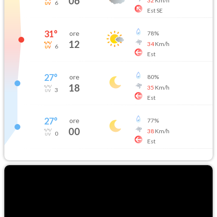
06
32
Km/h
6
Est SE
31
°
ore
78
%
12
34
Km/h
6
Est
27
°
ore
80
%
18
35
Km/h
3
Est
27
°
ore
77
%
00
38
Km/h
0
Est