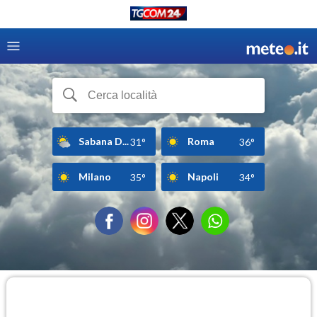
Sabana D...
Roma
31°
36°
Milano
Napoli
35°
34°