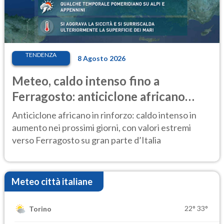
TENDENZA
8 Agosto 2026
Meteo, caldo intenso fino a
Ferragosto: anticiclone africano
ancora protagonista
Anticiclone africano in rinforzo: caldo intenso in
aumento nei prossimi giorni, con valori estremi
verso Ferragosto su gran parte d’Italia
Meteo città italiane
22°
33°
Torino