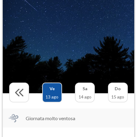
Ve
Sa
Do
13 ago
14 ago
15 ago
Giornata molto ventosa