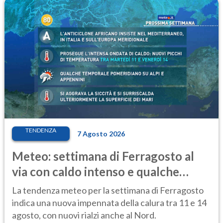
TENDENZA
7 Agosto 2026
Meteo: settimana di Ferragosto al
via con caldo intenso e qualche
temporale
La tendenza meteo per la settimana di Ferragosto
indica una nuova impennata della calura tra 11 e 14
agosto, con nuovi rialzi anche al Nord.