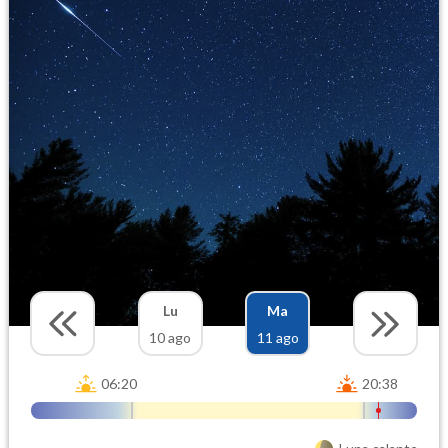
Lu
Ma
10 ago
11 ago
06:20
20:38