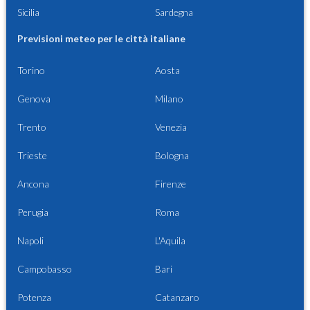
Sicilia
Sardegna
Previsioni meteo per le città italiane
Torino
Aosta
Genova
Milano
Trento
Venezia
Trieste
Bologna
Ancona
Firenze
Perugia
Roma
Napoli
L'Aquila
Campobasso
Bari
Potenza
Catanzaro