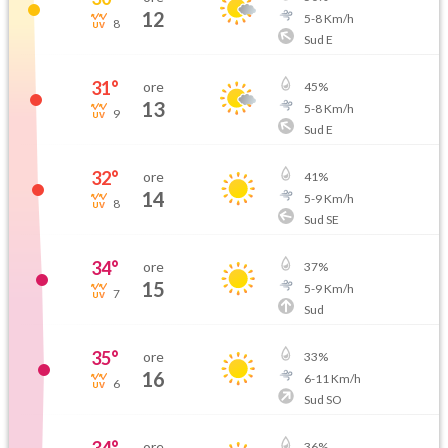
12
5
-
8
Km/h
8
Sud E
31
°
ore
45
%
13
5
-
8
Km/h
9
Sud E
32
°
ore
41
%
14
5
-
9
Km/h
8
Sud SE
34
°
ore
37
%
15
5
-
9
Km/h
7
Sud
35
°
ore
33
%
16
6
-
11
Km/h
6
Sud SO
ore
36
%