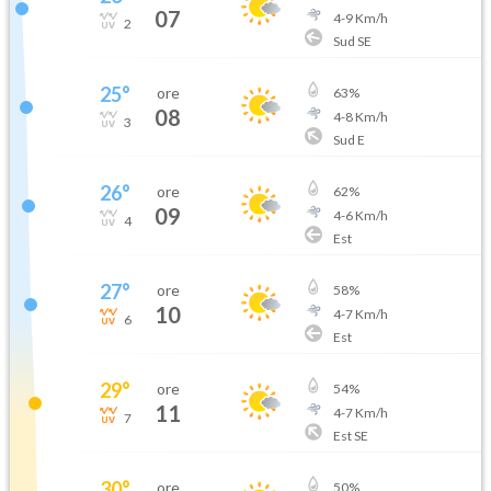
07
4
-
9
Km/h
2
Sud SE
25
°
ore
63
%
08
4
-
8
Km/h
3
Sud E
26
°
ore
62
%
09
4
-
6
Km/h
4
Est
27
°
ore
58
%
10
4
-
7
Km/h
6
Est
29
°
ore
54
%
11
4
-
7
Km/h
7
Est SE
30
°
ore
50
%