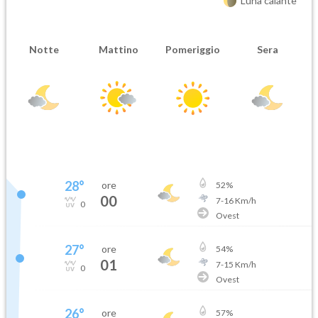
Luna calante
Notte
Mattino
Pomeriggio
Sera
28
°
ore
52
%
00
7
-
16
Km/h
0
Ovest
27
°
ore
54
%
01
7
-
15
Km/h
0
Ovest
26
°
ore
57
%