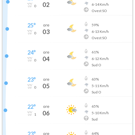
02
6
-
14
Km/h
0
Ovest SO
25
°
ore
59
%
03
6
-
13
Km/h
0
Ovest SO
24
°
ore
61
%
04
6
-
12
Km/h
0
Sud O
23
°
ore
63
%
05
5
-
11
Km/h
0
Sud O
22
°
ore
65
%
06
5
-
10
Km/h
1
Sud
23
°
ore
64
%