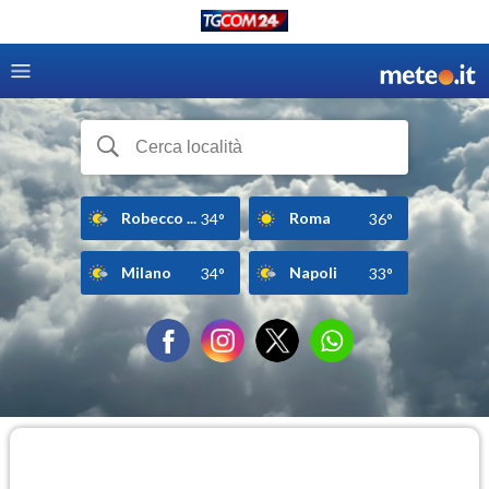
Robecco ...
Roma
34°
36°
Milano
Napoli
34°
33°