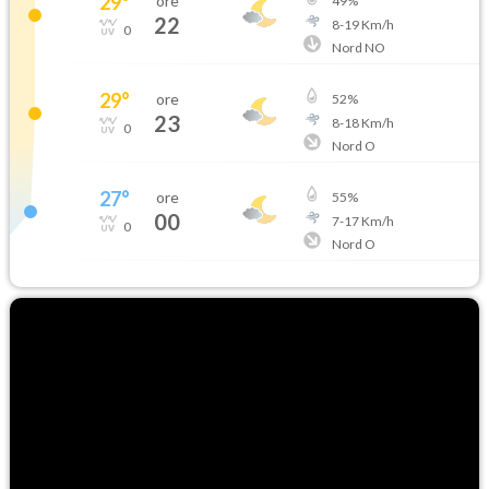
29
°
ore
49
%
22
8
-
19
Km/h
0
Nord NO
29
°
ore
52
%
23
8
-
18
Km/h
0
Nord O
27
°
ore
55
%
00
7
-
17
Km/h
0
Nord O