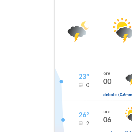
ore
23
°
00
0
debole
(
0.6m
ore
26
°
06
2