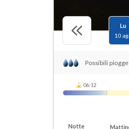
Lu
10 ag
Possibili piogge
06:12
Notte
Mattin