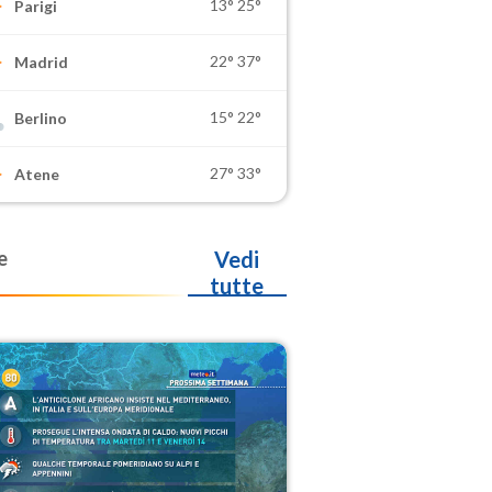
13°
25°
Parigi
22°
37°
Madrid
15°
22°
Berlino
27°
33°
Atene
e
Vedi
tutte