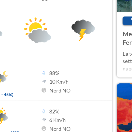
Met
Fer
int
La 
sett
nuov
88
%
11 e
10
Km/h
anc
Nord NO
m
-
45
%)
82
%
6
Km/h
Nord NO