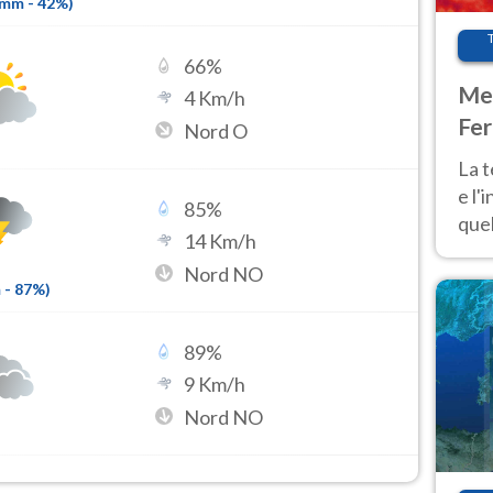
3mm
-
42
%)
66
%
Met
4
Km/h
Fer
Nord O
pau
La 
e l'
85
%
quel
14
Km/h
Fer
Nord NO
tem
m
-
87
%)
89
%
9
Km/h
Nord NO