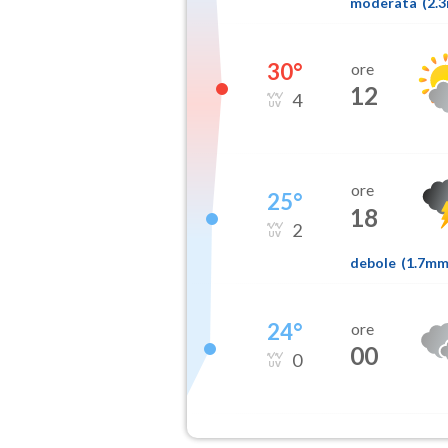
moderata
(
2.
30
°
ore
12
4
ore
25
°
18
2
debole
(
1.7m
24
°
ore
00
0