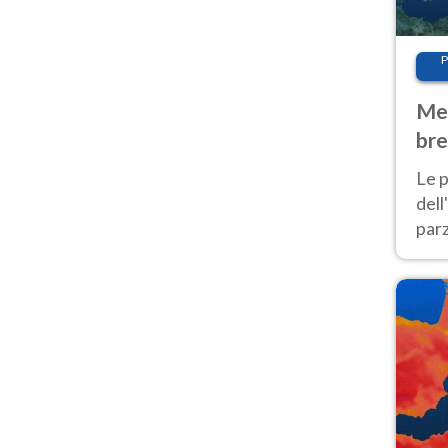
P
Met
bre
Nor
Le p
dell
parz
al 
40 g