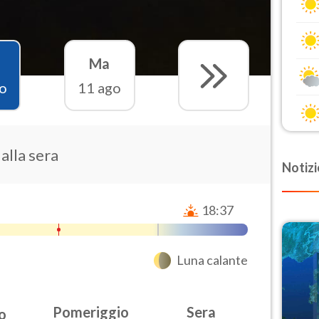
Ma
o
11 ago
 alla sera
Notizi
18:37
Luna calante
Pomeriggio
Sera
o