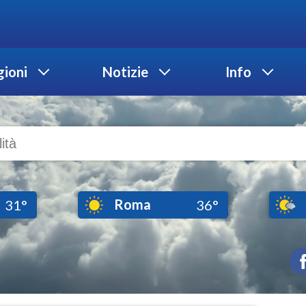
ioni
Notizie
Info
Roma
31°
36°