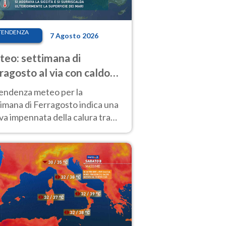
TENDENZA
7 Agosto 2026
eo: settimana di
ragosto al via con caldo
enso e qualche temporale
tendenza meteo per la
imana di Ferragosto indica una
a impennata della calura tra
 14 agosto, con nuovi rialzi
he al Nord.