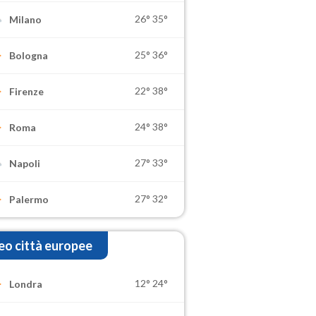
26°
35°
Milano
25°
36°
Bologna
22°
38°
Firenze
24°
38°
Roma
27°
33°
Napoli
27°
32°
Palermo
o città europee
12°
24°
Londra