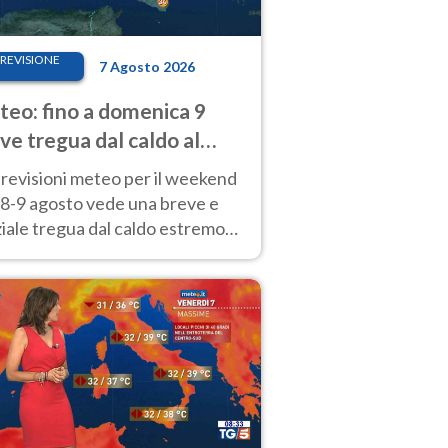
REVISIONE
7 Agosto 2026
eo: fino a domenica 9
ve tregua dal caldo al
d! Altrove calura e afa
revisioni meteo per il weekend
'8-9 agosto vede una breve e
iale tregua dal caldo estremo
Nord mentre altrove persistono
radi.