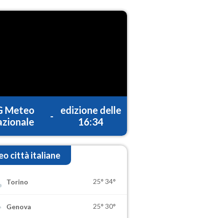
G Meteo
edizione delle
-
zionale
16:34
o città italiane
25°
34°
Torino
25°
30°
Genova