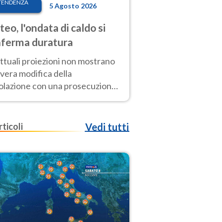
TENDENZA
5 Agosto 2026
eo, l'ondata di caldo si
ferma duratura
ttuali proiezioni non mostrano
vera modifica della
colazione con una prosecuzione
caldo fuori scala per molti
ni, compresa la settimana di
ragosto
rticoli
Vedi tutti