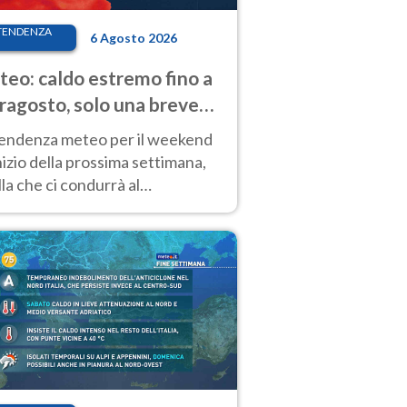
TENDENZA
6 Agosto 2026
eo: caldo estremo fino a
ragosto, solo una breve
sa. Ecco dove
tendenza meteo per il weekend
inizio della prossima settimana,
la che ci condurrà al
ragosto, vede ancora
perature molto elevate