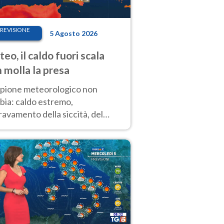
REVISIONE
5 Agosto 2026
eo, il caldo fuori scala
 molla la presa
copione meteorologico non
bia: caldo estremo,
avamento della siccità, del
hio incendi e temporali di
ore. Nessun cambiamento fino
ragosto