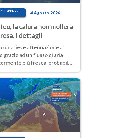
TENDENZA
4 Agosto 2026
eo, la calura non mollerà
presa. I dettagli
o una lieve attenuazione al
 grazie ad un flusso di aria
germente più fresca, probabile
o rinforzo dell’anticiclone
icano entro Ferragosto