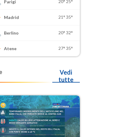
20°
25°
Parigi
21°
35°
Madrid
20°
32°
Berlino
27°
35°
Atene
e
Vedi
tutte