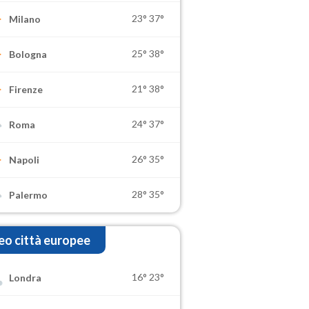
23°
37°
Milano
25°
38°
Bologna
21°
38°
Firenze
24°
37°
Roma
26°
35°
Napoli
28°
35°
Palermo
o città europee
16°
23°
Londra