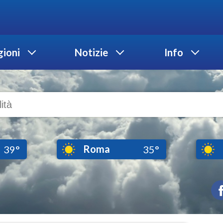
ioni
Notizie
Info
Roma
39°
35°