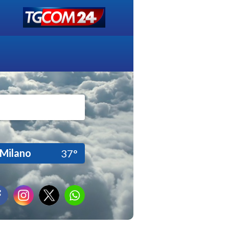
Milano
37°