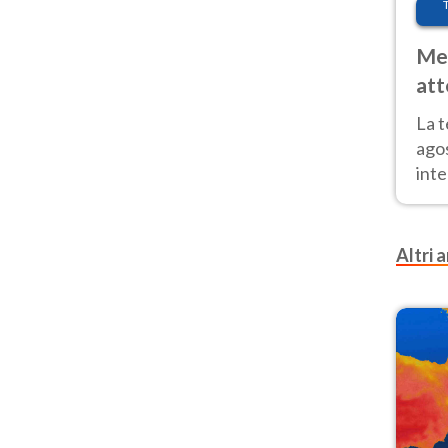
Met
att
Nor
La 
ago
inte
parz
e il
Altri a