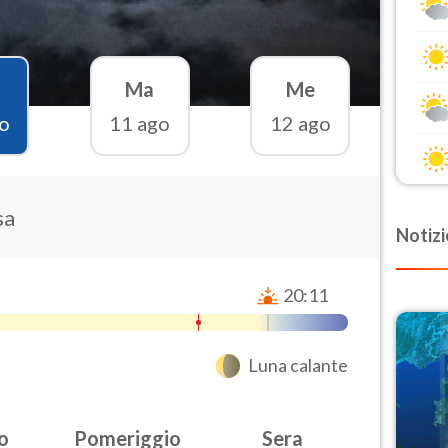
Ma
Me
o
11 ago
12 ago
sa
Notizi
20:11
Luna calante
o
Pomeriggio
Sera