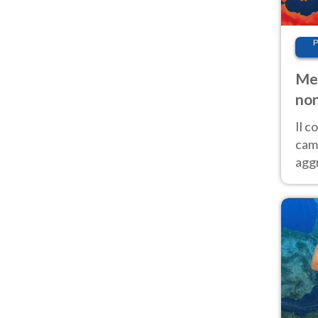
P
Met
non
Il 
cam
aggr
risc
cal
Fer