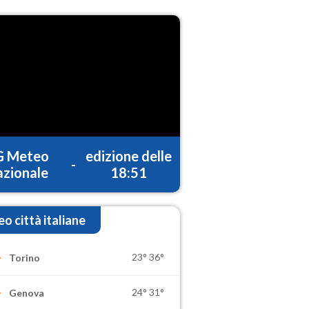
G Meteo
edizione delle
-
zionale
18:51
o città italiane
23°
36°
Torino
24°
31°
Genova