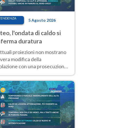
TENDENZA
5 Agosto 2026
eo, l'ondata di caldo si
ferma duratura
ttuali proiezioni non mostrano
vera modifica della
colazione con una prosecuzione
caldo fuori scala per molti
ni, compresa la settimana di
ragosto