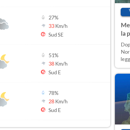
27
%
Met
33
Km/h
la 
Sud SE
Dop
Nord
51
%
leg
38
Km/h
nuov
Sud E
afr
78
%
28
Km/h
Sud E