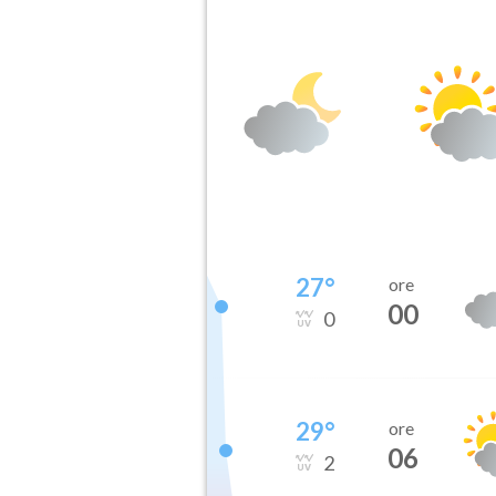
27
°
ore
00
0
29
°
ore
06
2