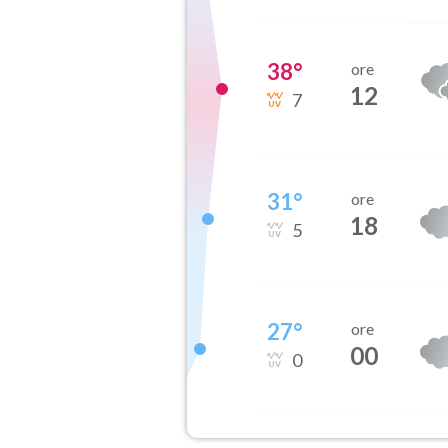
38
°
ore
12
7
31
°
ore
18
5
27
°
ore
00
0