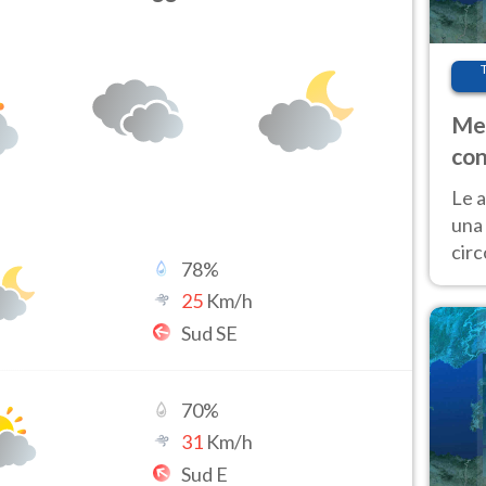
Met
con
Le a
una 
cir
78
%
del 
25
Km/h
gior
Sud SE
Fer
70
%
31
Km/h
Sud E