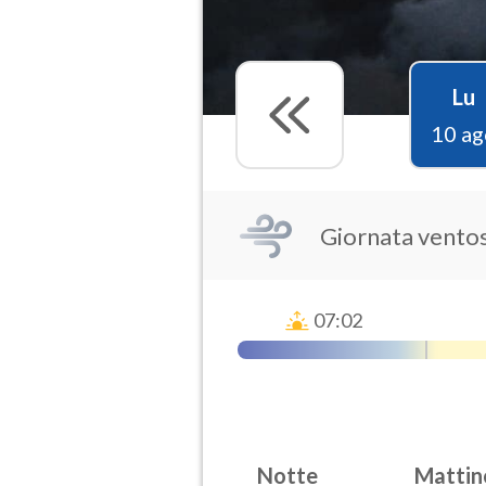
Lu
10 ag
Giornata vento
07:02
Notte
Mattin