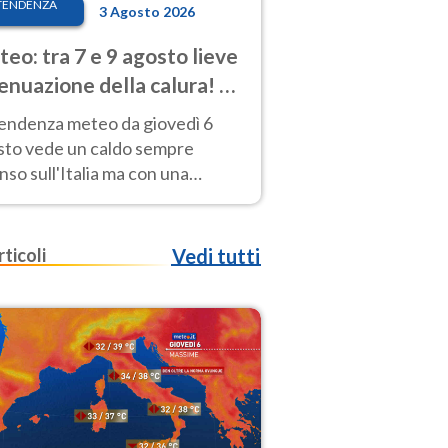
TENDENZA
3 Agosto 2026
eo: tra 7 e 9 agosto lieve
enuazione della calura! Al
d rischio temporali
tendenza meteo da giovedì 6
sto vede un caldo sempre
nso sull'Italia ma con una
iale e lieve attenuazione tra il 7
 9 agosto.
rticoli
Vedi tutti