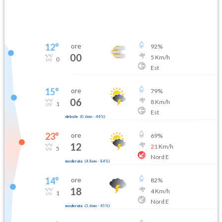
12
°
ore
92
%
00
5
Km/h
0
Est
15
°
ore
79
%
06
8
Km/h
1
Est
debole
(
0.6mm
-
44
%)
23
°
ore
69
%
12
21
Km/h
5
Nord E
moderata
(
4.8mm
-
84
%)
14
°
ore
82
%
18
4
Km/h
1
Nord E
moderata
(
3.6mm
-
45
%)