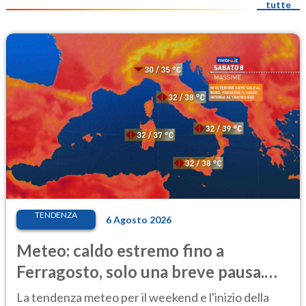
tutte
TENDENZA
6 Agosto 2026
Meteo: caldo estremo fino a
Ferragosto, solo una breve pausa.
Ecco dove
La tendenza meteo per il weekend e l'inizio della