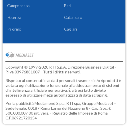
Campobasso
Bari
Potenza
Catanzaro
Palermo
Cagliari
Copyright © 1999-2020 RTI S.p.A. Direzione Business Digital -
P.Iva 03976881007 - Tutti i diritti riservati.
Rispetto ai contenuti e ai dati personali trasmessi e/o riprodotti è
vietata ogni utilizzazione funzionale all'addestramento di sistemi
di intelligenza artificiale generativa. È altresì fatto divieto
espresso di utilizzare mezzi automatizzati di data scraping.
Per la pubblicità
Mediamond S.p.a.
RTI spa, Gruppo Mediaset -
Sede legale: 00187 Roma Largo del Nazareno 8 - Cap. Soc. €
500.000.007,00 int. vers. - Registro delle Imprese di Roma,
C.F.06921720154