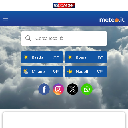
Razdan
Roma
21°
35°
Milano
Napoli
34°
33°