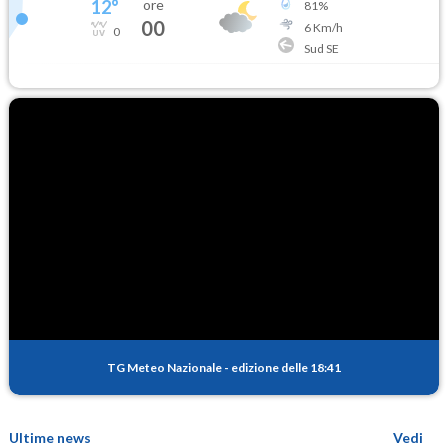
12
°
ore
81
%
00
6
Km/h
0
Sud SE
TG Meteo Nazionale
-
edizione delle 18:41
Ultime news
Vedi