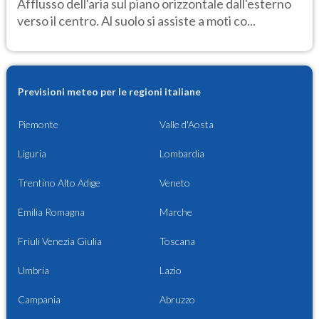
Afflusso dell'aria sul piano orizzontale dall'esterno
verso il centro. Al suolo si assiste a moti co...
Previsioni meteo per le regioni italiane
Piemonte
Valle d'Aosta
Liguria
Lombardia
Trentino Alto Adige
Veneto
Emilia Romagna
Marche
Friuli Venezia Giulia
Toscana
Umbria
Lazio
Campania
Abruzzo