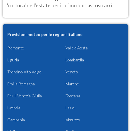
'rottura' dell'estate per il primo burrascoso arri...
Previsioni meteo per le regioni italiane
Piemonte
Valle d'Aosta
Liguria
Lombardia
Trentino Alto Adige
Veneto
Emilia Romagna
Marche
Friuli Venezia Giulia
Toscana
Umbria
Lazio
Campania
Abruzzo