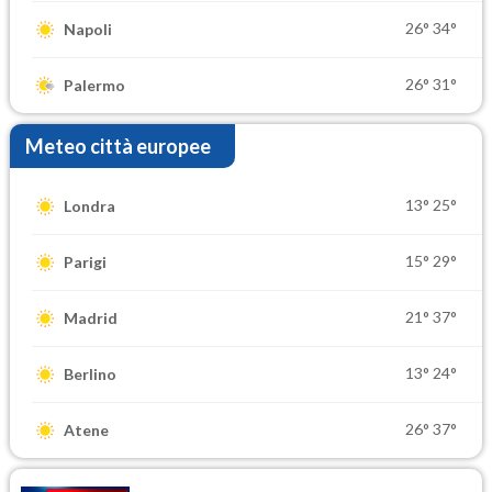
26°
34°
Napoli
26°
31°
Palermo
Meteo città europee
13°
25°
Londra
15°
29°
Parigi
21°
37°
Madrid
13°
24°
Berlino
26°
37°
Atene