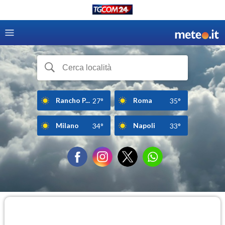
Rancho P...
Roma
27°
35°
Milano
Napoli
34°
33°