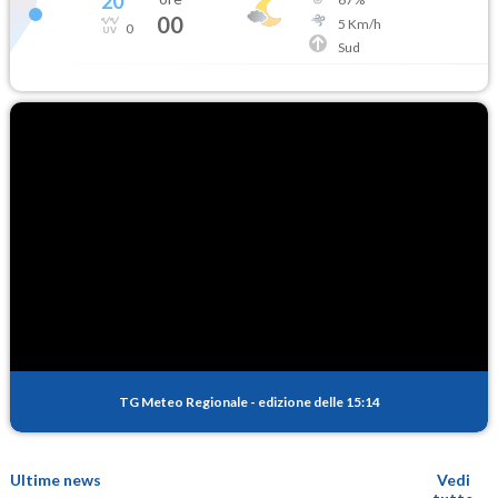
20
°
00
5
Km/h
0
Sud
TG Meteo Regionale
-
edizione delle 15:14
Ultime news
Vedi