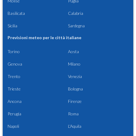
Molise
Puglia
Basilicata
Calabria
Sicilia
Sardegna
Previsioni meteo per le città italiane
Torino
Aosta
Genova
Milano
Trento
Venezia
Trieste
Bologna
Ancona
Firenze
Perugia
Roma
Napoli
L'Aquila