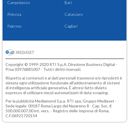
Campobasso
Bari
Potenza
Catanzaro
Palermo
Cagliari
Copyright © 1999-2020 RTI S.p.A. Direzione Business Digital -
P.Iva 03976881007 - Tutti i diritti riservati.
Rispetto ai contenuti e ai dati personali trasmessi e/o riprodotti è
vietata ogni utilizzazione funzionale all'addestramento di sistemi
di intelligenza artificiale generativa. È altresì fatto divieto
espresso di utilizzare mezzi automatizzati di data scraping.
Per la pubblicità
Mediamond S.p.a.
RTI spa, Gruppo Mediaset -
Sede legale: 00187 Roma Largo del Nazareno 8 - Cap. Soc. €
500.000.007,00 int. vers. - Registro delle Imprese di Roma,
C.F.06921720154