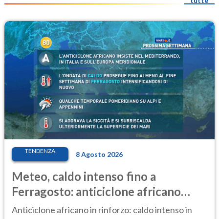
tutte
TENDENZA
8 Agosto 2026
Meteo, caldo intenso fino a
Ferragosto: anticiclone africano
ancora protagonista
Anticiclone africano in rinforzo: caldo intenso in