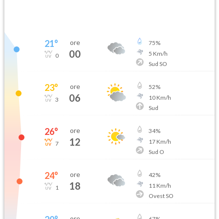
21
°
ore
75
%
00
5
Km/h
0
Sud SO
23
°
ore
52
%
06
10
Km/h
3
Sud
26
°
ore
34
%
12
17
Km/h
7
Sud O
24
°
ore
42
%
18
11
Km/h
1
Ovest SO
ore
67
%