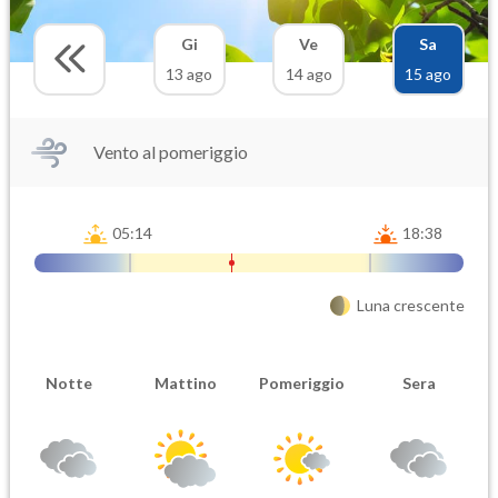
Gi
Ve
Sa
13 ago
14 ago
15 ago
Vento al pomeriggio
05:14
18:38
Luna crescente
Notte
Mattino
Pomeriggio
Sera