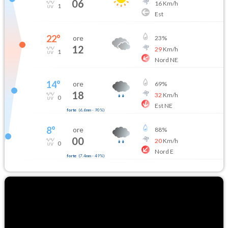
06
16
Km/h
1
Est
22
°
ore
23
%
12
29
Km/h
1
Nord NE
14
°
ore
69
%
18
32
Km/h
0
Est NE
forte
(
6.6mm
-
90
%)
8
°
ore
88
%
00
20
Km/h
0
Nord E
forte
(
7.4mm
-
49
%)