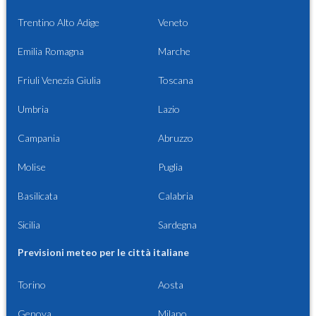
Trentino Alto Adige
Veneto
Emilia Romagna
Marche
Friuli Venezia Giulia
Toscana
Umbria
Lazio
Campania
Abruzzo
Molise
Puglia
Basilicata
Calabria
Sicilia
Sardegna
Previsioni meteo per le città italiane
Torino
Aosta
Genova
Milano