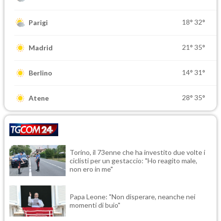
18°
32°
Parigi
21°
35°
Madrid
14°
31°
Berlino
28°
35°
Atene
Torino, il 73enne che ha investito due volte i
ciclisti per un gestaccio: "Ho reagito male,
non ero in me"
Papa Leone: "Non disperare, neanche nei
momenti di buio"