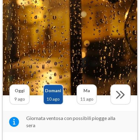
Oggi
Domani
Ma
9 ago
10 ago
11 ago
Giornata ventosa con possibili piogge alla
sera