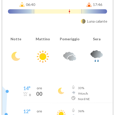
06:40
17:46
Luna calante
Notte
Mattino
Pomeriggio
Sera
14
°
ore
33
%
00
9
Km/h
0
Nord NE
12
°
ore
36
%