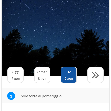
Oggi
Domani
Do
7 ago
8 ago
9 ago
Sole forte al pomeriggio