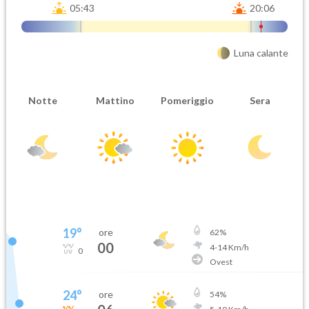
05:43
20:06
Luna calante
Notte
Mattino
Pomeriggio
Sera
19
°
ore
62
%
00
4
-
14
Km/h
0
Ovest
24
°
ore
54
%