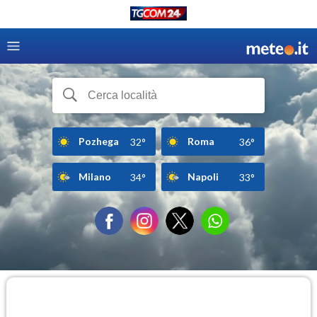
Pozhega
Roma
32°
36°
Milano
Napoli
34°
33°