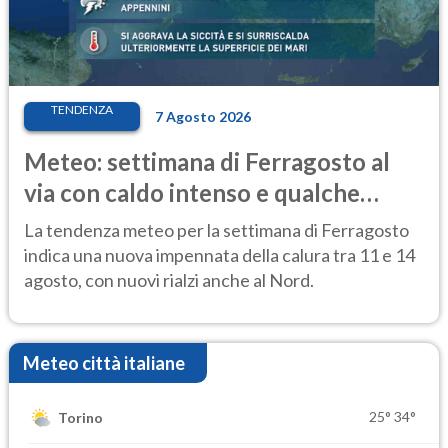
TENDENZA
7 Agosto 2026
Meteo: settimana di Ferragosto al
via con caldo intenso e qualche
temporale
La tendenza meteo per la settimana di Ferragosto
indica una nuova impennata della calura tra 11 e 14
agosto, con nuovi rialzi anche al Nord.
Meteo città italiane
25°
34°
Torino