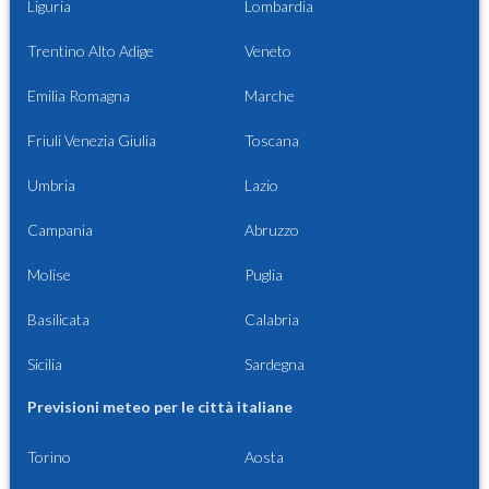
Liguria
Lombardia
Trentino Alto Adige
Veneto
Emilia Romagna
Marche
Friuli Venezia Giulia
Toscana
Umbria
Lazio
Campania
Abruzzo
Molise
Puglia
Basilicata
Calabria
Sicilia
Sardegna
Previsioni meteo per le città italiane
Torino
Aosta