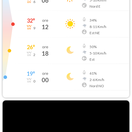
06
5
-
10
Km/h
6
Nord E
32
°
ore
34
%
12
8
-
11
Km/h
9
Est NE
26
°
ore
50
%
18
5
-
10
Km/h
2
Est
19
°
ore
61
%
00
2
-
6
Km/h
0
Nord NO