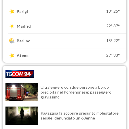
13°
25°
Parigi
22°
37°
Madrid
15°
22°
Berlino
27°
33°
Atene
Ultraleggero con due persone a bordo
precipita nel Pordenonese: passeggero
gravissimo
Ragazzina fa scoprire presunto molestatore
seriale: denunciato un 60enne