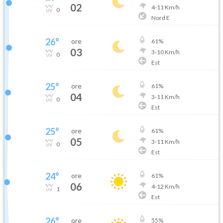
02
4
-
11
Km/h
0
Nord E
26
°
ore
61
%
03
3
-
10
Km/h
0
Est
25
°
ore
61
%
04
3
-
11
Km/h
0
Est
25
°
ore
61
%
05
3
-
11
Km/h
0
Est
24
°
ore
61
%
06
4
-
12
Km/h
1
Est
26
°
ore
55
%