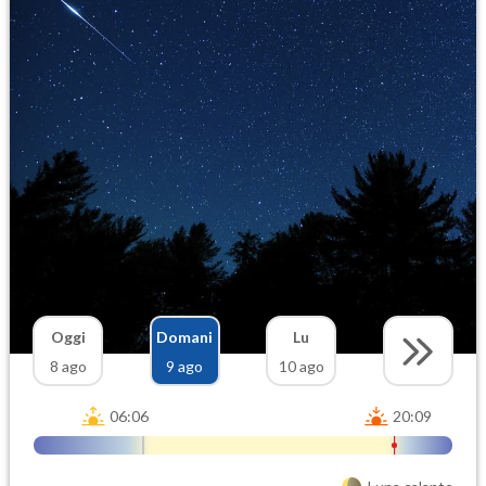
Oggi
Domani
Lu
8 ago
9 ago
10 ago
06:06
20:09