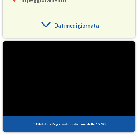
In peggioramento
Dati medi giornata
O3
92.5
(Ozono)
NO2
5.8
(Diossido di azoto)
SO2
1.8
(Anidride solforosa)
PM10
21.6
(Materia particolata)
TG Meteo Regionale
-
edizione delle 15:20
PM25