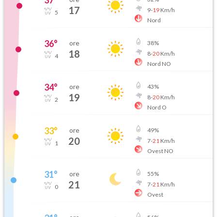
37
°
17
9
-
19
Km/h
5
Nord
36
°
ore
38
%
18
8
-
20
Km/h
4
Nord NO
34
°
ore
43
%
19
8
-
20
Km/h
2
Nord O
33
°
ore
49
%
20
7
-
21
Km/h
1
Ovest NO
31
°
ore
55
%
21
7
-
21
Km/h
0
Ovest