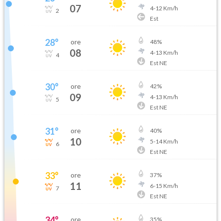
07
4
-
12
Km/h
2
Est
28
°
ore
48
%
08
4
-
13
Km/h
4
Est NE
30
°
ore
42
%
09
4
-
13
Km/h
5
Est NE
31
°
ore
40
%
10
5
-
14
Km/h
6
Est NE
33
°
ore
37
%
11
6
-
15
Km/h
7
Est NE
34
°
ore
35
%