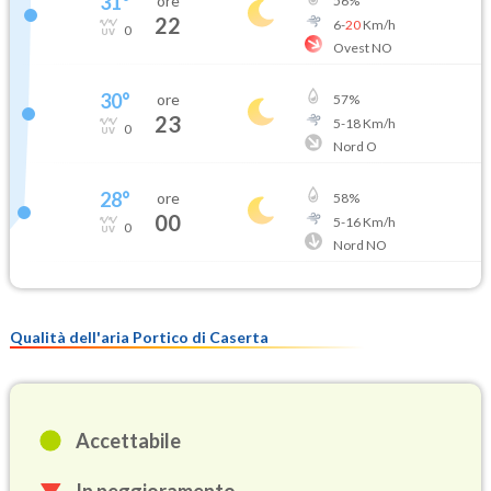
31
°
ore
56
%
22
6
-
20
Km/h
0
Ovest NO
30
°
ore
57
%
23
5
-
18
Km/h
0
Nord O
28
°
ore
58
%
00
5
-
16
Km/h
0
Nord NO
Qualità dell'aria Portico di Caserta
Accettabile