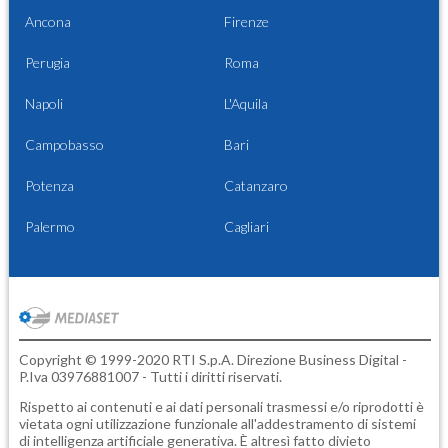
Ancona
Firenze
Perugia
Roma
Napoli
L'Aquila
Campobasso
Bari
Potenza
Catanzaro
Palermo
Cagliari
Copyright © 1999-2020 RTI S.p.A. Direzione Business Digital -
P.Iva 03976881007 - Tutti i diritti riservati.
Rispetto ai contenuti e ai dati personali trasmessi e/o riprodotti è
vietata ogni utilizzazione funzionale all'addestramento di sistemi
di intelligenza artificiale generativa. È altresì fatto divieto