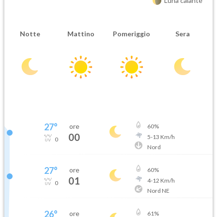
Luna calante
Notte
Mattino
Pomeriggio
Sera
27
°
ore
60
%
00
5
-
13
Km/h
0
Nord
27
°
ore
60
%
01
4
-
12
Km/h
0
Nord NE
26
°
ore
61
%