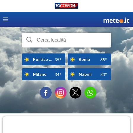
Portico ...
Roma
35°
35°
Milano
Napoli
34°
33°