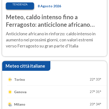
TENDENZA
8 Agosto 2026
Meteo, caldo intenso fino a
Ferragosto: anticiclone africano
ancora protagonista
Anticiclone africano in rinforzo: caldo intenso in
aumento nei prossimi giorni, con valori estremi
verso Ferragosto su gran parte d’Italia
Meteo città italiane
22°
33°
Torino
27°
31°
Genova
23°
34°
Milano