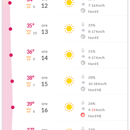
12
7
-
16
Km/h
9
Nord E
35
°
ore
33
%
13
8
-
17
Km/h
10
Nord E
36
°
ore
31
%
14
9
-
17
Km/h
9
Nord E
38
°
ore
28
%
15
10
-
18
Km/h
7
Nord NE
39
°
ore
26
%
16
9
-
19
Km/h
6
Nord NE
ore
32
%