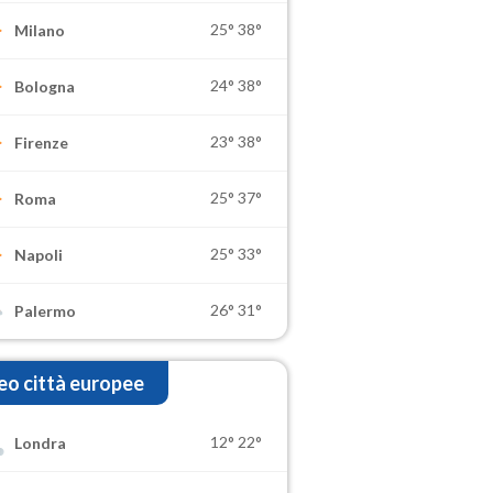
25°
38°
Milano
24°
38°
Bologna
23°
38°
Firenze
25°
37°
Roma
25°
33°
Napoli
26°
31°
Palermo
o città europee
12°
22°
Londra