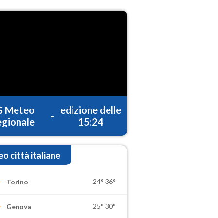
G Meteo
edizione delle
-
gionale
15:24
o città italiane
24°
36°
Torino
25°
30°
Genova