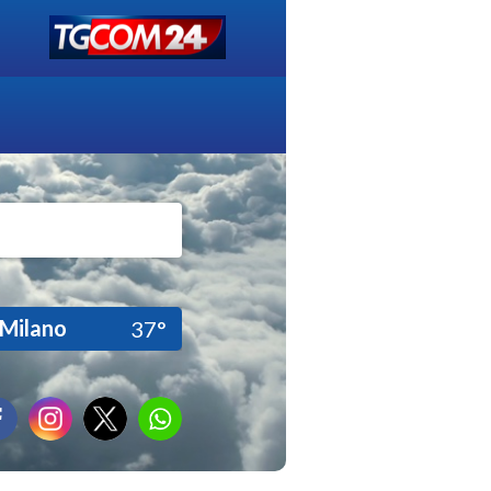
Milano
37°