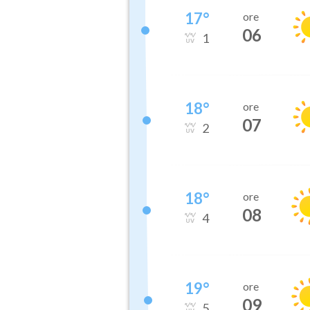
17
°
ore
06
1
18
°
ore
07
2
18
°
ore
08
4
19
°
ore
09
5