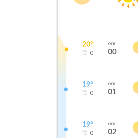
20
°
ore
00
0
19
°
ore
01
0
19
°
ore
02
0