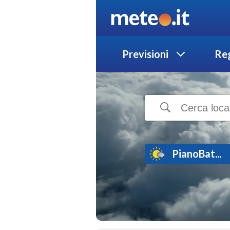
Previsioni
Reg
PianoBat...