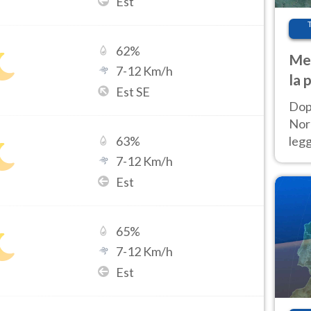
Est
62
%
Met
7
-
12
Km/h
la 
Est SE
Dop
Nord
leg
63
%
nuov
7
-
12
Km/h
afr
Est
65
%
7
-
12
Km/h
Est