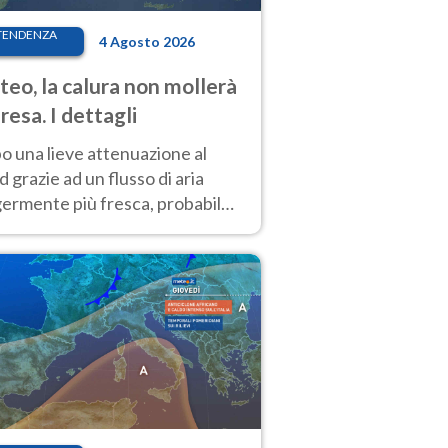
TENDENZA
4 Agosto 2026
eo, la calura non mollerà
presa. I dettagli
o una lieve attenuazione al
 grazie ad un flusso di aria
germente più fresca, probabile
o rinforzo dell’anticiclone
icano entro Ferragosto