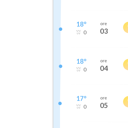
18
°
ore
03
0
18
°
ore
04
0
17
°
ore
05
0