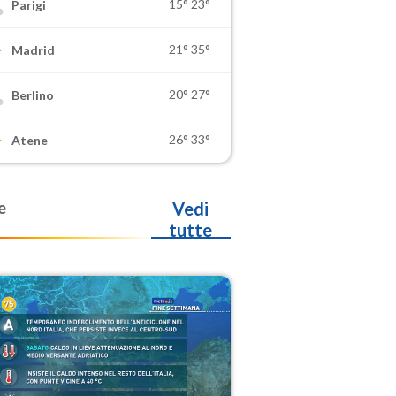
15°
23°
Parigi
21°
35°
Madrid
20°
27°
Berlino
26°
33°
Atene
e
Vedi
tutte