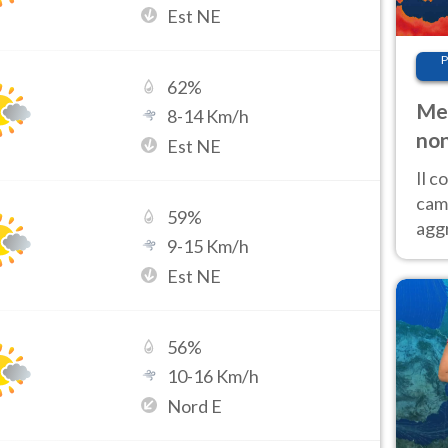
Est NE
P
62
%
Met
8
-
14
Km/h
non
Est NE
Il 
cam
59
%
aggr
9
-
15
Km/h
risc
Est NE
cal
Fer
56
%
10
-
16
Km/h
Nord E