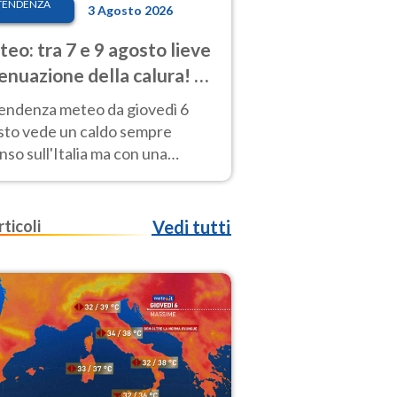
TENDENZA
3 Agosto 2026
eo: tra 7 e 9 agosto lieve
enuazione della calura! Al
d rischio temporali
tendenza meteo da giovedì 6
sto vede un caldo sempre
nso sull'Italia ma con una
iale e lieve attenuazione tra il 7
 9 agosto.
rticoli
Vedi tutti