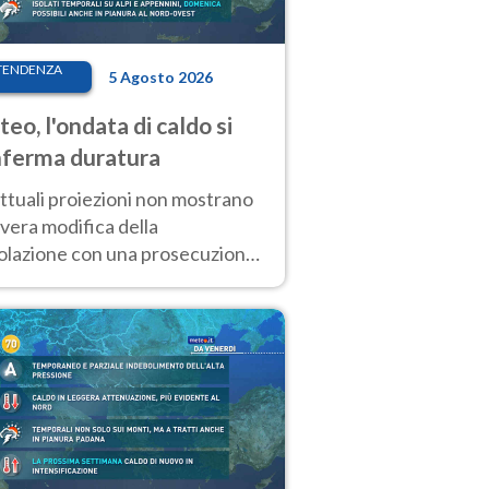
TENDENZA
5 Agosto 2026
eo, l'ondata di caldo si
ferma duratura
ttuali proiezioni non mostrano
vera modifica della
colazione con una prosecuzione
caldo fuori scala per molti
ni, compresa la settimana di
ragosto