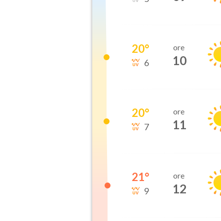
20
°
ore
10
6
20
°
ore
11
7
21
°
ore
12
9