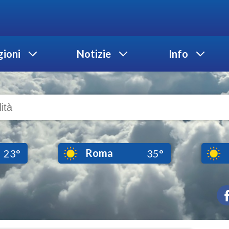
ioni
Notizie
Info
Roma
23°
35°