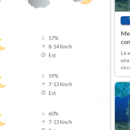
Met
57
%
con
8
-
14
Km/h
Le a
Est
una 
cir
del 
59
%
gior
7
-
13
Km/h
Fer
Est
60
%
7
-
13
Km/h