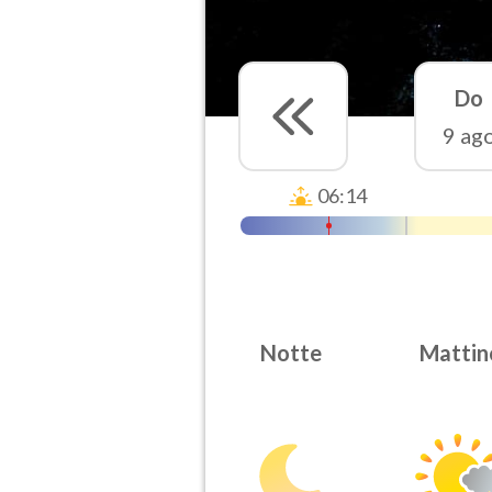
Do
9 ag
06:14
Notte
Mattin