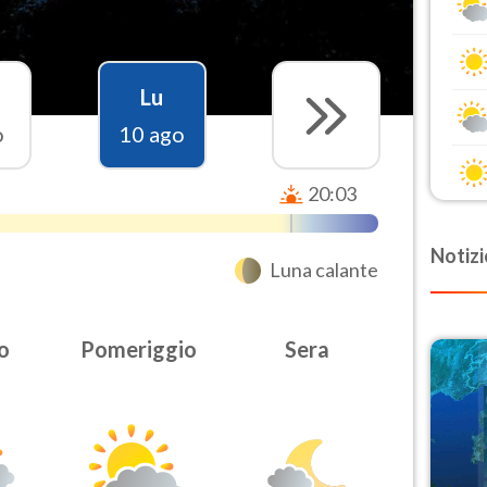
Lu
o
10 ago
20:03
Notizi
Luna calante
o
Pomeriggio
Sera