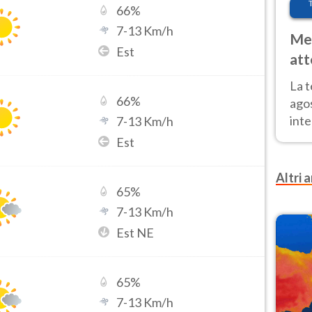
66
%
7
-
13
Km/h
Met
Est
att
Nor
La 
66
%
ago
inte
7
-
13
Km/h
parz
Est
e il
Altri a
65
%
7
-
13
Km/h
Est NE
65
%
7
-
13
Km/h