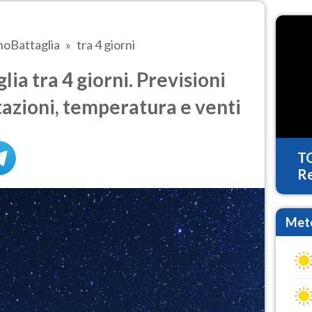
noBattaglia
tra 4 giorni
a tra 4 giorni. Previsioni
tazioni, temperatura e venti
T
Re
Mete