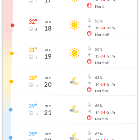
17
4
Nord
32
°
ore
55
%
18
15
-
24
Km/h
3
Nord NE
31
°
ore
58
%
19
15
-
24
Km/h
1
Nord NE
30
°
ore
62
%
20
14
-
24
Km/h
0
Nord NE
29
°
ore
66
%
21
14
-
24
Km/h
0
Nord NE
29
°
ore
67
%