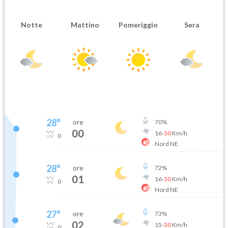
Notte
Mattino
Pomeriggio
Sera
28
°
ore
70
%
00
16
-
30
Km/h
0
Nord NE
28
°
ore
72
%
01
16
-
30
Km/h
0
Nord NE
27
°
ore
73
%
02
15
-
30
Km/h
0