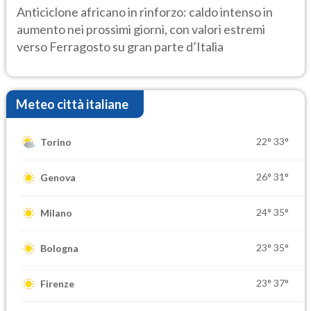
ancora protagonista
Anticiclone africano in rinforzo: caldo intenso in
aumento nei prossimi giorni, con valori estremi
verso Ferragosto su gran parte d’Italia
Meteo città italiane
22°
33°
Torino
26°
31°
Genova
24°
35°
Milano
23°
35°
Bologna
23°
37°
Firenze