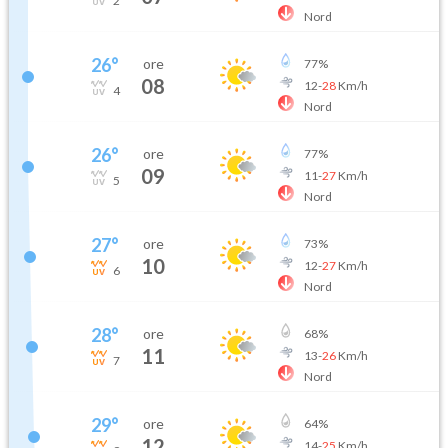
2
Nord
26
°
ore
77
%
08
12
-
28
Km/h
4
Nord
26
°
ore
77
%
09
11
-
27
Km/h
5
Nord
27
°
ore
73
%
10
12
-
27
Km/h
6
Nord
28
°
ore
68
%
11
13
-
26
Km/h
7
Nord
29
°
ore
64
%
12
14
-
25
Km/h